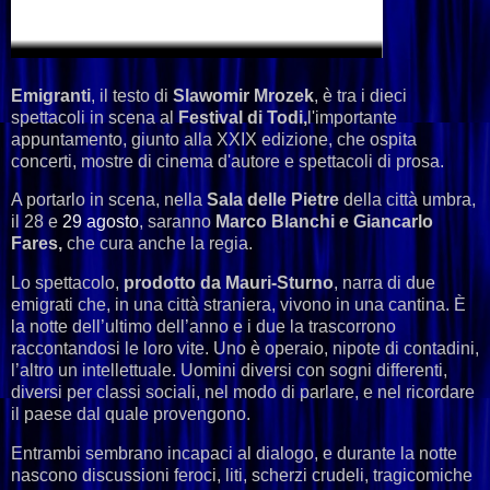
Emigranti
, il testo di
Slawomir Mrozek
, è tra i dieci
spettacoli in scena al
Festival di Todi,
l'importante
appuntamento, giunto alla XXIX edizione, che ospita
concerti, mostre di cinema d'autore e spettacoli di prosa.
A portarlo in scena, nella
Sala delle Pietre
della città umbra,
il 28 e
29 agosto
, saranno
Marco Blanchi e Giancarlo
Fares,
che cura anche la regia.
Lo spettacolo,
prodotto da Mauri-Sturno
, narra di due
emigrati che, in una città straniera, vivono in una cantina. È
la notte dell’ultimo dell’anno e i due la trascorrono
raccontandosi le loro vite. Uno è operaio, nipote di contadini,
l’altro un intellettuale. Uomini diversi con sogni differenti,
diversi per classi sociali, nel modo di parlare, e nel ricordare
il paese dal quale provengono.
Entrambi sembrano incapaci al dialogo, e durante la notte
nascono discussioni feroci, liti, scherzi crudeli, tragicomiche