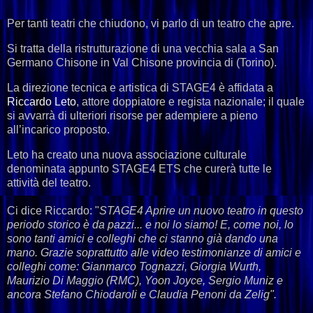
Per tanti teatri che chiudono, vi parlo di un teatro che apre.
Si tratta della ristrutturazione di una vecchia sala a San
Germano Chisone in Val Chisone provincia di (Torino).
La direzione tecnica e artistica di STAGE4 è affidata a
Riccardo Leto
, attore doppiatore e regista nazionale; il quale
si avvarrà di ulteriori risorse per adempiere a pieno
all’incarico proposto.
Leto ha creato una nuova associazione culturale
denominata appunto STAGE4 ETS che curerà tutte le
attività del teatro.
Ci dice Riccardo: "
STAGE4 Aprire un nuovo teatro in questo
periodo storico è da pazzi... e noi lo siamo! E, come noi, lo
sono tanti amici e colleghi che ci stanno già dando una
mano. Grazie soprattutto alle video testimonianze di amici e
colleghi come: Gianmarco Tognazzi, Giorgia Wurth,
Maurizio Di Maggio (RMC), Yoon Joyce, Sergio Muniz e
ancora Stefano Chiodaroli e Claudia Penoni da Zelig".