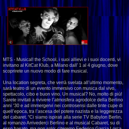
MTS - Musical! the School, i suoi allievi e i suoi docenti, vi
invitano al KitCat Klub, a Milano dall’ 1 al 4 giugno, dove
scoprirete un nuovo modo di fare musical.
Una location segreta, che verrà svelata all’ultimo momento,
sarà teatro di un evento immersivo con musica dal vivo,
spettacolo, cibo e buon vino. Un musical? No, molto di più!
Sarete invitati a rivivere l’atmosfera agrodolce della Berlino
anni ‘30 e ad immergervi nei controsensi dalle tinte cupe di
quell’epoca, tra l’ascesa del potere nazista e la leggerezza
del cabaret. “Ci siamo ispirati alla serie TV Babylon Berlin,
al romanzo Arrivederci Berlino e al musical Cabaret, su di
esso basato, ma non solo: citeremo Federico Garcia Lorca,