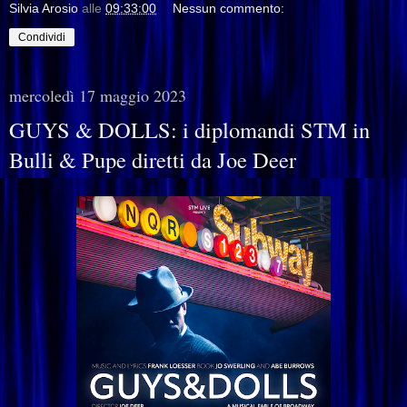
Silvia Arosio
alle
09:33:00
Nessun commento:
Condividi
mercoledì 17 maggio 2023
GUYS & DOLLS: i diplomandi STM in
Bulli & Pupe diretti da Joe Deer