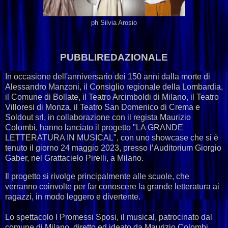
ph Silvia Arosio
PUBBLIREDAZIONALE
In occasione dell'anniversario dei 150 anni dalla morte di
Alessandro Manzoni, il Consiglio regionale della Lombardia,
il Comune di Bollate, il Teatro Arcimboldi di Milano, il Teatro
Villoresi di Monza, il Teatro San Domenico di Crema e
Soldout srl, in collaborazione con il regista Maurizio
Colombi, hanno lanciato il progetto "LA GRANDE
LETTERATURA IN MUSICAL", con uno showcase che si è
tenuto il giorno 24 maggio 2023, presso l’Auditorium Giorgio
Gaber, nel Grattacielo Pirelli, a Milano.
Il progetto si rivolge principalmente alle scuole, che
verranno coinvolte per far conoscere la grande letteratura ai
ragazzi, in modo leggero e divertente.
Lo spettacolo I Promessi Sposi, il musical, patrocinato dal
comune di Milano, diretto ed ideato da Maurizio Colombi,