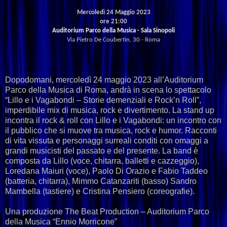
Mercoledì 24 Maggio 2023
ore 21:00
Auditorium Parco della Musica - Sala Sinopoli
Via Pietro De Coubertin, 30 - Roma
Dopodomani, mercoledì 24 maggio 2023 all’Auditorium
Parco della Musica di Roma, andrà in scena lo spettacolo
“Lillo e i Vagabondi – Storie demenziali e Rock’n Roll”,
imperdibile mix di musica, rock e divertimento. La stand up
incontra il rock & roll con Lillo e i Vagabondi: un incontro con
il pubblico che si muove tra musica, rock e humor. Racconti
di vita vissuta e personaggi surreali conditi con omaggi a
grandi musicisti del passato e del presente. La band è
composta da Lillo (voce, chitarra, balletti e cazzeggio),
Loredana Maiuri (voce), Paolo Di Orazio e Fabio Taddeo
(batteria, chitarra), Mimmo Catanzariti (basso) Sandro
Mambella (tastiere) e Cristina Pensiero (coreografie).
Una produzione The Beat Production – Auditorium Parco
della Musica “Ennio Morricone”