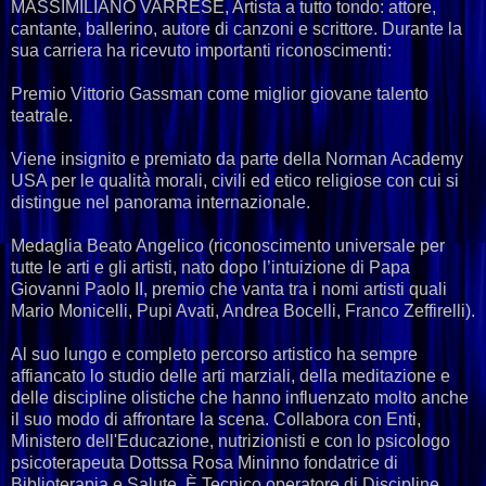
MASSIMILIANO VARRESE, Artista a tutto tondo: attore,
cantante, ballerino, autore di canzoni e scrittore. Durante la
sua carriera ha ricevuto importanti riconoscimenti:
Premio Vittorio Gassman come miglior giovane talento
teatrale.
Viene insignito e premiato da parte della Norman Academy
USA per le qualità morali, civili ed etico religiose con cui si
distingue nel panorama internazionale.
Medaglia Beato Angelico (riconoscimento universale per
tutte le arti e gli artisti, nato dopo l’intuizione di Papa
Giovanni Paolo II, premio che vanta tra i nomi artisti quali
Mario Monicelli, Pupi Avati, Andrea Bocelli, Franco Zeffirelli).
Al suo lungo e completo percorso artistico ha sempre
affiancato lo studio delle arti marziali, della meditazione e
delle discipline olistiche che hanno influenzato molto anche
il suo modo di affrontare la scena. Collabora con Enti,
Ministero dell'Educazione, nutrizionisti e con lo psicologo
psicoterapeuta Dottssa Rosa Mininno fondatrice di
Biblioterapia e Salute. È Tecnico operatore di Discipline