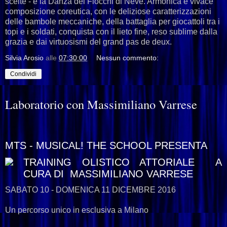
scelte - e la Danza dei Fiocchi di Neve. Armonica e vivace
composizione coreutica, con le deliziose caratterizzazioni
delle bambole meccaniche, della battaglia per giocattoli tra i
topi e i soldati, conquista con il lieto fine, reso sublime dalla
grazia e dai virtuosismi del grand pas de deux.
Silvia Arosio
alle
07:30:00
Nessun commento:
Condividi
Laboratorio con Massimiliano Varrese
MTS - MUSICAL! THE SCHOOL PRESENTA
TRAINING OLISTICO ATTORIALE A
CURA DI MASSIMILIANO VARRESE
SABATO 10 - DOMENICA 11 DICEMBRE 2016
Un percorso unico in esclusiva a Milano