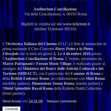
Auditorium Conciliazione
Via della Conciliazione, 4, 00193 Roma
Biglietti in vendita sul sito
www.ticketone.it
infoline Ticketone: 892101
L’
Orchestra Italiana del Cinema
(O.I.C.) è lieta di annunciare in
prima nazionale il Cine-Concerto
Harry Potter e la Pietra
Filosofale
che si terrà nei giorni
2, 3 e 4 dicembre 2016
presso
l’
Auditorium Conciliazione di Roma
. L’evento, presentato da
Marco Patrignani
e
Forum Music Village
, è realizzato grazie al
sostegno del
Ministero dei Beni e delle Attività Culturali e del
Turismo (MIBACT)
, con il patrocinio del
Comune di Roma
e
della
British Embassy Rome
, in collaborazione con
Mini Roma
(mobility partner),
Dimensione Suono Roma
, (media partner) e
l'
Hotel Splendide Royal Roma
della Roberto Naldi Collection
(hotel partner).
Silvia Arosio
alle
14:31:00
Nessun commento:
Condividi