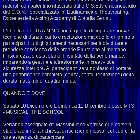
naturali con patentino rilasciato dallo C.S.E.N e riconosciuto
dal C.O.N.I, specializzato in: Eudinamica e Thetahealing.
Docente della Acting Academy di Claudia Gerini.
L'obiettivo del TRAINING non è quello di imparare nuove
tecniche di danza, canto e recitazione ma quello di fornire ai
partecipanti tutti gli strumenti necessari per individuare e
prendere coscienza delle proprie Paure che alimentano
l'insicurezza e ostacolano il risultato della performance,
imparando a gestirle e a trasformarle in creatività e
sicurezza interiore. Ai partecipanti sarà richiesto di portare
una performance completa (danza, canto, recitazione) della
durata massimo di quattro minuti.
QUANDO E DOVE
Sabato 10 Dicembre e Domenica 11 Dicembre presso MTS
- MUSICAL! THE SCHOOL
Verranno assegnate da Massimiliano Varrese due borse di
studio a chi nella richiesta di iscrizione motiva "col cuore" la
sua esigenza di partecipare.