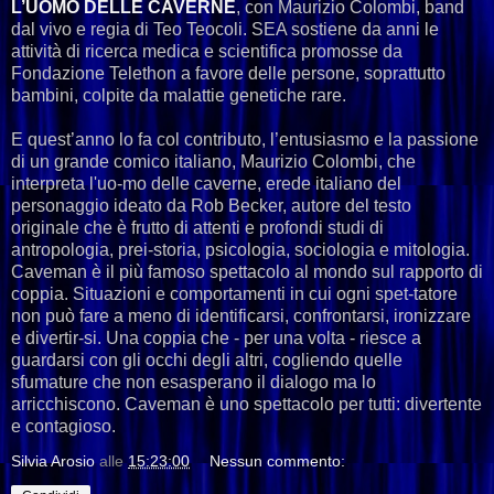
L’UOMO DELLE CAVERNE
, con Maurizio Colombi, band
dal vivo e regia di Teo Teocoli. SEA sostiene da anni le
attività di ricerca medica e scientifica promosse da
Fondazione Telethon a favore delle persone, soprattutto
bambini, colpite da malattie genetiche rare.
E quest’anno lo fa col contributo, l’entusiasmo e la passione
di un grande comico italiano, Maurizio Colombi, che
interpreta l'uo-mo delle caverne, erede italiano del
personaggio ideato da Rob Becker, autore del testo
originale che è frutto di attenti e profondi studi di
antropologia, prei-storia, psicologia, sociologia e mitologia.
Caveman è il più famoso spettacolo al mondo sul rapporto di
coppia. Situazioni e comportamenti in cui ogni spet-tatore
non può fare a meno di identificarsi, confrontarsi, ironizzare
e divertir-si. Una coppia che - per una volta - riesce a
guardarsi con gli occhi degli altri, cogliendo quelle
sfumature che non esasperano il dialogo ma lo
arricchiscono. Caveman è uno spettacolo per tutti: divertente
e contagioso.
Silvia Arosio
alle
15:23:00
Nessun commento: