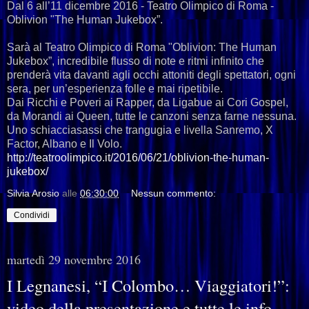
Dal 6 all’11 dicembre 2016 - Teatro Olimpico di Roma -
Oblivion "The Human Jukebox”.
Sarà al Teatro Olimpico di Roma "Oblivion: The Human
Jukebox”, incredibile flusso di note e ritmi infinito che
prenderà vita davanti agli occhi attoniti degli spettatori, ogni
sera, per un’esperienza folle e mai ripetibile.
Dai Ricchi e Poveri ai Rapper, da Ligabue ai Cori Gospel,
da Morandi ai Queen, tutte le canzoni senza farne nessuna.
Uno schiacciasassi che trangugia e livella Sanremo, X
Factor, Albano e Il Volo.
http://teatroolimpico.it/2016/06/21/oblivion-the-human-
jukebox/
Silvia Arosio
alle
06:30:00
Nessun commento:
Condividi
martedì 29 novembre 2016
I Legnanesi, “I Colombo… Viaggiatori!”:
video della presentazione e tutte le info