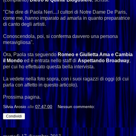
"Che dire di Paola Neri....I cultori di Notre Dame De Paris,
come me, hanno imparato ad amarla in quanto preparatrice
di canto degli artisti.
Conoscendola, poi, si conferma davvero una persona
meravigliosa".
Ora, Paola sta seguendo
Romeo e Giulietta Ama e Cambia
il Mondo
ed è entrata nello staff di
Aspettando Broadway
,
per cui ho effettuato questa bella intervista.
La vedete nella foto sopra, con i suoi ragazzi di oggi (di cui
parla con affetto in questo articolo).
Prossima pagina.
Silvia Arosio
alle
07:47:00
Nessun commento:
Condividi
martedì 17 dicembre 2013