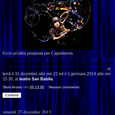
Ecco un'altra proposta per Capodanno.
“Questa sera grande spettacolo”
, con Sergio Bini in arte
Bustric e la partecipazione del Bubble Artist Marco Zoppi
, si
terrà il 31 dicembre alle ore 22 ed il 1 gennaio 2014 alle ore
15.30, al
teatro San Babila
.
Silvia Arosio
alle
05:13:00
Nessun commento:
Condividi
venerdì 27 dicembre 2013