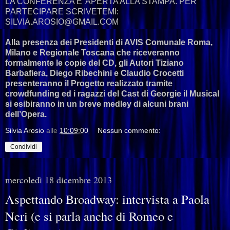
LA CONFERENZA E' APERTA ALLA STAMPA. PER
PARTECIPARE SCRIVETEMI:
SILVIA.AROSIO@GMAIL.COM
Alla presenza dei Presidenti di AVIS Comunale Roma,
Milano e Regionale Toscana che riceveranno
formalmente le copie del CD, gli Autori Tiziano
Barbafiera, Diego Ribechini e Claudio Crocetti
presenteranno il Progetto realizzato tramite
crowdfunding ed i ragazzi del Cast di Georgie il Musical
si esibiranno in un breve medley di alcuni brani
dell’Opera.
Silvia Arosio
alle
10:09:00
Nessun commento:
Condividi
mercoledì 18 dicembre 2013
Aspettando Broadway: intervista a Paola
Neri (e si parla anche di Romeo e