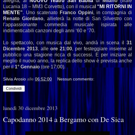
allegria, al
NUOVO Teatro San Babila
di
Milano
(
viale
Lucania 18 – MM3 Corvetto), con il musica
l
“MI RITORNI IN
MENTE”
.
Uno
scatenato
Franco Oppini
, in compagnia di
Renato Giordano
, allieterà la notte di San Silvestro con
l’appassionante commedia musicale ispirata alle
indimenticabili canzoni degli anni ‘60 e ’70.
Lo spettacolo, con musica dal vivo, andrà in scena il
31
Dicembre 2013
,
alle
ore 21:00
, per festeggiare insieme al
pubblico una stagione ricca di successi. E per iniziare al
meglio il nuovo anno, la replica dello show è prevista anche
per il
1° Gennaio
(ore 17:00).
Silvia Arosio
alle
06:52:00
Nessun commento:
Condividi
lunedì 30 dicembre 2013
Capodanno 2014 a Bergamo con De Sica