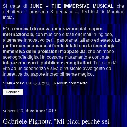
Si tratta di
JUNE – THE IMMERSIVE MUSICAL
che
debutterà il prossimo 3 gennaio al Techfest di Mumbai,
India.
E' un
musical di nuova generazione dal respiro
internazionale
, con musiche e testi originali in inglese,
altamente innovativo per il panorama italiano ed estero.
La
performance umana si fonde infatti con la tecnologia
immersiva delle proiezioni mappate 3D
, che animano
scenografie digitali in costante mutamento e continua
interazione con il pubblico e con gli attori
. Tutto ciò dà
vita ad un’esperienza visiva e musicale avvolgente ed
interattiva dal sapore incredibilmente magico.
Silvia Arosio
alle
12:17:00
Nessun commento:
Condividi
venerdì 20 dicembre 2013
Gabriele Pignotta "Mi piaci perchè sei