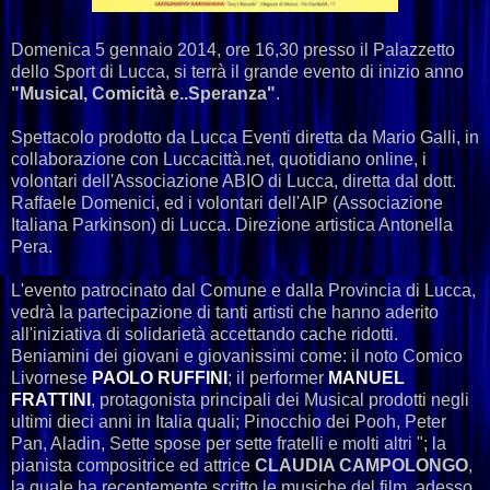
Domenica 5 gennaio 2014, ore 16,30 presso il Palazzetto
dello Sport di Lucca, si terrà il grande evento di inizio anno
"Musical, Comicità e..Speranza"
.
Spettacolo prodotto da Lucca Eventi diretta da Mario Galli, in
collaborazione con Luccacittà.net, quotidiano online, i
volontari dell'Associazione ABIO di Lucca, diretta dal dott.
Raffaele Domenici, ed i volontari dell'AIP (Associazione
Italiana Parkinson) di Lucca. Direzione artistica Antonella
Pera.
L'evento patrocinato dal Comune e dalla Provincia di Lucca,
vedrà la partecipazione di tanti artisti che hanno aderito
all'iniziativa di solidarietà accettando cache ridotti.
Beniamini dei giovani e giovanissimi come: il noto Comico
Livornese
PAOLO RUFFINI
; il performer
MANUEL
FRATTINI
, protagonista principali dei Musical prodotti negli
ultimi dieci anni in Italia quali; Pinocchio dei Pooh, Peter
Pan, Aladin, Sette spose per sette fratelli e molti altri "; la
pianista compositrice ed attrice
CLAUDIA CAMPOLONGO
,
la quale ha recentemente scritto le musiche del film, adesso