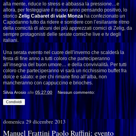
alla mente, riduce lo stress e abbassa la pressione…e
allora, per festeggiare il nuovo anno pensando positivo, lo
storico
Zelig Cabaret di viale Monza
ha confezionato un
Capodanno tutto da ridere e sorridere con l’esilarante ritmo
della comicità di alcuni dei più apprezzati comici di Zelig, da
sempre protagonisti delle serate comiche live e tv degli
italiani.
Una serata evento nel cuore dell’inverno che scalderà la
festa di fine anno a tutti coloro che parteciperanno
all’insegna del buon umore… e della convivialità. Per tutti
coloro che parteciperanno vi sarà un ricchissimo buffet fra
dolce e salato: e per chi rimane fino all’alba, non
mancheranno con cappuccino e brioches.
Silvia Arosio
alle
05:27:00
Nessun commento:
Condividi
domenica 29 dicembre 2013
Manuel Frattini Paolo Ruffini: evento