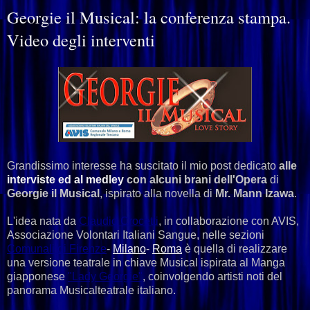
Georgie il Musical: la conferenza stampa.
Video degli interventi
Grandissimo interesse ha suscitato il mio post dedicato
alle
interviste ed al medley
con alcuni brani dell'Opera
di
Georgie il Musical
, ispirato alla novella di
Mr. Mann Izawa
.
L'idea nata da
Claudio
Crocetti
, in collaborazione con AVIS,
Associazione Volontari Italiani Sangue, nelle sezioni
Comunali
di
Firenze
-
Milano
-
Roma
è quella di realizzare
una versione teatrale in chiave Musical ispirata al Manga
giapponese
"Lady
Georgie"
, coinvolgendo artisti noti del
panorama Musicalteatrale italiano.