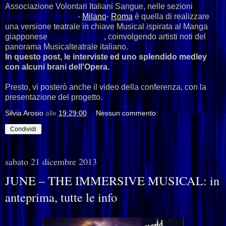
Associazione Volontari Italiani Sangue, nelle sezioni
Comunali
di
Firenze
-
Milano
-
Roma
è quella di realizzare
una versione teatrale in chiave Musical ispirata al Manga
giapponese
"Lady
Georgie"
, coinvolgendo artisti noti del
panorama Musicalteatrale italiano.
In questo post, le interviste ed uno splendido medley
con alcuni brani dell'Opera.
Presto, vi posterò anche il video della conferenza, con la
presentazione del progetto.
Silvia Arosio
alle
19:29:00
Nessun commento:
Condividi
sabato 21 dicembre 2013
JUNE – THE IMMERSIVE MUSICAL: in
anteprima, tutte le info