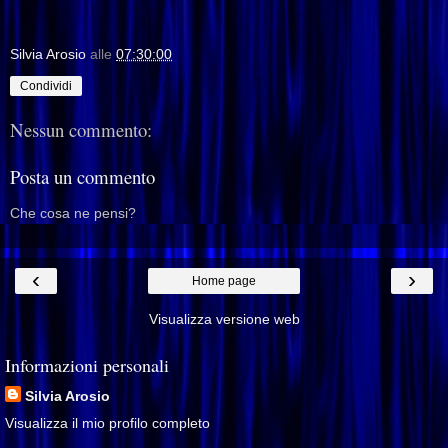
Silvia Arosio
alle
07:30:00
Condividi
Nessun commento:
Posta un commento
Che cosa ne pensi?
‹
›
Home page
Visualizza versione web
Informazioni personali
Silvia Arosio
Visualizza il mio profilo completo