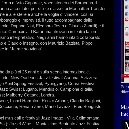
 firma di Vito Caporale, voce storica dei Baraonna, il
 hanno accostato, per stile e classe, ai Manhattan Transfer.
one è alle stelle e anche la voglia di vincere, così si
sabotaggio e imprevisti. Il tutto accompagnato dalle
rale, Daphne Nisi, Eleonora Tosto e Claudio Zanelli) e il
ico Campaiola. I Baraonna ritrovano in teatro la loro
ismo interpretativo. Negli anni hanno infatti collaborato
no e Claudio Insegno, con Maurizio Battista, Pippo
ve in “Je me souviens”.
e da più di 25 anni è sulla scena internazionale.
l mondo: New Oarleans Jazz festival-Ascona; Svizzera
 April Spring Festival; Pyongyang, Corea Festival
Per 
Jazz Swiss; Lugano, Mendrisio, Campione d'Italia,
rifl
s; Mulberry Cottage, Londra.
sone, Lionel Hampton, Renzo Arbore, Claudio Baglioni,
Mas
 Cocciante, Renato Zero, Mario Lavezzi, Fred Bongusto,
Inte
 musicali e festival: Jazz Image - Villa Celimontana,
Six); Jazz&Wine – Montalcino; Beatonto Jazz Festival;