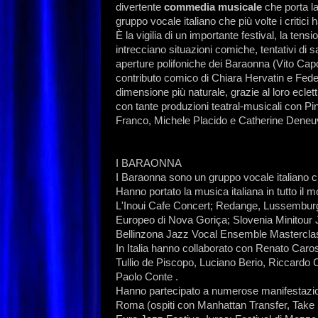
divertente
commedia musicale
che porta la
gruppo vocale italiano che più volte i critici
È la vigilia di un importante festival, la tensi
intrecciano situazioni comiche, tentativi di 
aperture polifoniche dei Baraonna (Vito Capo
contributo comico di Chiara Hervatin e Feder
dimensione più naturale, grazie al loro eclett
con tante produzioni teatral-musicali con Pi
Franco, Michele Placido e Catherine Deneu
I BARAONNA
I Baraonna sono un gruppo vocale italiano ch
Hanno portato la musica italiana in tutto i
L'Inoui Cafe Concert; Redange, Lussemburgo
Europeo di Nova Goriça; Slovenia Minitour 
Bellinzona Jazz Vocal Ensemble Masterclas
In Italia hanno collaborato con Renato Caro
Tullio de Piscopo, Luciano Berio, Riccardo
Paolo Conte .
Hanno partecipato a numerose manifestazioni
Roma (ospiti con Manhattan Transfer, Take 