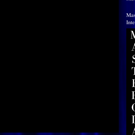
Mas
Int