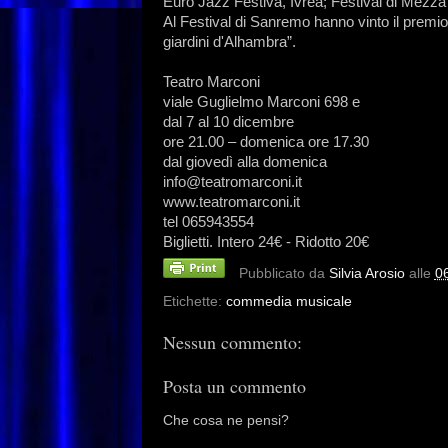
Euro Jazz Festiva, Ivrea; Festival di Mez
Al Festival di Sanremo hanno vinto il premio d
giardini d'Alhambra”.
Teatro Marconi
viale Guglielmo Marconi 698 e
dal 7 al 10 dicembre
ore 21.00 – domenica ore 17.30
dal giovedì alla domenica
info@teatromarconi.it
www.teatromarconi.it
tel 065943554
Biglietti. Intero 24€ - Ridotto 20€
Pubblicato da
Silvia Arosio
alle
0
Etichette:
commedia musicale
Nessun commento:
Posta un commento
Che cosa ne pensi?