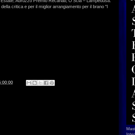
za Estate; Abruzzo Premio Recanati; O'Scià – Lampedusa.
ella critica e per il miglior arrangiamento per il brano “I
6:00:00
Mast
Inte