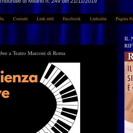
Tribunale di Milano n. 249 del 21/11/2019
fia
Contatti
Link utili
Facebook
Linkedin
Pagina F
IL
RI
embre a Teatro Marconi di Roma