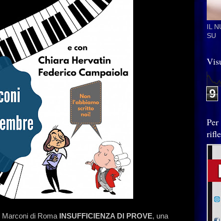
IL 
SU
Visu
9
Per
rif
ro Marconi di Roma
INSUFFICIENZA DI PROVE
, una