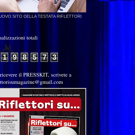
NUOVO SITO DELLA TESTATA RIFLETTORI
alizzazioni totali
1
9
8
5
7
3
 ricevere il PRESSKIT, scrivete a
lettorisumagazine@gmail.com