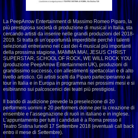
La PeepArrow Entertainment di Massimo Romeo Piparo, la
più prestigiosa società di produzione di musical in Italia, sta
cercando artisti da inserire nelle grandi produzioni del 2018-
2019. Si tratta di un'opportunità imperdibile perché i talenti
selezionati entreranno nel cast dei 4 musical più importanti
della prossima stagione, MAMMA MIA!, JESUS CHRIST
SUPERSTAR, SCHOOL OF ROCK, WE WILL ROCK YOU
(produzione PeepArrow Entertainment UK), produzioni di
grandissimo successo, con allestimenti spettacolari e di alto
livello artistico. Gli artisti scelti da Piparo parteciperanno ai
tour in Italia e in Europa in programma nei prossimi mesi e si
esibiranno sui palcoscenici dei teatri più prestigiosi.
Il bando di audizione prevede la preselezione di 20
performers uomini e 20 performers donne per la creazione di
ensemble e l’assegnazione di ruoli in italiano e in inglese.
L'appuntamento per tutti i candidati è a Roma presso il
Teatro Sistina lunedì 17 Settembre 2018 (eventuali call back
entro il mese di Settembre).