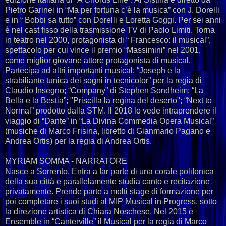
Pietro Garinei in “Ma per fortuna c’è la musica” con J. Dorelli
e in “ Bobbi sa tutto” con Dorelli e Loretta Goggi. Per sei anni
è nel cast fisso della trasmissione TV di Paolo Limiti. Torna
in teatro nel 2000, protagonista di “ Francesco: il musical”,
spettacolo per cui vince il premio “Massimini” nel 2001,
come miglior giovane attore protagonista di musical.
Partecipa ad altri importanti musical: “Joseph e la
strabiliante tunica dei sogni in tecnicolor” per la regia di
Claudio Insegno; “Company” di Stephen Sondheim; “La
Bella e la Bestia”; "Priscilla la regina del deserto"; “Next to
Normal” prodotto dalla STM. Il 2018 lo vede intraprendere il
viaggio di “Dante” in “La Divina Commedia Opera Musical”
(musiche di Marco Frisina, libretto di Gianmario Pagano e
Andrea Ortis) per la regia di Andrea Ortis.
MYRIAM SOMMA - NARRATORE
Nasce a Sorrento. Entra a far parte di una corale polifonica
della sua città e parallelamente studia canto e recitazione
privatamente. Prende parte a molti stage di formazione per
poi completare i suoi studi al MIP Musical in Progress, sotto
la direzione artistica di Chiara Noschese. Nel 2015 è
Ensemble in “Canterville” il Musical per la regia di Marco