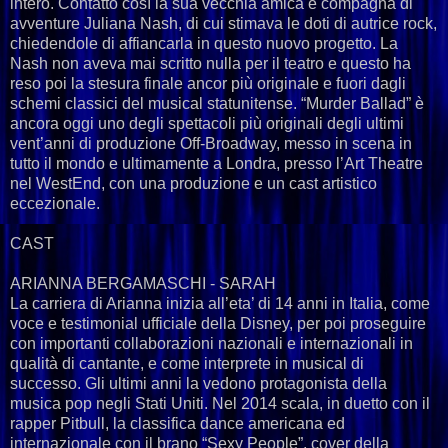
intero. Contattò così la sua vecchia amica e compagna di
avventure Juliana Nash, di cui stimava le doti di autrice rock,
chiedendole di affiancarla in questo nuovo progetto. La
Nash non aveva mai scritto nulla per il teatro e questo ha
reso poi la stesura finale ancor più originale e fuori dagli
schemi classici del musical statunitense. “Murder Ballad” è
ancora oggi uno degli spettacoli più originali degli ultimi
vent’anni di produzione Off-Broadway, messo in scena in
tutto il mondo e ultimamente a Londra, presso l’Art Theatre
nel WestEnd, con una produzione e un cast artistico
eccezionale.
CAST
ARIANNA BERGAMASCHI - SARAH
La carriera di Arianna inizia all’eta’ di 14 anni in Italia, come
voce e testimonial ufficiale della Disney, per poi proseguire
con importanti collaborazioni nazionali e internazionali in
qualità di cantante, e come interprete in musical di
successo. Gli ultimi anni la vedono protagonista della
musica pop negli Stati Uniti. Nel 2014 scala, in duetto con il
rapper Pitbull, la classifica dance americana ed
internazionale con il brano “Sexy People”, cover della