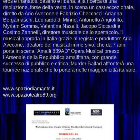
eros e thanatos, destino e libertà, alla ricerca di una
risoluzione, forse della verità. In scena un cast eccezionale,
diretto da Ario Avecone e Fabrizio Checcacci: Arianna
Bergamaschi, Leonardo di Minno, Antonello Angiolillo,
Myriam Somma, Valentina Naselli, Jacopo Siccardi e
Cosimo Zannelli, direttore musicale dello spettacolo. Il
musical approda in Italia grazie al regista e produttore Ario
Avecone, ideatore del musical immersivo, che da 7 anni
porta in scena “Amalfi 839AD” Opera Musical presso
l’Arsenale della Repubblica amalfitana, con grande
successo di pubblico e critica. Murder Ballad affronterà una
tournée nazionale che lo porterà nelle maggiori città italiane.
www.spaziodiamante.it
www.spazioteatro89.or
g