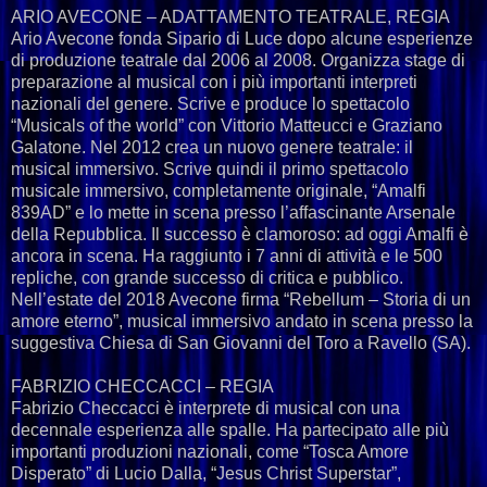
ARIO AVECONE – ADATTAMENTO TEATRALE, REGIA
Ario Avecone fonda Sipario di Luce dopo alcune esperienze
di produzione teatrale dal 2006 al 2008. Organizza stage di
preparazione al musical con i più importanti interpreti
nazionali del genere. Scrive e produce lo spettacolo
“Musicals of the world” con Vittorio Matteucci e Graziano
Galatone. Nel 2012 crea un nuovo genere teatrale: il
musical immersivo. Scrive quindi il primo spettacolo
musicale immersivo, completamente originale, “Amalfi
839AD” e lo mette in scena presso l’affascinante Arsenale
della Repubblica. Il successo è clamoroso: ad oggi Amalfi è
ancora in scena. Ha raggiunto i 7 anni di attività e le 500
repliche, con grande successo di critica e pubblico.
Nell’estate del 2018 Avecone firma “Rebellum – Storia di un
amore eterno”, musical immersivo andato in scena presso la
suggestiva Chiesa di San Giovanni del Toro a Ravello (SA).
FABRIZIO CHECCACCI – REGIA
Fabrizio Checcacci è interprete di musical con una
decennale esperienza alle spalle. Ha partecipato alle più
importanti produzioni nazionali, come “Tosca Amore
Disperato” di Lucio Dalla, “Jesus Christ Superstar”,