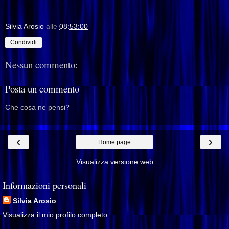
Silvia Arosio
alle
08:53:00
Condividi
Nessun commento:
Posta un commento
Che cosa ne pensi?
‹
›
Home page
Visualizza versione web
Informazioni personali
Silvia Arosio
Visualizza il mio profilo completo