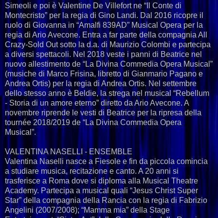
Simeoli e poi è Valentine De Villefort ne “Il Conte di
Montecristo” per la regia di Gino Landi. Dal 2016 ricopre il
ruolo di Giovanna in “Amalfi 839AD” Musical Opera per la
regia di Ario Avecone. Entra a far parte della compagnia All
Crazy-Sold Out sotto la d.a. di Maurizio Colombi e partecipa
a diversi spettacoli. Nel 2018 veste i panni di Beatrice nel
nuovo allestimento de “La Divina Commedia Opera Musical”
(musiche di Marco Frisina, libretto di Gianmario Pagano e
Andrea Ortis) per la regia di Andrea Ortis. Nel settembre
dello stesso anno è Beldie, la strega nel musical “Rebellum
- Storia di un amore eterno” diretto da Ario Avecone. A
novembre riprende le vesti di Beatrice per la ripresa della
tournée 2018/2019 de “La Divina Commedia Opera
Musical”.
VALENTINA NASELLI - ENSEMBLE
Valentina Naselli nasce a Fiesole e fin da piccola comincia
a studiare musica, recitazione e canto. A 20 anni si
trasferisce a Roma dove si diploma alla Musical Theatre
Academy. Partecipa a musical quali “Jesus Christ Super
Star” della compagnia della Rancia con la regia di Fabrizio
Angelini (2007/2008); “Mamma mia” della Stage