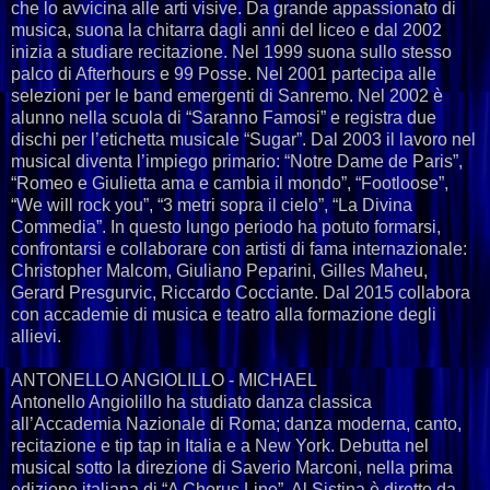
che lo avvicina alle arti visive. Da grande appassionato di
musica, suona la chitarra dagli anni del liceo e dal 2002
inizia a studiare recitazione. Nel 1999 suona sullo stesso
palco di Afterhours e 99 Posse. Nel 2001 partecipa alle
selezioni per le band emergenti di Sanremo. Nel 2002 è
alunno nella scuola di “Saranno Famosi” e registra due
dischi per l’etichetta musicale “Sugar”. Dal 2003 il lavoro nel
musical diventa l’impiego primario: “Notre Dame de Paris”,
“Romeo e Giulietta ama e cambia il mondo”, “Footloose”,
“We will rock you”, “3 metri sopra il cielo”, “La Divina
Commedia”. In questo lungo periodo ha potuto formarsi,
confrontarsi e collaborare con artisti di fama internazionale:
Christopher Malcom, Giuliano Peparini, Gilles Maheu,
Gerard Presgurvic, Riccardo Cocciante. Dal 2015 collabora
con accademie di musica e teatro alla formazione degli
allievi.
ANTONELLO ANGIOLILLO - MICHAEL
Antonello Angiolillo ha studiato danza classica
all’Accademia Nazionale di Roma; danza moderna, canto,
recitazione e tip tap in Italia e a New York. Debutta nel
musical sotto la direzione di Saverio Marconi, nella prima
edizione italiana di “A Chorus Line”. Al Sistina è diretto da