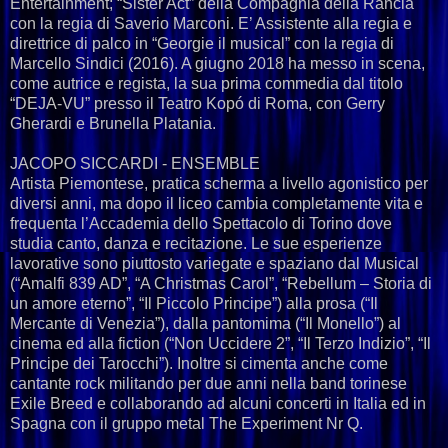
Entertainment; “Sister Act” della Compagnia della Rancia
con la regia di Saverio Marconi. E’ Assistente alla regia e
direttrice di palco in “Georgie il musical” con la regia di
Marcello Sindici (2016). A giugno 2018 ha messo in scena,
come autrice e regista, la sua prima commedia dal titolo
“DEJA-VU” presso il Teatro Kopó di Roma, con Gerry
Gherardi e Brunella Platania.
JACOPO SICCARDI - ENSEMBLE
Artista Piemontese, pratica scherma a livello agonistico per
diversi anni, ma dopo il liceo cambia completamente vita e
frequenta l’Accademia dello Spettacolo di Torino dove
studia canto, danza e recitazione. Le sue esperienze
lavorative sono piuttosto variegate e spaziano dal Musical
(“Amalfi 839 AD”, “A Christmas Carol”, “Rebellum – Storia di
un amore eterno”, “Il Piccolo Principe”) alla prosa (“Il
Mercante di Venezia”), dalla pantomima (“Il Monello”) al
cinema ed alla fiction (“Non Uccidere 2”, “Il Terzo Indizio”, “Il
Principe dei Tarocchi”). Inoltre si cimenta anche come
cantante rock militando per due anni nella band torinese
Exile Breed e collaborando ad alcuni concerti in Italia ed in
Spagna con il gruppo metal The Experiment Nr Q.