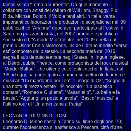
famosissima “Torna a Surriento”. Da quel momento
collabora con artisti del calibro di Will i am, Shaggy, Flo
Rida, Michael Bolton, Il Volo e tanti altri. In Italia, vanta
importanti collaborazioni e produzioni discografiche: nel '99
pubblica il cd “Arianna” dopo aver partecipato al Festival di
Sanremo piazzandosi 4a; nel 2007 produce e pubblica il
suo sesto cd, “A modo Mio” mentre, nel 2009 diretta dal
premio Oscar Ennio Morricone, incide il brano inedito “Verso
est” composto dallo stesso. La seconda metà del 2016
segna il suo debutto teatrale negli States, in lingua inglese,
al Detroit public Theatre, come protagonista del rock musical
“Murder Ballad”, che ottiene eccellenti critiche. In Italia, dal
’98 ad oggi, ha partecipato a numerosi spettacoli di prosa e
musical: “Un mandarino per Teo”, “Il mago di Oz”, “Sogno di
una notte di mezza estate”, “Pinocchio”, “La bisbetica
domata”, “Romeo e Giulietta”, “Masaniello”, “La bella e la
bestia”, “Aggiungi un posto a tavola”, “Best of musical” e
l’ultimo tour di “Un americano a Parigi”.
LEONARDO DI MINNO - TOM
Leonardo Di Minno nasce a Torino sul finire degli anni 70;
durante l’adolescenza si trasferisce a Pescara, città d’arte