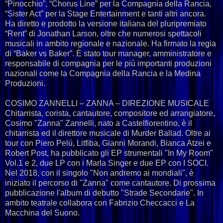
“Pinocchio”, “Chorus Line” per la Compagnia della Rancia,
“Sister Act” per la Stage Entertainment e tanti altri ancora.
Ha diretto e prodotto la versione italiana del pluripremiato
“Rent” di Jonathan Larson, oltre che numerosi spettacoli
musicali in ambito regionale e nazionale. Ha firmato la regia
di “Baker vs Baker”. È stato tour manager, amministratore e
responsabile di compagnia per le più importanti produzioni
nazionali come la Compagnia della Rancia e la Medina
Produzioni.
COSIMO ZANNELLI – ZANNA – DIREZIONE MUSICALE
Chitarrista, corista, cantautore, compositore ed arrangiatore,
Cosimo "Zanna" Zannelli, nato a Castelfiorentino, è il
chitarrista ed il direttore musicale di Murder Ballad. Oltre ai
tour con Piero Pelú, Litfiba, Gianni Morandi, Bianca Atzei e
Robert Post, ha pubblicato gli EP strumentali "In My Room"
Vol.1 e 2, due LP con i Marla Singer e due EP con I SOCI.
Nel 2018, con il singolo "Non andremo ai mondiali", è
iniziato il percorso di "Zanna" come cantautore. Di prossima
pubblicazione l'album di debutto "Strade Secondarie". In
ambito teatrale collabora con Fabrizio Checcacci e La
Macchina del Suono.