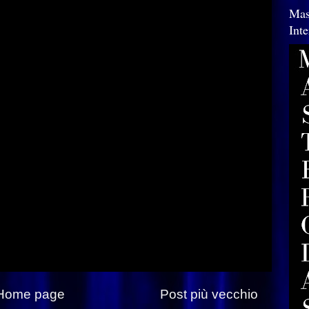
Mas
Int
Home page
Post più vecchio