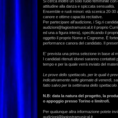
Si cerca inoltre un solo ruolo femminile con
attitudine alla danza e spiccata sensualità.
Ensemble e ruoli minori: età scenica 20-30 
canore e ottime capacità recitative.
Per partecipare all’audizione, i Sig.ri candid
audizioni@lagiostramusical.it il proprio Curr
ed una a figura intera), specificando il prop
oggetto il proprio Nome e Cognome. È fortem
performance canora del candidato. Il present
E' prevista una prima selezione in base al m
I candidati ritenuti idonei saranno contattat
tempo e per la quale verrà inviato del mater
Le prove dello spettacolo, per le quali è pre
indicativamente nelle giornate di venerdì, s
fatto salvo per la settimana dello spettacolo 
N.B: data la natura del progetto, la prod
o appoggio presso Torino e limitrofi.
Per qualunque altra informazione potete invi
audizioni@lagiostramusical.it