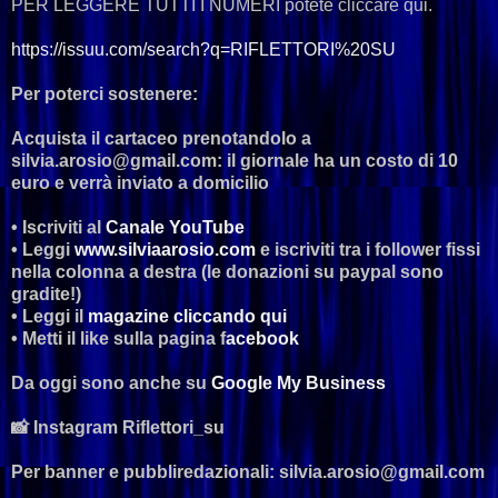
PER LEGGERE TUTTI I NUMERI potete cliccare qui.
https://issuu.com/search?q=RIFLETTORI%20SU
Per poterci sostenere:
Acquista il cartaceo prenotandolo a
silvia.arosio@gmail.com: il giornale ha un costo di 10
euro e verrà inviato a domicilio
• Iscriviti al
Canale YouTube
• Leggi
www.silviaarosio.com
e iscriviti tra i follower fissi
nella colonna a destra (le donazioni su paypal sono
gradite!)
• Leggi il
magazine cliccando qui
• Metti il like sulla pagina f
acebook
Da oggi sono anche su
Google My Business
📸 Instagram Riflettori_su
Per banner e pubbliredazionali: silvia.arosio@gmail.com