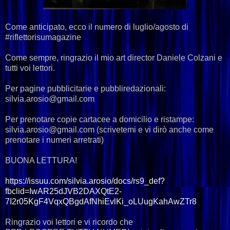
Come anticipato, ecco il numero di luglio/agosto di
#riflettorisumagazine
Come sempre, ringrazio il mio art director
Daniele Colzani
e
tutti voi lettori.
Per pagine pubblicitarie e pubbliredazionali:
silvia.arosio@gmail.com
Per prenotare copie cartacee a domicilio e ristampe:
silvia.arosio@gmail.com (scrivetemi e vi dirò anche come
prenotare i numeri arretrati)
BUONA LETTURA!
https://issuu.com/silvia.arosio/docs/rs9_def?
fbclid=IwAR25dJVB2DAXQtE2-
7I2r05KgF4VqxQBgdAfNhiEvlKi_oLUugKahAwZTr8
Ringrazio voi lettori e vi ricordo che