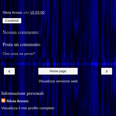
Silvia Arosio
alle
15:03:00
Condividi
Nessun commento:
Posta un commento
Che cosa ne pensi?
‹
›
Home page
Visualizza versione web
Informazioni personali
Silvia Arosio
Visualizza il mio profilo completo