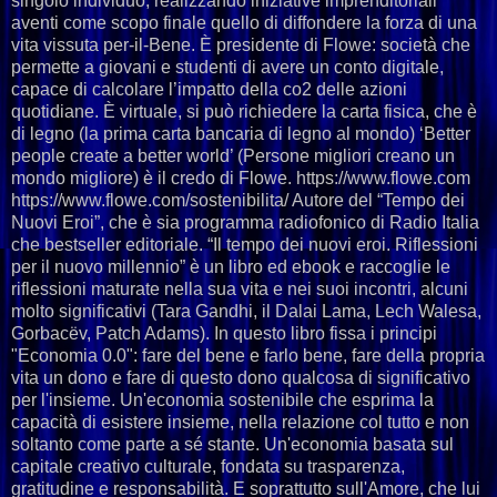
singolo individuo, realizzando iniziative imprenditoriali
aventi come scopo finale quello di diffondere la forza di una
vita vissuta per-il-Bene. È presidente di Flowe: società che
permette a giovani e studenti di avere un conto digitale,
capace di calcolare l’impatto della co2 delle azioni
quotidiane. È virtuale, si può richiedere la carta fisica, che è
di legno (la prima carta bancaria di legno al mondo) ‘Better
people create a better world’ (Persone migliori creano un
mondo migliore) è il credo di Flowe. https://www.flowe.com
https://www.flowe.com/sostenibilita/ Autore del “Tempo dei
Nuovi Eroi”, che è sia programma radiofonico di Radio Italia
che bestseller editoriale. “Il tempo dei nuovi eroi. Riflessioni
per il nuovo millennio” è un libro ed ebook e raccoglie le
riflessioni maturate nella sua vita e nei suoi incontri, alcuni
molto significativi (Tara Gandhi, il Dalai Lama, Lech Walesa,
Gorbacëv, Patch Adams). In questo libro fissa i principi
"Economia 0.0": fare del bene e farlo bene, fare della propria
vita un dono e fare di questo dono qualcosa di significativo
per l'insieme. Un'economia sostenibile che esprima la
capacità di esistere insieme, nella relazione col tutto e non
soltanto come parte a sé stante. Un'economia basata sul
capitale creativo culturale, fondata su trasparenza,
gratitudine e responsabilità. E soprattutto sull'Amore, che lui