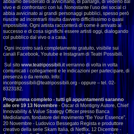
abbiamo desiderato di avvicinarlo, di parlargli, di vederlo dal
vivo e di confrontarci con lui. Nonostante l'uso dei social ci
abbia avvicinato ai grandi personaggi pubblici, spesso però
riuscire ad incontrarli risulta davvero difficilissimo o quasi
impossibile. Ogni artista racconterà di come è arrivato al
successo e di cosa significhi essere artisti oggi, dialogando
col pubblico dal vivo o a casa.
Ogni incontro sarà completamente gratuito, visibile sui
canali Facebook, Youtube e Instagram di Teatri Possibili.
Sul sito
www.teatripossibili.it
verranno di volta in volta
comunicati i collegamenti e le indicazioni per partecipare, di
presenza o da remoto. Info:
incontripossibili@teatripossibili.org - oppure – tel. 02-
8323182.
Programma completo - tutti gli appuntamenti saranno
alle ore 19 13 Novembre
- Oscar di Montigny Autore, Chief
Innovability & Value Strategy Officer presso Banca
Mediolanum, fondatore del movimento “Be Your Essence”.
20 Novembre - Ludovico Bessegato Regista e produttore
creativo della serie Skam Italia, di Netflix. 12 Dicembre -