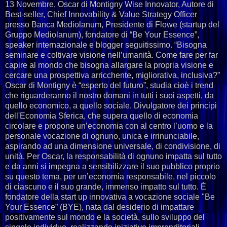
13 Novembre, Oscar di Montigny Wise Innovator, Autore di
Best-seller, Chief Innovability & Value Strategy Officer
presso Banca Mediolanum, Presidente di Flowe (startup del
Gruppo Mediolanum), fondatore di “Be Your Essence”,
speaker internazionale e blogger seguitissimo. “Bisogna
seminare e coltivare visione nell’umanità. Come fare per far
capire al mondo che bisogna allargare la propria visione e
cercare una prospettiva arricchente, migliorativa, inclusiva?”
Oscar di Montigny è “esperto del futuro”, studia cioè i trend
che riguarderanno il nostro domani in tutti i suoi aspetti, da
quello economico, a quello sociale. Divulgatore dei principi
dell'Economia Sferica, che supera quello di economia
circolare e propone un’economia con al centro l’uomo e la
personale vocazione di ognuno, unica e irrinunciabile,
aspirando ad una dimensione universale, di condivisione, di
unità. Per Oscar, la responsabilità di ognuno impatta sul tutto
e da anni si impegna a sensibilizzare il suo pubblico proprio
su questo tema, per un’economia responsabile, nel piccolo
di ciascuno e il suo grande, immenso impatto sul tutto. È
fondatore della start up innovativa a vocazione sociale "Be
Your Essence” (BYE), nata dal desiderio di impattare
positivamente sul mondo e la società, sullo sviluppo del