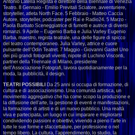
Antonio Latella Regista e direttore della Biennale di Venezia
Teatro. 8 Gennaio - Emilio Previtali Sciatore, avventuriere,
storyteller, atleta North Face. 5 Febbraio - Matteo Caccia
Autore, storyteller, podcaster per Rai e Radio24. 5 Marzo -
Paola Barbato Sceneggiatrice di fumetti e autrice di diversi
romanzi. 9 Aprile – Eugenio Barba e Julia Varley Eugenio
Barba, maestro, regista teatrale, una delle figure di spicco
del teatro contemporaneo. Julia Varley, attrice e cuore
pulsante dell’Odin Teatret. 7 Maggio - Giovanni Gastel Uno
dei più grandi fotografi viventi, nipote di Luchino Visconti,
partner della Triennale di Milano, presidente
dell’Associazione Fotografi, lavora quotidianamente per la
moda, la pubblicità, il design.
TEATRI POSSIBILI
Da 25 anni si occupa di formazione, di
cultura e di associazionismo. Una comunità artistica, un
movimento aggregativo che ha come scopo la produzione e
la diffusione dell'arte, la gestione di eventi e manifestazioni,
la formazione di artisti e di un nuovo pubblico. Una realtà
viva e partecipata, un luogo in cui imparare e migliorarsi
condividendo passioni e obiettivi, vivendo a pieno l'arte in
tutte le sue forme e sfaccettature, per professione o nel
tempo libero. La cultura, l'apprendimento, lo studio, la