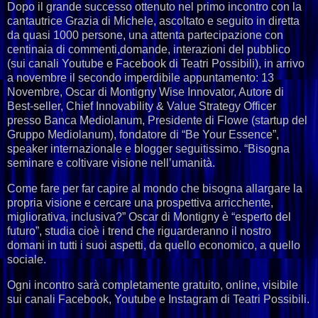
Dopo il grande successo ottenuto nel primo incontro con la
cantautrice Grazia di Michele, ascoltato e seguito in diretta
da quasi 1000 persone, una attenta partecipazione con
centinaia di commenti,domande, interazioni del pubblico
(sui canali Youtube e Facebook di Teatri Possibili), in arrivo
a novembre il secondo imperdibile appuntamento: 13
Novembre, Oscar di Montigny Wise Innovator, Autore di
Best-seller, Chief Innovability & Value Strategy Officer
presso Banca Mediolanum, Presidente di Flowe (startup del
Gruppo Mediolanum), fondatore di “Be Your Essence”,
speaker internazionale e blogger seguitissimo. “Bisogna
seminare e coltivare visione nell’umanità.
Come fare per far capire al mondo che bisogna allargare la
propria visione e cercare una prospettiva arricchente,
migliorativa, inclusiva?” Oscar di Montigny è “esperto del
futuro”, studia cioè i trend che riguarderanno il nostro
domani in tutti i suoi aspetti, da quello economico, a quello
sociale.
Ogni incontro sarà completamente gratuito, online, visibile
sui canali Facebook, Youtube e Instagram di Teatri Possibili.