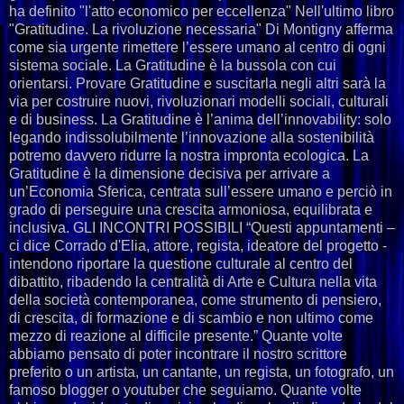
ha definito "l'atto economico per eccellenza" Nell'ultimo libro
"Gratitudine. La rivoluzione necessaria" Di Montigny afferma
come sia urgente rimettere l’essere umano al centro di ogni
sistema sociale. La Gratitudine è la bussola con cui
orientarsi. Provare Gratitudine e suscitarla negli altri sarà la
via per costruire nuovi, rivoluzionari modelli sociali, culturali
e di business. La Gratitudine è l’anima dell’innovability: solo
legando indissolubilmente l’innovazione alla sostenibilità
potremo davvero ridurre la nostra impronta ecologica. La
Gratitudine è la dimensione decisiva per arrivare a
un’Economia Sferica, centrata sull’essere umano e perciò in
grado di perseguire una crescita armoniosa, equilibrata e
inclusiva. GLI INCONTRI POSSIBILI “Questi appuntamenti –
ci dice Corrado d'Elia, attore, regista, ideatore del progetto -
intendono riportare la questione culturale al centro del
dibattito, ribadendo la centralità di Arte e Cultura nella vita
della società contemporanea, come strumento di pensiero,
di crescita, di formazione e di scambio e non ultimo come
mezzo di reazione al difficile presente.” Quante volte
abbiamo pensato di poter incontrare il nostro scrittore
preferito o un artista, un cantante, un regista, un fotografo, un
famoso blogger o youtuber che seguiamo. Quante volte