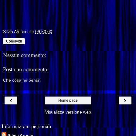
Silvia Arosio
alle
09:50:00
Condividi
Nessun commento:
Posta un commento
Che cosa ne pensi?
‹
›
Home page
Visualizza versione web
Informazioni personali
Silvia Arosio