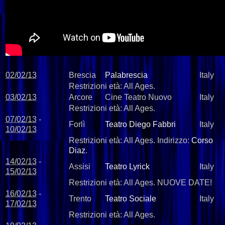
02/02/13
Brescia
Palabrescia
Italy
Restrizioni età:
All Ages.
03/02/13
Arcore
Cine Teatro Nuovo
Italy
Restrizioni età:
All Ages.
07/02/13
-
Forlì
Teatro Diego Fabbri
Italy
10/02/13
Restrizioni età:
All Ages.
Indirizzo:
Corso
Diaz
.
14/02/13
-
Assisi
Teatro Lyrick
Italy
15/02/13
Restrizioni età:
All Ages.
NUOVE DATE!
16/02/13
-
Trento
Teatro Sociale
Italy
17/02/13
Restrizioni età:
All Ages.