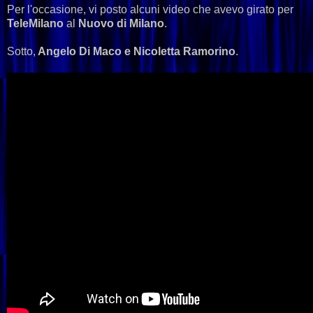
Per l'occasione, vi posto alcuni video che avevo girato per
TeleMilano
al
Nuovo di Milano
.
Sotto,
Angelo Di Maco e Nicoletta Ramorino
.