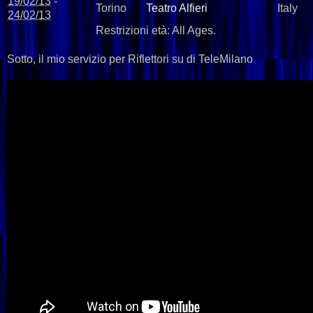
19/02/13
-
Torino
Teatro Alfieri
Italy
24/02/13
Restrizioni età:
All Ages.
Sotto, il mio servizio per Riflettori su di TeleMilano