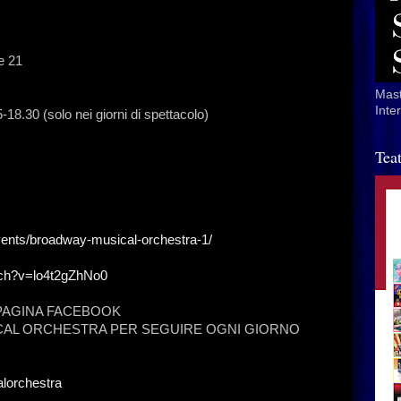
e 21
Mast
Inte
5-18.30 (solo nei giorni di spettacolo)
Tea
events/broadway-musical-orchestra-1/
tch?v=lo4t2gZhNo0
 PAGINA FACEBOOK
CAL ORCHESTRA PER SEGUIRE OGNI GIORNO
lorchestra