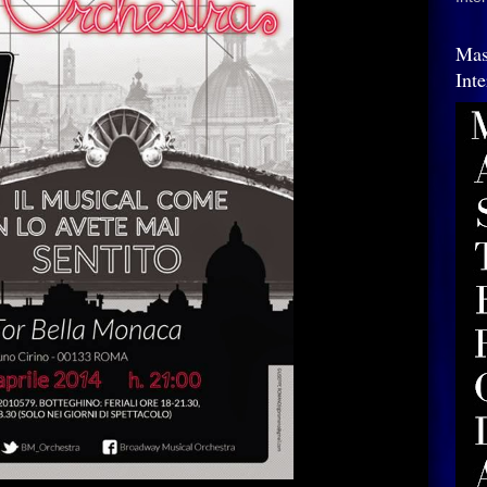
Mas
Int