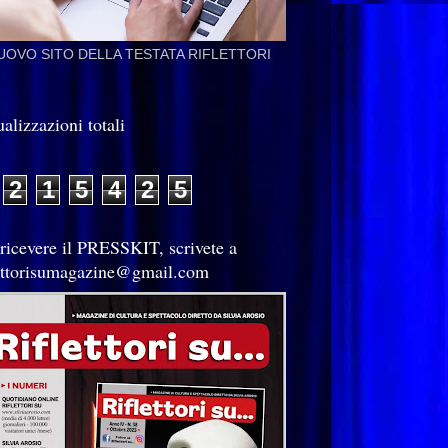
NUOVO SITO DELLA TESTATA RIFLETTORI
alizzazioni totali
2
1
5
4
2
5
 ricevere il PRESSKIT, scrivete a
lettorisumagazine@gmail.com