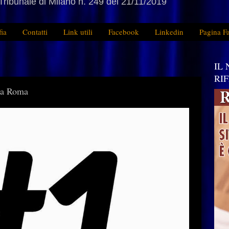
Tribunale di Milano n. 249 del 21/11/2019
fia
Contatti
Link utili
Facebook
Linkedin
Pagina F
IL
RI
 a Roma