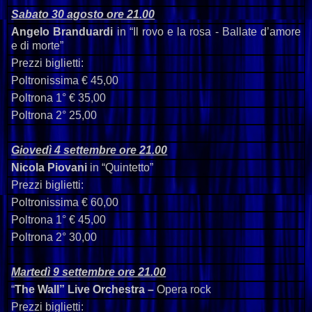
Sabato 30 agosto ore 21.00
Angelo
Branduardi
in
“
Il
rovo
e
la
rosa
-
Ballate
d
’
amore
e
di
morte
”
Prezzi biglietti:
Poltronis
sima
€
45,00
Poltrona 1° € 35,00
Poltrona 2° 25,00
Giovedì 4 settembre ore 21.00
Nicola
Piovani
in
“
Quintetto
”
Prezzi biglietti:
Poltronissima € 60,00
Poltrona 1° € 45,00
Poltrona 2° 30,00
Martedì 9 settembre ore 21.00
“
The
Wall
”
Live
Orchestra
–
Opera
rock
Prezzi biglietti: