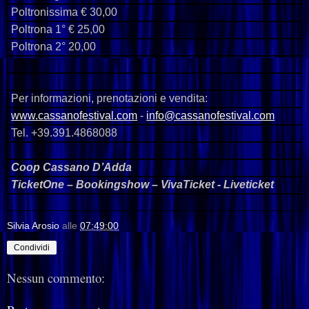
Poltronissima € 30,00
Poltrona 1° € 25,00
Poltrona 2° 20,00
Per
informazioni,
prenotazioni
e
vendita:
www.cassanofestival.com
-
info@cassanofestival.com
Tel.
+39.391.4868088
Coop
Cassano
D
’
Adda
TicketOne – Bookingshow – VivaTicket - Liveticket
Silvia Arosio
alle
07:49:00
Condividi
Nessun commento: