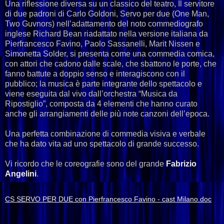
Una riflessione diversa su un classico del teatro, Il servitore
di due padroni di Carlo Goldoni, Servo per due (One Man,
Two Guvnors) nell’adattamento del noto commediografo
inglese Richard Bean riadattato nella versione italiana da
Pierfrancesco Favino, Paolo Sassanelli, Marit Nissen e
Simonetta Solder, si presenta come una commedia comica,
con attori che cadono dalle scale, che sbattono le porte, che
fanno battute a doppio senso e interagiscono con il
pubblico; la musica è parte integrante dello spettacolo e
viene eseguita dal vivo dall’orchestra “Musica da
Ripostiglio”, composta da 4 elementi che hanno curato
anche gli arrangiamenti delle più note canzoni dell’epoca.
Una perfetta combinazione di commedia visiva e verbale
che ha dato vita ad uno spettacolo di grande successo.
Vi ricordo che le coreografie sono del grande
Fabrizio
Angelini
.
CS SERVO PER DUE con Pierfrancesco Favino - cast Milano.doc