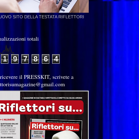
NUOVO SITO DELLA TESTATA RIFLETTORI
alizzazioni totali
1
9
7
8
6
4
 ricevere il PRESSKIT, scrivete a
lettorisumagazine@gmail.com