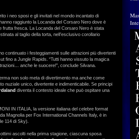
Mas
ito i neo sposi e gli invitati nel mondo incantato di
Int
 hanno raggiunto la Locanda del Corsaro Nero dove è
ci e frutta fresca. La Locanda del Corsaro Nero è stata
ata al taglio della torta, nell’esclusivo corollario
no continuato i festeggiamenti sulle attrazioni più divertenti
t fino a Jungle Rapids. “Tutti hanno vissuto la magica
attrazioni… anche le suocere!”, conclude Silvana.
nferma non solo meta di divertimento ma anche come
to nuziale unico, divertente e indimenticabile. Se principi
rdaland
diventa il contesto ideale che può ospitare una
 IN ITALIA, la versione italiana del celebre format
Magnolia per Fox International Channels Italy, è in
le 114 di Sky).
ottimi ascolti nella prima stagione, ciascuna sposa