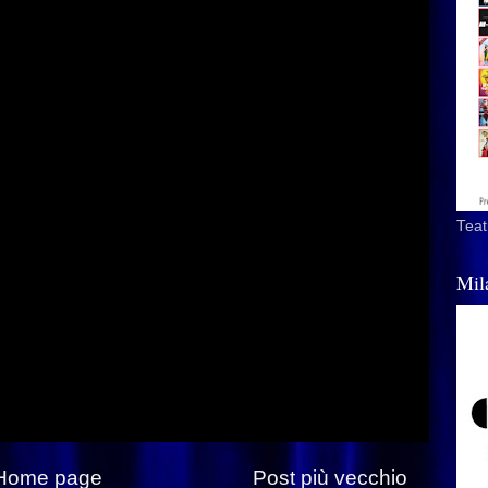
Teat
Mil
Home page
Post più vecchio