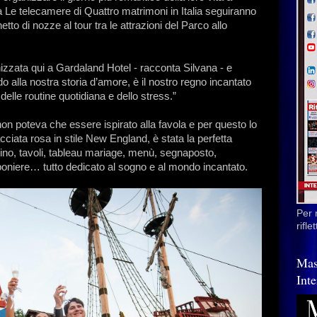
 Le telecamere di Quattro matrimoni in Italia seguiranno
tto di nozze al tour tra le attrazioni del Parco allo
izzata qui a Gardaland Hotel - racconta Silvana - e
o alla nostra storia d’amore, è il nostro regno incantato
elle routine quotidiana e dello stress.”
 non poteva che essere ispirato alla favola e per questo lo
ciata rosa in stile New England, è stata la perfetta
rdino, tavoli, tableau mariage, menù, segnaposto,
mboniere… tutto dedicato al sogno e al mondo incantato.
Per 
rifl
Mas
Inte