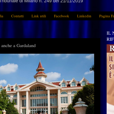
Tribunale di Milano n. 249 del 21/11/2019
fia
Contatti
Link utili
Facebook
Linkedin
Pagina F
IL
RI
sa anche a Gardaland