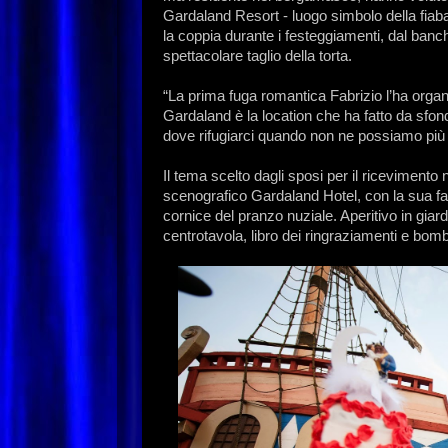
Gardaland Resort - luogo simbolo della fiaba
la coppia durante i festeggiamenti, dal banche
spettacolare taglio della torta.
“La prima fuga romantica Fabrizio l’ha organ
Gardaland è la location che ha fatto da sfond
dove rifugiarci quando non ne possiamo più d
Il tema scelto dagli sposi per il ricevimento
scenografico Gardaland Hotel, con la sua fac
cornice del pranzo nuziale. Aperitivo in gia
centrotavola, libro dei ringraziamenti e bo