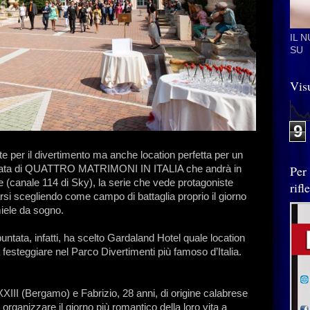
IL 
SU
Visu
9
e per il divertimento ma anche location perfetta per un
Per
puntata di QUATTRO MATRIMONI IN ITALIA che andrà in
e (canale 114 di Sky), la serie che vede protagoniste
rif
si scegliendo come campo di battaglia proprio il giorno
 miele da sogno.
untata, infatti, ha scelto Gardaland Hotel quale location
i a festeggiare nel Parco Divertimenti più famoso d’Italia.
XXIII (Bergamo) e Fabrizio, 28 anni, di origine calabrese
ganizzare il giorno più romantico della loro vita a