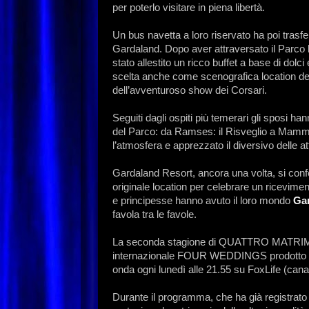
per poterlo visitare in piena libertà.
Un bus navetta a loro riservato ha poi trasfer
Gardaland. Dopo aver attraversato il Parco
stato allestito un ricco buffet a base di dol
scelta anche come scenografica location destin
dell’avventuroso show dei Corsari.
Seguiti dagli ospiti più temerari gli sposi han
del Parco: da Ramses: il Risveglio a Mammu
l’atmosfera e apprezzato il diversivo delle 
Gardaland Resort, ancora una volta, si co
originale location per celebrare un ricevimen
e principesse hanno avuto il loro mondo
Ga
favola tra le favole.
La seconda stagione di QUATTRO MATRIMONI
internazionale FOUR WEDDINGS prodotto da 
onda ogni lunedì alle 21.55 su FoxLife (cana
Durante il programma, che ha già registrato 