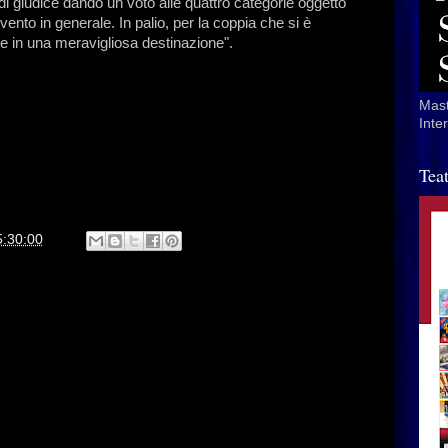
 di giudice dando un voto alle quattro categorie oggetto
vento in generale. In palio, per la coppia che si è
ele in una meravigliosa destinazione".
Mast
Inte
Tea
5:30:00