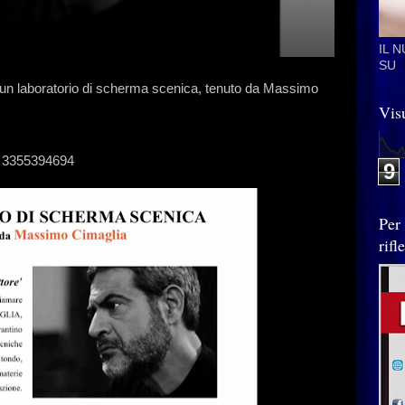
IL 
SU
 un laboratorio di scherma scenica, tenuto da Massimo
Visu
e 3355394694
9
Per
rif