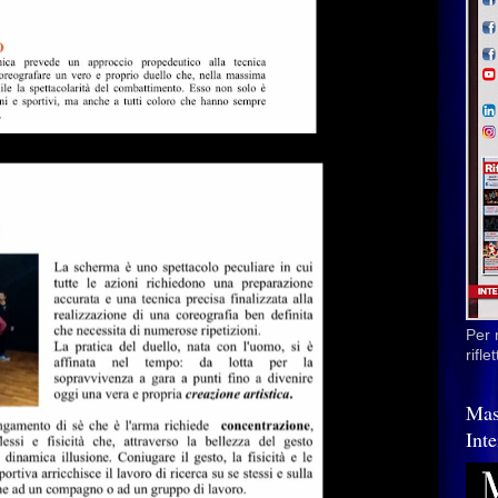
Per 
rifl
Mas
Inte