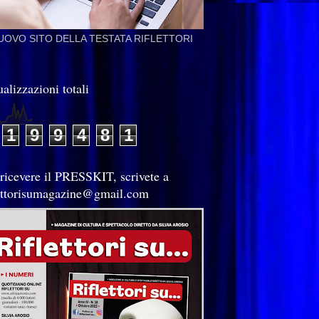
NUOVO SITO DELLA TESTATA RIFLETTORI
alizzazioni totali
1
9
9
4
8
1
 ricevere il PRESSKIT, scrivete a
lettorisumagazine@gmail.com