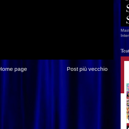
Mast
Inte
Tea
Home page
Post più vecchio