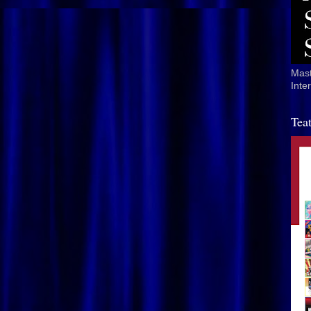
Mast
Inte
Tea