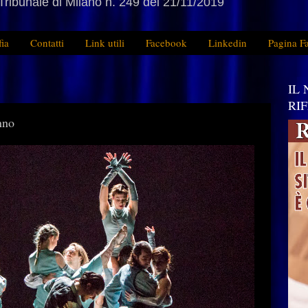
Tribunale di Milano n. 249 del 21/11/2019
fia
Contatti
Link utili
Facebook
Linkedin
Pagina F
IL
RI
nno