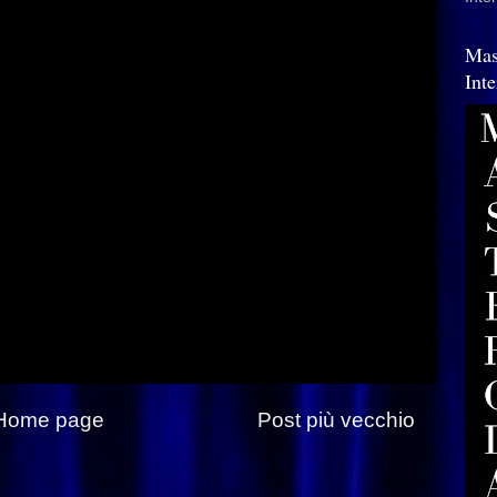
Mas
Int
Home page
Post più vecchio