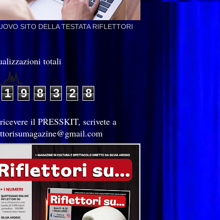
NUOVO SITO DELLA TESTATA RIFLETTORI
alizzazioni totali
1
9
8
3
2
8
 ricevere il PRESSKIT, scrivete a
lettorisumagazine@gmail.com