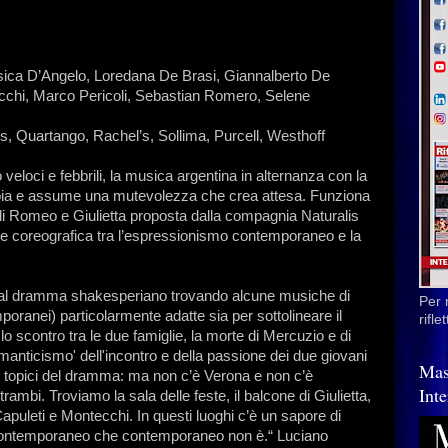
ssica D’Angelo, Loredana De Brasi, Giannalberto De
Mucchi, Marco Pericoli, Sebastian Romero, Selene
s, Quartango, Rachel’s, Sollima, Purcell, Westhoff
 veloci e febbrili, la musica argentina in alternanza con la
oia e assume una mutevolezza che crea attesa. Funziona
 di Romeo e Giulietta proposta dalla compagnia Naturalis
ne coreografica tra l’espressionismo contemporaneo e la
to al dramma shakesperiano trovando alcune musiche di
Per 
oranei) particolarmente adatte sia per sottolineare il
rifl
 scontro tra le due famiglie, la morte di Mercuzio e di
romanticismo' dell'incontro e della passione dei due giovani
Mas
i topici del dramma: ma non c’è Verona e non c’è
Inte
bi. Troviamo la sala delle feste, il balcone di Giulietta,
Capuleti e Montecchi. In questi luoghi c’è un sapore di
i contemporaneo che contemporaneo non è.“ Luciano