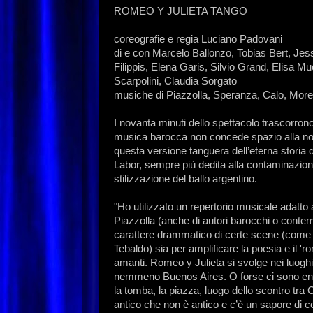
ROMEO Y JULIETA TANGO
coreografie e regia Luciano Padovani
di e con Marcelo Ballonzo, Tobias Bert, Je
Filippis, Elena Garis, Silvio Grand, Elisa 
Scarpolini, Claudia Sorgato
musiche di Piazzolla, Speranza, Calo, More
I novanta minuti dello spettacolo trascorrono
musica barocca non concede spazio alla n
questa versione tanguera dell’eterna storia
Labor, sempre più dedita alla contaminazio
stilizzazione del ballo argentino.
"Ho utilizzato un repertorio musicale adat
Piazzolla (anche di autori barocchi o contemp
carattere drammatico di certe scene (come lo
Tebaldo) sia per amplificare la poesia e il '
amanti. Romeo y Julieta si svolge nei luogh
nemmeno Buenos Aires. O forse ci sono entram
la tomba, la piazza, luogo dello scontro tra 
antico che non è antico e c’è un sapore d