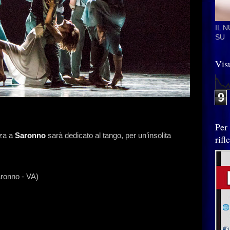
IL 
SU
Visu
9
Per
nza a
Saronno
sarà dedicato al tango, per un’insolita
rif
aronno - VA)