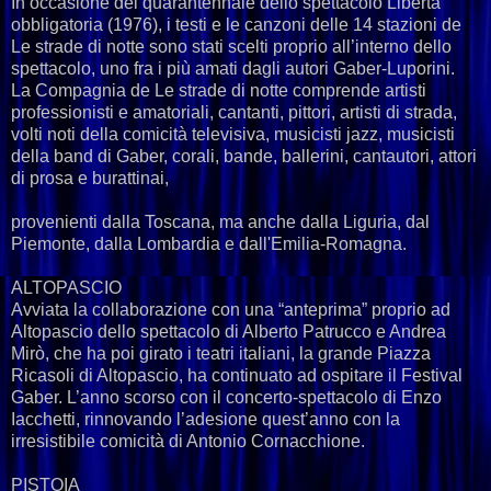
In occasione del quarantennale dello spettacolo Libertà
obbligatoria (1976), i testi e le canzoni delle 14 stazioni de
Le strade di notte sono stati scelti proprio all’interno dello
spettacolo, uno fra i più amati dagli autori Gaber-Luporini.
La Compagnia de Le strade di notte comprende artisti
professionisti e amatoriali, cantanti, pittori, artisti di strada,
volti noti della comicità televisiva, musicisti jazz, musicisti
della band di Gaber, corali, bande, ballerini, cantautori, attori
di prosa e burattinai,
provenienti dalla Toscana, ma anche dalla Liguria, dal
Piemonte, dalla Lombardia e dall'Emilia-Romagna.
ALTOPASCIO
Avviata la collaborazione con una “anteprima” proprio ad
Altopascio dello spettacolo di Alberto Patrucco e Andrea
Mirò, che ha poi girato i teatri italiani, la grande Piazza
Ricasoli di Altopascio, ha continuato ad ospitare il Festival
Gaber. L’anno scorso con il concerto-spettacolo di Enzo
Iacchetti, rinnovando l’adesione quest’anno con la
irresistibile comicità di Antonio Cornacchione.
PISTOIA