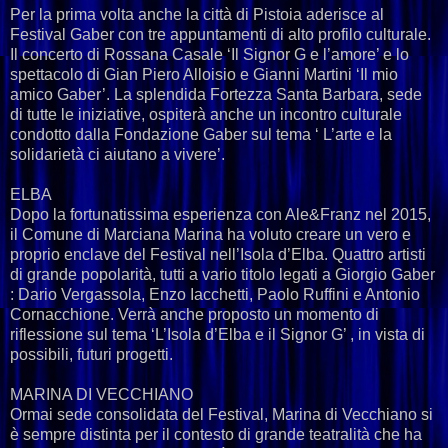
Per la prima volta anche la città di Pistoia aderisce al
Festival Gaber con tre appuntamenti di alto profilo culturale.
Il concerto di Rossana Casale ‘Il Signor G e l’amore’ e lo
spettacolo di Gian Piero Alloisio e Gianni Martini ‘Il mio
amico Gaber’. La splendida Fortezza Santa Barbara, sede
di tutte le iniziative, ospiterà anche un incontro culturale
condotto dalla Fondazione Gaber sul tema ‘ L’arte e la
solidarietà ci aiutano a vivere’.
ELBA
Dopo la fortunatissima esperienza con Ale&Franz nel 2015,
il Comune di Marciana Marina ha voluto creare un vero e
proprio enclave del Festival nell’Isola d’Elba. Quattro artisti
di grande popolarità, tutti a vario titolo legati a Giorgio Gaber
: Dario Vergassola, Enzo Iacchetti, Paolo Ruffini e Antonio
Cornacchione. Verrà anche proposto un momento di
riflessione sul tema ‘L’Isola d’Elba e il Signor G’ , in vista di
possibili, futuri progetti.
MARINA DI VECCHIANO
Ormai sede consolidata del Festival, Marina di Vecchiano si
è sempre distinta per il contesto di grande teatralità che ha