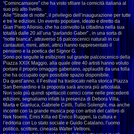
“Comincamaiore” che ha visto sfilare la comicità italiana al
suo più alto livello.
Alle “Strade di notte”, il privilegio dell’inaugurazione per tutte
e tre le edizioni. Un evento popolare, ideato e diretto da
Gian Piero Alloisio, che ha coinvolto la cittadina nella sua
totalità dalle 20 all’una “parlando Gaber” , in una sorta di
“notte bianca”, attraverso 16 palcoscenici naturali in cui
cantautori, mimi, attori, attrici hanno rappresentato il
pensiero e la poetica del Signor G.
Sono poi seguite le esibizioni sul grande palcoscenico della
Piazza XXIX Maggio, alla quale oltre 40 artisti hanno voluto
portare il proprio omaggio gaberiano, applauditi da una folla
che ha occupato ogni possibile spazio disponibile.
Da quest’anno, il Festival ha traslocato nella storica Piazza
San Bernardino e la proposta sarà ancora più articolata.
Non solo più quindi spettacoli comici come nelle precedenti
edizioni, segnaliamo infatti la presenza di Debora Villa,
Marta e Gianluca, Gabriele Cirilli, Tullio Solenghi, ma anche
incontri con la grande musica pop con artisti del calibro di
Nek Noemi, Emis Killa ed Enrico Ruggeri, la cultura e
l’editoria con Lo stato sociale e Guido Catalano, l’uomo
politico, scrittore, cineasta Walter Veltroni.