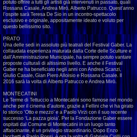
potuto offrire a tutti gli artisti già intervenuti in passato, quali
Rossana Casale, Andrea Mirò, Alberto Patrucco. Quest’anno
l’ospite sarà Teresa De Sio in un incontro-spettacolo
esclusivo e originale, appositamente ideato e voluto per
questo bellissimo sito.
PRATO
Una delle sedi in assoluto più teatrali del Festival Gaber. La
collaudata esperienza maturata dalla Corte delle Sculture e
dall’Amministrazione Municipale, ha sempre potuto vantare
proposte culturali di altissimo livello. E anche il Festival
Gaber ne ha beneficiato negli anni con Andrea Scanzi,
Giulio Casale, Gian Piero Alloisio e Rossana Casale. Il
2016 sarà la volta di Alberto Patrucco e Andrea Mirò.
MONTECATINI
Le Terme di Tettuccio a Montecatini sono famose nel mondo
anche per il cinema d’autore, grazie a Fellini che vi ha girato
lo storico ‘Otto e mezzo’ e a Paolo Virzi con il suo recente
successo ‘La pazza gioia’. Per la Fondazione Gaber essere
ospitati dal Comune di Montecatini in un luogo tanto
affascinante, è un privilegio straordinario. Dopo Enzo
Iacchetti e Paolo Rossi, è ora la volta di Gabriele Cirilli con