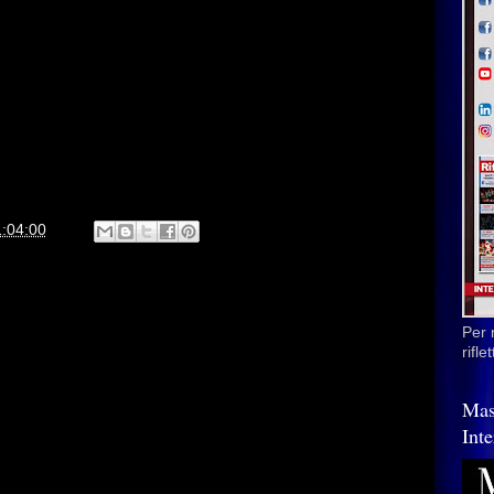
1:04:00
Per 
rifl
Mas
Inte