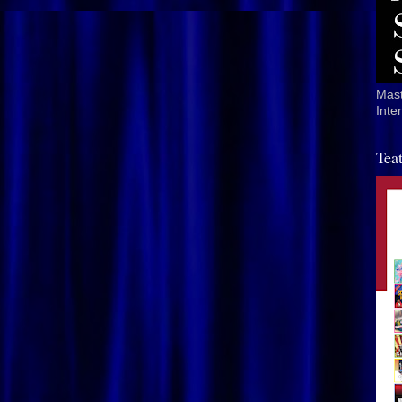
Mast
Inte
Tea