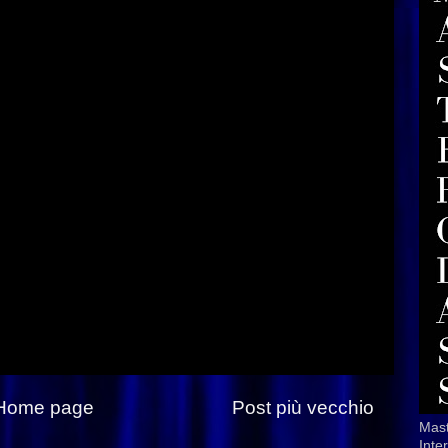
Home page
Post più vecchio
Mast
Inte