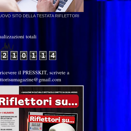
NUOVO SITO DELLA TESTATA RIFLETTORI
alizzazioni totali
2
1
0
1
1
4
 ricevere il PRESSKIT, scrivete a
lettorisumagazine@gmail.com