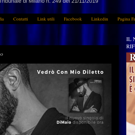
Tribunale di Milano n. 249 del 21/11/2019
fia
Contatti
Link utili
Facebook
Linkedin
Pagina F
IL
RI
eo