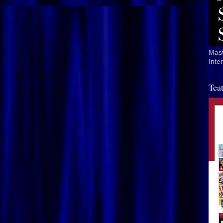
Mast
Inte
Tea