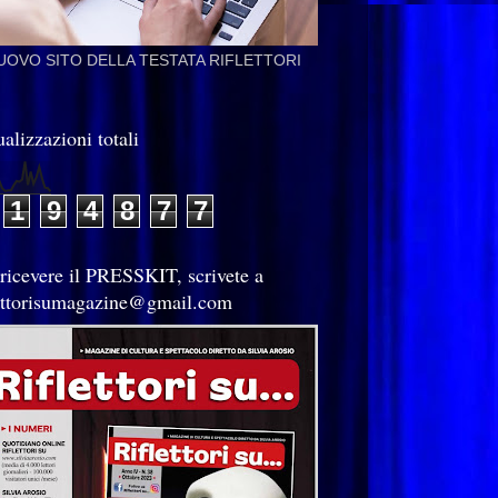
NUOVO SITO DELLA TESTATA RIFLETTORI
alizzazioni totali
1
9
4
8
7
7
 ricevere il PRESSKIT, scrivete a
lettorisumagazine@gmail.com