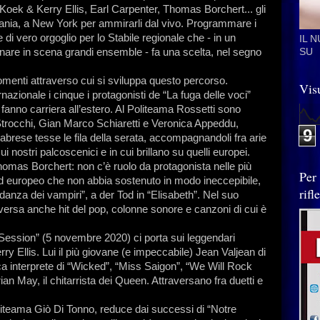
l Koek & Kerry Ellis, Earl Carpenter, Thomas Borchert... gli
ania, a New York per ammirarli dal vivo. Programmare i
 di vero orgoglio per lo Stabile regionale che - in un
IL 
nare in scena grandi ensemble - fa una scelta, nel segno
SU
omenti attraverso cui si sviluppa questo percorso.
Visu
ernazionale i cinque i protagonisti de “La fuga delle voci”
che fanno carriera all’estero. Al Politeama Rossetti sono
po Strocchi, Gian Marco Schiaretti e Veronica Appeddu,
9
abrese tesse le fila della serata, accompagnandoli fra arie
i nostri palcoscenici e in cui brillano su quelli europei.
homas Borchert: non c’è ruolo da protagonista nelle più
Per
d europeo che non abbia sostenuto in modo ineccepibile,
rif
anza dei vampiri”, a der Tod in “Elisabeth”. Nel suo
versa anche hit del pop, colonne sonore e canzoni di cui è
Session” (5 novembre 2020) ci porta sui leggendari
y Ellis. Lui il più giovane (e impeccabile) Jean Valjean di
a interprete di “Wicked”, “Miss Saigon”, “We Will Rock
an May, il chitarrista dei Queen. Attraversano fra duetti e
liteama Giò Di Tonno, reduce dai successi di “Notre