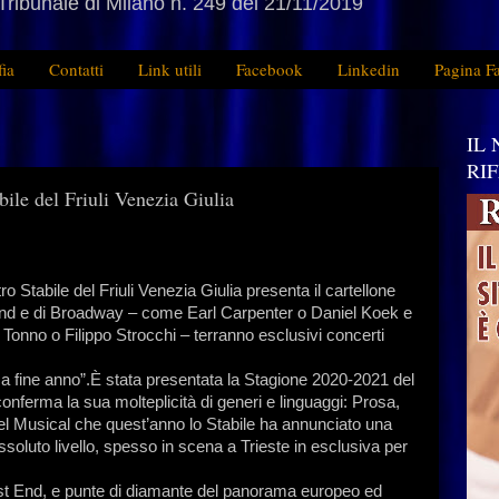
Tribunale di Milano n. 249 del 21/11/2019
fia
Contatti
Link utili
Facebook
Linkedin
Pagina F
IL
RI
e del Friuli Venezia Giulia
o Stabile del Friuli Venezia Giulia presenta il cartellone
 End e di Broadway – come Earl Carpenter o Daniel Koek e
 Tonno o Filippo Strocchi – terranno esclusivi concerti
a fine anno”.È stata presentata la Stagione 2020-2021 del
conferma la sua molteplicità di generi e linguaggi: Prosa,
del Musical che quest’anno lo Stabile ha annunciato una
soluto livello, spesso in scena a Trieste in esclusiva per
st End, e punte di diamante del panorama europeo ed