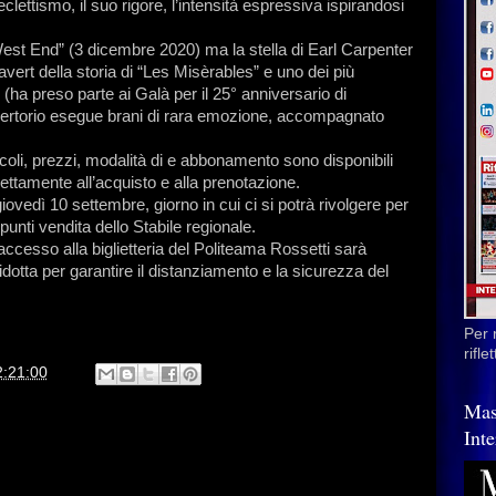
lettismo, il suo rigore, l’intensità espressiva ispirandosi
West End” (3 dicembre 2020) ma la stella di Earl Carpenter
vert della storia di “Les Misèrables” e uno dei più
 (ha preso parte ai Galà per il 25° anniversario di
epertorio esegue brani di rara emozione, accompagnato
acoli, prezzi, modalità di e abbonamento sono disponibili
irettamente all’acquisto e alla prenotazione.
edì 10 settembre, giorno in cui ci si potrà rivolgere per
 punti vendita dello Stabile regionale.
ccesso alla biglietteria del Politeama Rossetti sarà
idotta per garantire il distanziamento e la sicurezza del
Per 
rifl
2:21:00
Mas
Inte