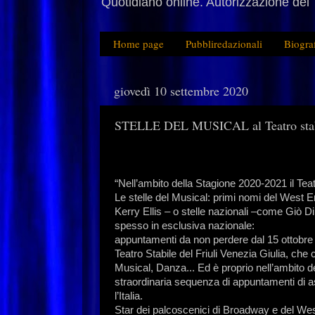
Quotidiano online. Autorizzazione del 
Home page
Pubbliredazionali
Biogra
giovedì 10 settembre 2020
STELLE DEL MUSICAL al Teatro stabil
“Nell’ambito della Stagione 2020-2021 il Teatr
Le stelle del Musical: primi nomi del West
Kerry Ellis – o stelle nazionali –come Giò Di
spesso in esclusiva nazionale:
appuntamenti da non perdere dal 15 ottobre 
Teatro Stabile del Friuli Venezia Giulia, che 
Musical, Danza... Ed è proprio nell’ambito 
straordinaria sequenza di appuntamenti di as
l’Italia.
Star dei palcoscenici di Broadway e del We