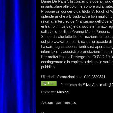
Dame De Paris”. In concerto sfodera il suo ec
in particolare alle colonne sonore più amate.
Propone un concerto dal titolo “A Touch of 
splende anche a Broadway: è fra i migliori Ja
rinomati interpreti del “Fantasma dell’Opera”
entrambi i musical) e dal suo sterminato r
dalla violoncellista Yvonne Marie Parsons.
Si ricorda che tutte le informazioni su spett
sul sito www.ilrossetti.it, da cui si accede d
La campagna abbonamenti sarà aperta da giov
informazioni, acquisti e prenotazioni in tutti i
Per motivi legati all’emergenza COVID-19 l’a
contingentato e la capienza delle sale sarà r
pubblico.
Ulteriori informazioni al tel 040-3593511.
Pubblicato da
Silvia Arosio
alle
1
Etichette:
Musical
Nessun commento: