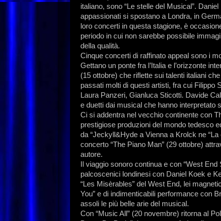
italiano, sono “Le stelle del Musical”. Danie
appassionati si spostano a Londra, in Germ
loro concerti in questa stagione, è occasione
periodo in cui non sarebbe possibile immagi
della qualità.
Cinque concerti di raffinato appeal sono i m
Gettano un ponte fra l’Italia e l’orizzonte int
(15 ottobre) che riflette sui talenti italiani 
passati molti di questi artisti, fra cui Filip
Laura Panzeri, Gianluca Sticotti. Davide Cal
e duetti dai musical che hanno interpretato su
Ci si addentra nel vecchio continente con T
prestigiose produzioni del mondo tedesco e
da “Jeckyll&Hyde a Vienna a Krolck ne “La d
concerto “The Piano Man” (29 ottobre) attra
autore.
Il viaggio sonoro continua e con “West End 
palcoscenici londinesi con Daniel Koek e Kerr
“Les Misèrables” del West End, lei magnetic
You” e di indimenticabili performance con Bri
assoli le più belle arie del musical.
Con “Music All” (20 novembre) ritorna al Po