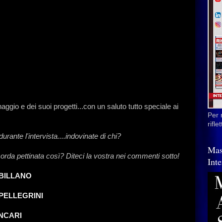
ggio e dei suoi progetti...con un saluto tutto speciale ai
Per 
rifl
rante l'intervista....indovinate di chi?
Mas
corda pettinata così? Diteci la vostra nei commenti sotto!
Inte
IBILLANO
 PELLEGRINI
ONCARI