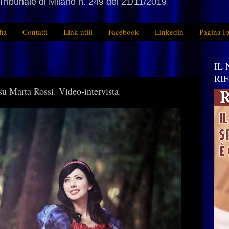
Tribunale di Milano n. 249 del 21/11/2019
fia
Contatti
Link utili
Facebook
Linkedin
Pagina F
IL
RI
su Marta Rossi. Video-intervista.