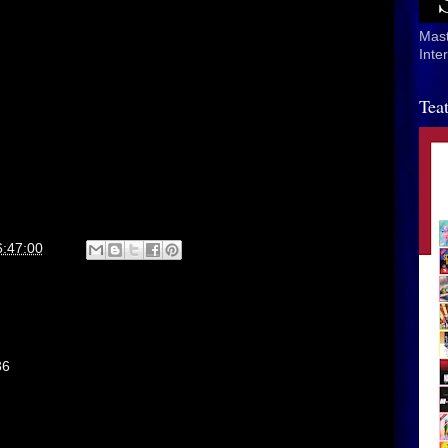
Mast
Inte
Tea
6:47:00
36