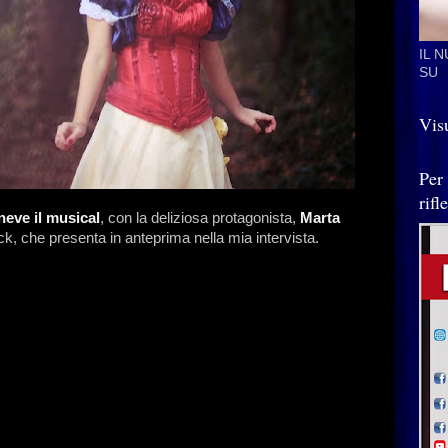
IL 
SU
Visu
Per
rif
eve il musical
, con la deliziosa protagonista,
Marta
ck, che presenta in anteprima nella mia intervista.