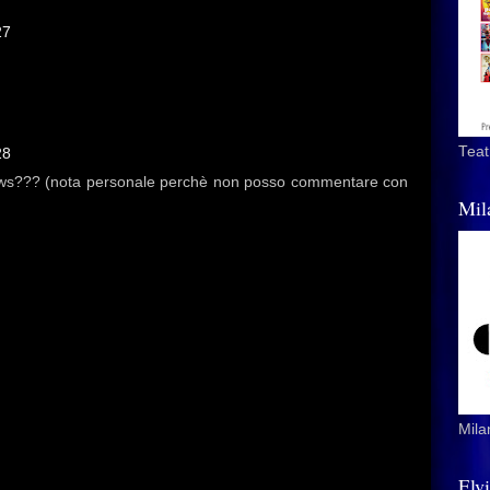
27
Teat
28
i news??? (nota personale perchè non posso commentare con
Mil
Mila
Elv