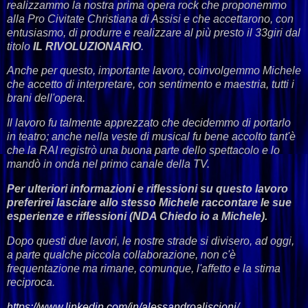
realizzammo la nostra prima opera rock che proponemmo
alla Pro Civitate Christiana di Assisi e che accettarono, con
entusiasmo, di produrre e realizzare al più presto il 33giri dal
titolo
IL RIVOLUZIONARIO
.
Anche per questo, importante lavoro, coinvolgemmo Michele
che accetto di interpretare, con sentimento e maestria, tutti i
brani dell'opera.
Il lavoro fu talmente apprezzato che decidemmo di portarlo
in teatro; anche nella veste di musical fu bene accolto tant'è
che la RAI registrò una buona parte dello spettacolo e lo
mandò in onda nel primo canale della TV.
Per ulteriori informazioni e riflessioni su questo lavoro
preferirei lasciare allo stesso Michele raccontare le sue
esperienze e riflessioni (NDA Chiedo io a Michele).
Dopo questi due lavori, le nostre strade si divisero, ad oggi,
a parte qualche piccola collaborazione, non c'è
frequentazione ma rimane, comunque, l'affetto e la stima
reciproca.
https://www.linkedin.com/in/alessandroaliscioni
/