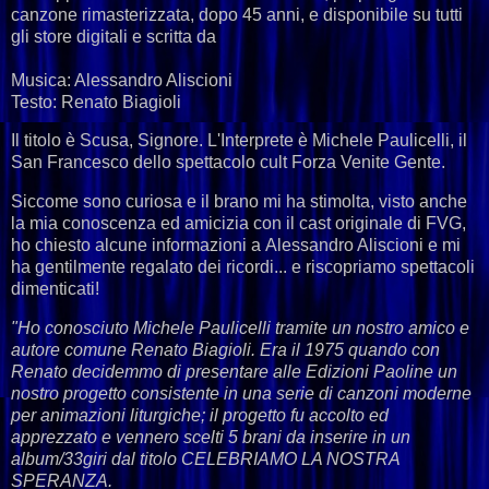
canzone rimasterizzata, dopo 45 anni, e disponibile su tutti
gli store digitali e scritta da
Musica: Alessandro Aliscioni
Testo: Renato Biagioli
Il titolo è Scusa, Signore. L'Interprete è Michele Paulicelli, il
San Francesco dello spettacolo cult Forza Venite Gente.
Siccome sono curiosa e il brano mi ha stimolta, visto anche
la mia conoscenza ed amicizia con il cast originale di FVG,
ho chiesto alcune informazioni a
Alessandro Aliscioni e mi
ha gentilmente regalato dei ricordi... e riscopriamo spettacoli
dimenticati!
"H
o conosciuto Michele Paulicelli tramite un nostro amico e
autore comune Renato Biagioli. Era il 1975 quando con
Renato decidemmo di presentare alle Edizioni Paoline un
nostro progetto consistente in una serie di canzoni moderne
per animazioni liturgiche; il progetto fu accolto ed
apprezzato e vennero scelti 5 brani da inserire in un
album/33giri dal titolo CELEBRIAMO LA NOSTRA
SPERANZA.