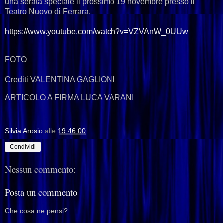
una serata speciale il prossimo 19 novembre presso il
Teatro Nuovo di Ferrara.
https://www.
youtube.com/watch?v=VZVAnW_
0UUw
FOTO
Crediti VALENTINA GAGLIONI
ARTICOLO A FIRMA LUCA VARANI
Silvia Arosio
alle
19:46:00
Condividi
Nessun commento:
Posta un commento
Che cosa ne pensi?