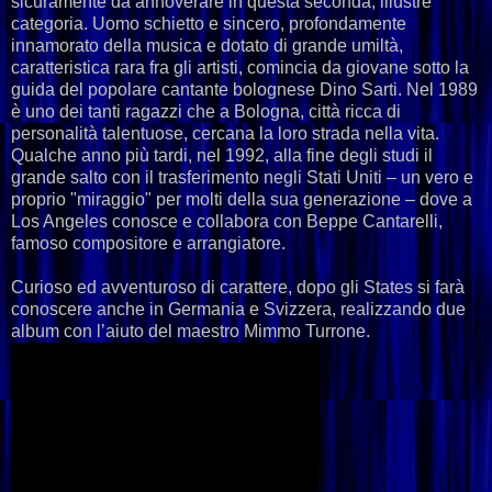
sicuramente da annoverare in questa seconda, illustre
categoria. Uomo schietto e sincero, profondamente
innamorato della musica e dotato di grande umiltà,
caratteristica rara fra gli artisti, comincia da giovane sotto la
guida del popolare cantante bolognese Dino Sarti. Nel 1989
è uno dei tanti ragazzi che a Bologna, città ricca di
personalità talentuose, cercana la loro strada nella vita.
Qualche anno più tardi, nel 1992, alla fine degli studi il
grande salto con il trasferimento negli Stati Uniti – un vero e
proprio "miraggio" per molti della sua generazione – dove a
Los Angeles conosce e collabora con Beppe Cantarelli,
famoso compositore e arrangiatore.
Curioso ed avventuroso di carattere, dopo gli States si farà
conoscere anche in Germania e Svizzera, realizzando due
album con l’aiuto del maestro Mimmo Turrone.