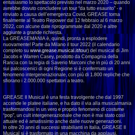
entusiasmo lo spettacolo previsto nel marzo 2020 – quando
avrebbe dovuto concludere un tour “da tutto esaurito” - e
rinviato a causa dell’emergenza Covid, GREASE torna
finalmente al Teatro Repower dal 12 febbraio al 6 marzo
2022, con alcune date riprogrammate dal 2020 e altre
aggiunte a grande richiesta.
La GREASEMANIA è, quindi, pronta a esplodere
nuovamente! Parte da Milano il tour 2022 (il calendario
completo su
www.grease.musical.it/tou
r) del musical di Jim
Jacobs e Warren Casey, prodotto da Compagnia della
Rancia con la regia di Saverio Marconi che in più di 20 anni
sui palcoscenici di ogni Regione si è confermato un
fenomeno intergenerazionale, con più di 1.800 repliche che
sfiorano i 2.000.000 spettatori a teatro.
GREASE Il Musical è una festa travolgente che dal 1997
accende le platee italiane, e ha dato il via alla musicalmania
trasformandosi in un vero e proprio fenomeno di costume
“pop”, un cult intergenerazionale che non è mai stato così
attuale ed è amatissimo anche dalle nuove generazioni.
In oltre 20 anni di successi strabilianti in Italia, GREASE Il
Musical si è trasformato in una macchina da applausi,