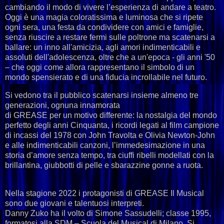
cambiando il modo di vivere l’esperienza di andare a teatro.
Oggi è una magia coloratissima e luminosa che si ripete
ogni sera, una festa da condividere con amici e famiglie,
senza riuscire a restare fermi sulle poltrone ma scatenarsi a
ballare: un inno all'amicizia, agli amori indimenticabili e
assoluti dell'adolescenza, oltre che a un'epoca - gli anni '50
– che oggi come allora rappresentano il simbolo di un
mondo spensierato e di una fiducia incrollabile nel futuro.
Si vedono tra il pubblico scatenarsi insieme almeno tre
generazioni, ognuna innamorata
di GREASE per un motivo differente: la nostalgia del mondo
perfetto degli anni Cinquanta, i ricordi legati al film campione
di incassi del 1978 con John Travolta e Olivia Newton-John
e alle indimenticabili canzoni, l’immedesimazione in una
storia d’amore senza tempo, tra ciuffi ribelli modellati con la
brillantina, giubbotti di pelle e sbarazzine gonne a ruota.
Nella stagione 2022 i protagonisti di GREASE Il Musical
sono due giovani e talentuosi interpreti.
Danny Zuko ha il volto di Simone Sassudelli; classe 1995,
formatosi alla SDM – Scuola del Musical di Milano. Si