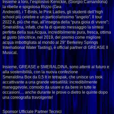
Insieme a loro, l’esplosivo Kenickie, (Giorgio Camandona)
la ribelle e spigolosa Rizzo (Gea
Andreotti), i T-Birds, le Pink Ladies, gli studenti dell’high
school più celebre e un particolarissimo “angelo”. Il tour
2022 è, più che mai, all’insegna della “pura gioia di vivere”:
Smeraldina, infatti, che fa di questo messaggio la sintesi
perfetta della sua Acqua, incredibilmente pura, fresca, ottima
al gusto (vincitrice, nel 2019, del premio come migliore
acqua imbottigliata al mondo al 29° Berkeley Springs
International Water Tasting), è official partner di GREASE Il
Musical.
Insieme, GREASE e SMERALDINA, sono attenti al futuro e
alla sostenibilità, con la nuova confezione
Smeraldina Box da 0,5 lt in tetrapak, che unisce un look
accattivante a una grande versatilità: incredibilmente
maneggevole, comodo da usare e da bere in tutte le
occasioni… anche durante le prove o dietro le quinte dopo
una coreografia travolgente!
Sponsor Ufficiale Partner Tecnici