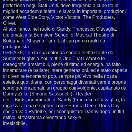
perfeziona negli Stati Uniti, dove frequenta alcune tra le
migliori accademie teatrali e lavora in importanti produzioni
come West Side Story, Victor Victoria, The Producers,
Oliver.
Al suo fianco, nel ruolo di Sandy, Francesca Ciavaglia,
diplomata alla Bernstein School of Musical Theatre di
Bologna di Shawna Farrell, al suo primo ruolo da
protagonista.
GREASE, con la sua colonna sonora elettrizzante da
Summer Nights a You're the One That I Want e le
coreografie irresistibili, piene di ritmo ed energia, ha fatto
innamorare (e ballare) intere generazioni, ed è stato capace
di divenire fenomeno pop, sempre più vivo nella nostra
estetica quotidiana, con personaggi diventati vere e proprie
icone generazionali: un gruppo coinvolgente, capitanato da
Danny Zuko (Simone Sassudelli), il leader
dei T-Birds, innamorato di Sandy (Francesca Ciavaglia), la
ragazza acqua e sapone come Sandra Dee e Doris Day,
che arriva a Rydell e, per riconquistare Danny dopo un flirt
estivo, si trasforma diventando sexy e
irresistibile.