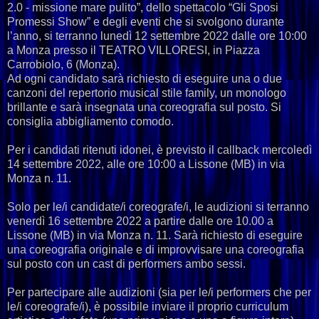
2.0 - missione mare pulito”, dello spettacolo “Gli Sposi
Promessi Show” e degli eventi che si svolgono durante
l’anno, si terranno lunedì 12 settembre 2022 dalle ore 10:00
a Monza presso il TEATRO VILLORESI, in Piazza
Carrobiolo, 6 (Monza).
Ad ogni candidato sarà richiesto di eseguire una o due
canzoni del repertorio musical stile family, un monologo
brillante e sarà insegnata una coreografia sul posto. Si
consiglia abbigliamento comodo.
Per i candidati ritenuti idonei, è previsto il callback mercoledì
14 settembre 2022, alle ore 10:00 a Lissone (MB) in via
Monza n. 11.
Solo per le/i candidate/i coreografe/i, le audizioni si terranno
venerdì 16 settembre 2022 a partire dalle ore 10.00 a
Lissone (MB) in via Monza n. 11. Sarà richiesto di eseguire
una coreografia originale e di improvvisare una coreografia
sul posto con un cast di performers ambo sessi.
Per partecipare alle audizioni (sia per le/i performers che per
le/i coreografe/i), è possibile inviare il proprio curriculum