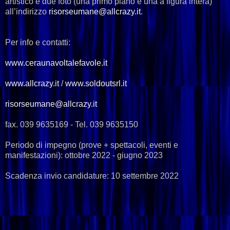
artistico e due foto (una primo piano e una a figura intera)
all’indirizzo
risorseumane@allcrazy.it
.
Per info e contatti:
www.ceraunavoltalefavole.it
www.allcrazy.it
/
www.soldoutsrl.it
risorseumane@allcrazy.it
fax. 039 9635169 - Tel. 039 9635150
Periodo di impegno (prove + spettacoli, eventi e
manifestazioni): ottobre 2022 - giugno 2023
Scadenza invio candidature: 10 settembre 2022