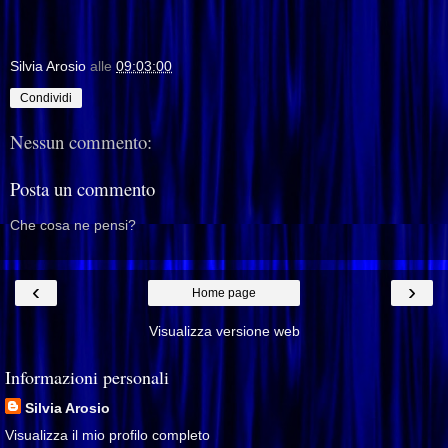
Silvia Arosio
alle
09:03:00
Condividi
Nessun commento:
Posta un commento
Che cosa ne pensi?
‹
›
Home page
Visualizza versione web
Informazioni personali
Silvia Arosio
Visualizza il mio profilo completo