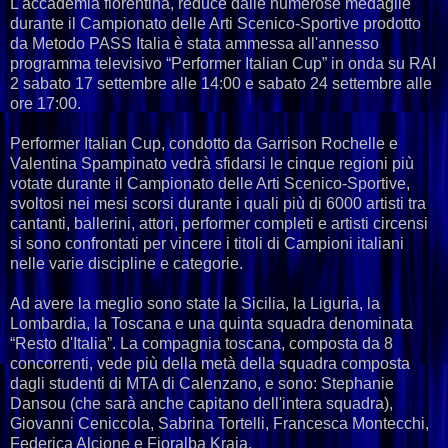
L'accademia fiorentina, reduce dalle numerose medaglie
durante il Campionato delle Arti Scenico-Sportive prodotto
da Metodo PASS Italia è stata ammessa all'annesso
programma televisivo “Performer Italian Cup” in onda su RAI
2 sabato 17 settembre alle 14:00 e sabato 24 settembre alle
ore 17:00.
Performer Italian Cup, condotto da Garrison Rochelle e
Valentina Spampinato vedrà sfidarsi le cinque regioni più
votate durante il Campionato delle Arti Scenico-Sportive,
svoltosi nei mesi scorsi durante i quali più di 6000 artisti tra
cantanti, ballerini, attori, performer completi e artisti circensi
si sono confrontati per vincere i titoli di Campioni italiani
nelle varie discipline e categorie.
Ad avere la meglio sono state la Sicilia, la Liguria, la
Lombardia, la Toscana e una quinta squadra denominata
“Resto d'Italia”. La compagnia toscana, composta da 8
concorrenti, vede più della metà della squadra composta
dagli studenti di MTA di Calenzano, e sono: Stephanie
Dansou (che sarà anche capitano dell'intera squadra),
Giovanni Ceniccola, Sabrina Tortelli, Francesca Montecchi,
Federica Alcione e Fjoralba Kraja.