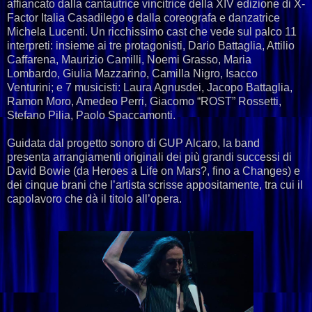
affiancato dalla cantautrice vincitrice della XIV edizione di X-
Factor Italia Casadilego e dalla coreografa e danzatrice
Michela Lucenti. Un ricchissimo cast che vede sul palco 11
interpreti: insieme ai tre protagonisti, Dario Battaglia, Attilio
Caffarena, Maurizio Camilli, Noemi Grasso, Maria
Lombardo, Giulia Mazzarino, Camilla Nigro, Isacco
Venturini; e 7 musicisti: Laura Agnusdei, Jacopo Battaglia,
Ramon Moro, Amedeo Perri, Giacomo “ROST” Rossetti,
Stefano Pilia, Paolo Spaccamonti.
Guidata dal progetto sonoro di GUP Alcaro, la band
presenta arrangiamenti originali dei più grandi successi di
David Bowie (da Heroes a Life on Mars?, fino a Changes) e
dei cinque brani che l’artista scrisse appositamente, tra cui il
capolavoro che dà il titolo all’opera.