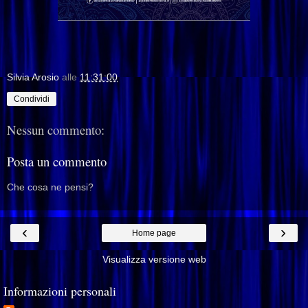
Silvia Arosio
alle
11:31:00
Condividi
Nessun commento:
Posta un commento
Che cosa ne pensi?
‹
›
Home page
Visualizza versione web
Informazioni personali