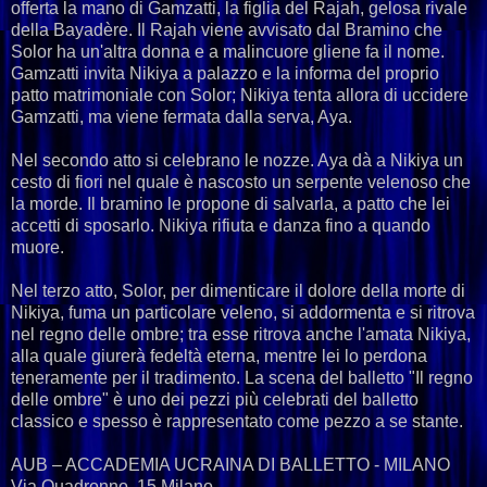
offerta la mano di Gamzatti, la figlia del Rajah, gelosa rivale
della Bayadère. Il Rajah viene avvisato dal Bramino che
Solor ha un'altra donna e a malincuore gliene fa il nome.
Gamzatti invita Nikiya a palazzo e la informa del proprio
patto matrimoniale con Solor; Nikiya tenta allora di uccidere
Gamzatti, ma viene fermata dalla serva, Aya.
Nel secondo atto si celebrano le nozze. Aya dà a Nikiya un
cesto di fiori nel quale è nascosto un serpente velenoso che
la morde. Il bramino le propone di salvarla, a patto che lei
accetti di sposarlo. Nikiya rifiuta e danza fino a quando
muore.
Nel terzo atto, Solor, per dimenticare il dolore della morte di
Nikiya, fuma un particolare veleno, si addormenta e si ritrova
nel regno delle ombre; tra esse ritrova anche l'amata Nikiya,
alla quale giurerà fedeltà eterna, mentre lei lo perdona
teneramente per il tradimento. La scena del balletto "Il regno
delle ombre" è uno dei pezzi più celebrati del balletto
classico e spesso è rappresentato come pezzo a se stante.
AUB – ACCADEMIA UCRAINA DI BALLETTO - MILANO
Via Quadronno, 15 Milano