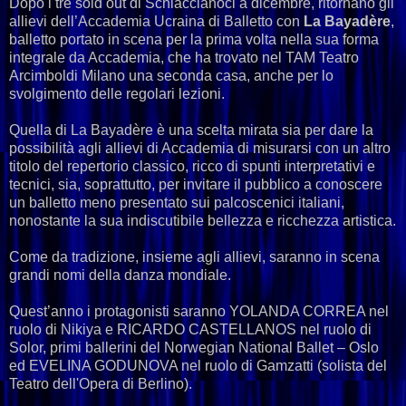
Dopo i tre sold out di Schiaccianoci a dicembre, ritornano gli
allievi dell’Accademia Ucraina di Balletto con
La Bayadère
,
balletto portato in scena per la prima volta nella sua forma
integrale da Accademia, che ha trovato nel TAM Teatro
Arcimboldi Milano una seconda casa, anche per lo
svolgimento delle regolari lezioni.
Quella di La Bayadère è una scelta mirata sia per dare la
possibilità agli allievi di Accademia di misurarsi con un altro
titolo del repertorio classico, ricco di spunti interpretativi e
tecnici, sia, soprattutto, per invitare il pubblico a conoscere
un balletto meno presentato sui palcoscenici italiani,
nonostante la sua indiscutibile bellezza e ricchezza artistica.
Come da tradizione, insieme agli allievi, saranno in scena
grandi nomi della danza mondiale.
Quest’anno i protagonisti saranno YOLANDA CORREA nel
ruolo di Nikiya e RICARDO CASTELLANOS nel ruolo di
Solor, primi ballerini del Norwegian National Ballet – Oslo
ed EVELINA GODUNOVA nel ruolo di Gamzatti (solista del
Teatro dell'Opera di Berlino).