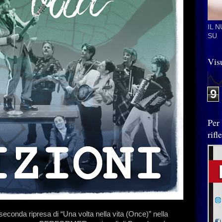
IL 
SU
Visu
9
Per
rif
econda ripresa di “Una volta nella vita (Once)” nella