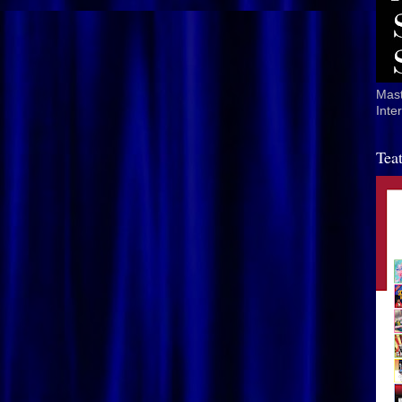
Mast
Inte
Tea