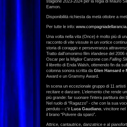
stagione 2023-2024 per la regia di Mauro 
Eamon.
Disponibilità richiesta da metà ottobre a m
Per tutte le info:
www.compagniadellarancia.i
Una volta nella vita (Once) è molto più di u
racconto di vite vissute in un vortice contin
storia di coraggio e perseveranza attraverso
Tratto dall’omonimo film irlandese del 2006 s
Oscar per la Miglior Canzone con
Falling S
il libretto di Enda Walsh, ottenendo fin da s
colonna sonora scritta da
Glen Hansard e 
Award e un Grammy Award.
In scena un eccezionale gruppo di 11 artisti
recitare e danzare. L’elemento che rende u
più grande: far suonare l’intera partitura dei 
Nel ruolo di “Ragazzo” - che con la sua voce
perduto – c’è
Luca Gaudiano
, vincitore ne
il brano “Polvere da sparo”.
Attrice, cantautrice, danzatrice e al pianofor