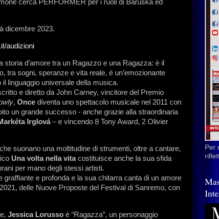
Simone cerca PERFORMER per i ruoli di Baruska ed
età dicembre 2023.
t/
audizioni
na storia d’amore tra un Ragazzo e una Ragazza: è il
uo, tra sogni, speranze e vita reale, è un’emozionante
 il linguaggio universale della musica.
critto e diretto da John Carney, vincitore del Premio
lowly
,
Once
diventa uno spettacolo musicale nel 2011 con
ubito un grande successo - anche grazie alla straordinaria
Markéta Irglová
– e vincendo 8 Tony Award, 2 Olivier
Per 
 che suonano una moltitudine di strumenti, oltre a cantare,
rifl
nico
Una volta nella vita
costituisce anche la sua sfida
brani per mano degli stessi artisti.
 graffiante e profonda e la sua chitarra canta di un amore
Mas
l 2021, delle Nuove Proposte del Festival di Sanremo, con
Inte
te,
Jessica Lorusso
è “Ragazza”, un personaggio