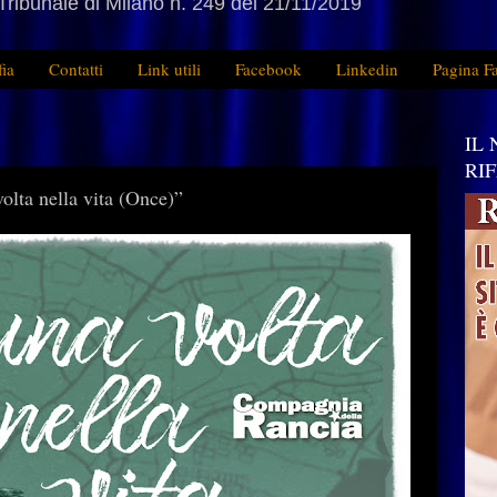
Tribunale di Milano n. 249 del 21/11/2019
fia
Contatti
Link utili
Facebook
Linkedin
Pagina F
IL
RI
a nella vita (Once)”