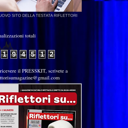
NUOVO SITO DELLA TESTATA RIFLETTORI
alizzazioni totali
1
9
4
5
1
2
 ricevere il PRESSKIT, scrivete a
lettorisumagazine@gmail.com