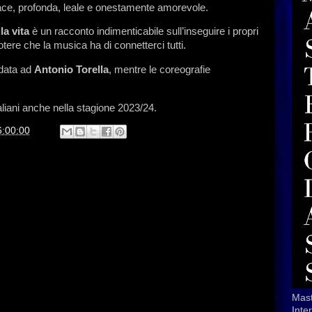
ace, profonda, leale e onestamente amorevole.
la vita
è un racconto indimenticabile sull’inseguire i propri
potere che la musica ha di connetterci tutti.
idata ad
Antonio Torella
, mentre le coreografie
sono di
italiani anche nella stagione 2023/24.
6:00:00
Mast
Inte