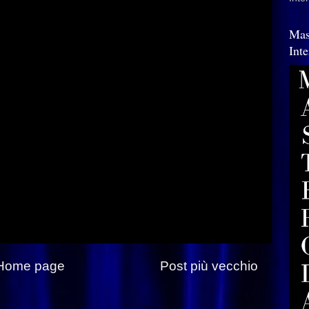
Mas
Int
Home page
Post più vecchio