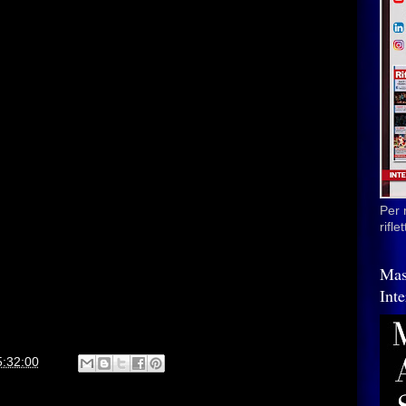
Per 
rifl
Mas
Inte
5:32:00