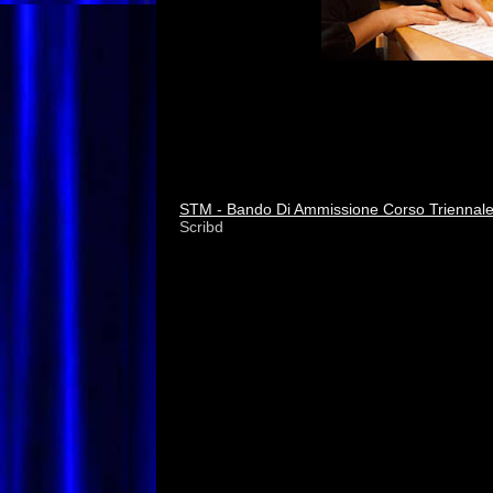
STM – Scuola del Teatro Musicale – Corso Tr
AFAM D.M. n. 421/2020) (scadenza 31/08/
STM - Bando Di Ammissione Corso Triennale
Scribd