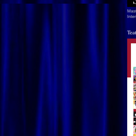
Mast
Inte
Tea