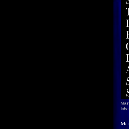
Mast
Inte
Mas