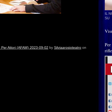
IL 
SU
iennale per Attori (Diploma Accademico di I Livello
Visu
2023)
Per
 Per Attori (AFAM) 2023-09-02
by
Silviaarosioteatro
on
rif