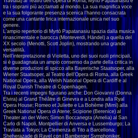
Traviata) al Teatro dell'Opera di Roma, Myrtò Papatanasiu è
tra i soprani più acclamati al mondo. La sua magnifica voce
e la sua folgorante presenza scenica l'hanno consacrata
come una cantante lirica internazionale unica nel suo
genere.
L'ampio repertorio di Myrtò Papatanasiu spazia dalla musica
rinascimentale e barocca (Monteverdi, Händel) a quella del
XX secolo (Menotti, Scott Joplin), mostrando una grande
versatilità.
Nell'interpretazione di Violetta, uno dei suoi ruoli principali,
si è guadagnata un ampio consenso da parte della critica in
diverse produzioni di spicco alla Bayerische Staatsoper, alla
Wiener Staatsoper, al Teatro dell'Opera di Roma, alla Greek
National Opera, alla Welsh National Opera di Cardiff e al
Royal Danish Theatre di Copenhagen.
Tra i recenti impegni figurano anche: Don Giovanni (Donna
Elvira) al Grand Théâtre di Ginevra e a Londra alla Ryal
Opera House; Romeo et Juliette e La Bohème (Mimì) alla
Greek National Opera di Atene; Scipione (Berenice) al
Theater an der Wien; Simon Boccanegra (Amelia) al San
Carlo di Napoli, Montpellier di Anversa e Lussemburgo; La
Traviata a Tokyo; La Clemenza di Tito a Barcellona;
Sheherazade di Ravel con i Bamberger Symphoniker.