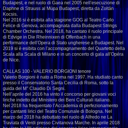
Budapest, e nel ruolo di Gaea nel 2005 nell'esecuzione di
Daphne di Strauss al Müpa Budapest, diretta da Zoltán
Kocsis.
Nel 2016 si è esibita alla stagione GOG al Teatro Carlo
Felice di Genova, accompagnata dalla Budapest Strings
Chamber Orchestra. Nel 2018, ha cantato il ruolo principale
di Edvige in Die Rheinnixen di Offenbach in una
performance dell'Opera di Stato ungherese a Budapest. Nel
2019 si è esibita con l'accompagnamento del Quartetto della
Scala alla Scala di Milano e in un concerto di gala all'Opéra
de Nice.
CALLAS 100 - VALERIO BORGIONI tenore
Valerio Borgioni è nato a Roma nel 1997. Ha studiato canto
presso il Conservatorio Santa Cecilia di Roma, sotto la
guida del M° Claudio Di Segni.
Nell’aprile del 2016 ha vinto il concorso per giovani voci
liriche indetto dal Ministero dei Beni Culturali italiano.
Nel 2018 ha frequentato l’Accademia di perfezionamento
per cantanti lirici del Teatro Comunale di Bologna. Nel
marzo del 2018 ha debuttato nel ruolo di Alfredo ne La
Traviata di Verdi presso Civitanova Marche. In aprile 2018