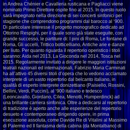
in Andrea Chénier e Cavalleria rusticana e Pagliacci viene
nominato Primo Direttore ospite fino al 2015. In questo ruolo
sarà impegnato nella direzione di sei concerti sinfonici per
stagione che comprendono programmi dal barocco al ‘900.
Di particolare interesse il progetto monografico dedicato ad
Ottorino Respighi, per il quale sono già state eseguite, con
grande successo, le partiture di: I pini di Roma, Le fontane di
Roma, Gli uccelli, Trittico botticelliano, Antiche arie e danze
per liuto. Per quanto riguarda il repertorio operistico i titoli
saranno: Aida nel 2013, La Gioconda nel 2014, Tosca nel
2015. Regolarmente invitato a dirigere le maggiori istituzioni
teatrali nazionali ed internazionali, Fabrizio Maria Carminati
ha all’attivo 45 diversi titoli d’opera che lo vedono acclamato
interprete di un vasto repertorio dal belcanto italiano, in
qualità di esperto interprete donizettiano (Paisiello, Rossini,
Bellini, Verdi, Puccini), al ‘900 italiano e tedesco
(Leoncavallo, Giordano, Cilea, Menotti, Humperdinck) ad
una brillante carriera sinfonica. Oltre a dedicarsi al repertorio
di tradizione è aperto anche alle esperienze del repertorio
desueto e contemporaneo dirigendo opere, in prima
esecuzione assoluta, come Davide Re di Vitalini al Massimo
di Palermo ed Il fantasma della cabina (da Montalbano) di