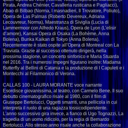
Pirata, Andrea Chénier, Cavalleria rusticana e Pagliacci),
Abao di Bilbao (Norma, I masnadieri, Il Trovatore, Poliuto),
Opera de Las Palmas (Roberto Devereux, Adriana
Lecouvreur, Norma), Maestranza di Siviglia (Lucia di
Lammermoor con Alfredo Kraus), Opera de Lyon (L’elisir
d’amore), Kansai Opera di Osaka (La Bohème, Anna
Bolena), Bunka Kaikan di Tokyo (Anna Bolena).
Recentemente è stato ospite all’Opera di Montreal con La
Traviata. Grazie al successo ottenuto dirigerà, nella
prossima stagione, un concerto sinfonico e Maria Stuarda
nel 2016. Tra i numerosi impegni figurano inoltre: Madama
Butterfly al Bellini di Catania e la produzione di I Capuleti e i
Montecchi al Filarmonico di Verona.
CALLAS 100 - LAURA MORANTE voce narrante
Esordisce giovanissima, al teatro, con Carmelo Bene. Il suo
debutto cinematografico risale al 1980, con il film di
Giuseppe Bertolucci, Oggetti smarriti, una pellicola in cui
interpreta il ruolo di una ragazza tossicodipendente.
L'anno successivo gira invece, a fianco di Ugo Tognazzi, La
tragedia di un uomo ridicolo, per la regia di Bernardo
Bertolucci. Allo stesso anno risale anche la collaborazione