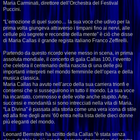
Maria Carminati, direttore dell’Orchestra del Festival
Puccini.
“L’emozione di quel suono… la sua voce che udivo per la
prima volta giungeva attraverso i timpani fino ai nervi, alle
cellule più segrete e recondite della mente” è ciò che disse
di Maria Callas il grande regista italiano Franco Zeffirelli.
Partendo da questo ricordo viene messo in scena, in prima
assoluta mondiale, il concerto di gala Callas 100, l’evento
che celebra il centenario della nascita di una delle più
importanti interpreti nel mondo femminile dell’opera e della
musica classica.
Maria Callas ha avuto nell’arco della sua carriera trionfi e
consensi che si susseguirono in tutto il mondo. La sua voce
ha incantato, commosso e delle volte anche stupito. Arte,
successi e mondanità si sono intrecciati nella vita di Maria.
“La Divina” è passata alla storia come una vera icona di stile
ed alla fine degli anni ’60 entra nella lista delle dieci donne
più eleganti del mondo.
Leonard Bernstein ha scritto della Callas “è stata senza