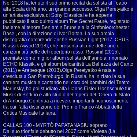
Nel 2018 ha tenuto il suo primo recital da solista al Teatro
alla Scala di Milano, un grande successo. Olga Peretyatko è
un’artista esclusiva di Sony Classical e ha appena
pubblicato il suo quinto album The Secret Fauré, registrato
insieme al tenore Benjamin Bruns e alla Sinfonieorchester
Basel, con la direzione di Ivor Bolton. La sua ampia
discografia comprende anche Russian Light (2017, OPUS
Klassik Award 2018), che presenta alcune delle arie e
canzoni più belle del repertorio russo; Rossini! (2015),
premiato come miglior album solista dell’anno al rinomato
ECHO Klassik, e gli album belcantisti La Bellezza del Canto
(2011) e Arabesque (2013).Olga Peretyatko è nata e
cresciuta a San Pietroburgo, in Russia, ha iniziato la sua
carriera musicale cantando nel coro dei bambini del Teatro
Mariinsky, ha poi studiato alla Hanns Eisler-Hochschule für
Musik di Berlino e allo studio dell’opera dell’Opera di Stato
di Amburgo.Continua a ricevere importanti riconoscimenti,
tra cui l’alta distinzione del Premio Franco Abbiati della
Critica Musicale Italiana.
CALLAS 100 - MYRTÒ PAPATANASIU soprano
Dal suo trionfale debutto nel 2007 come Violetta (La