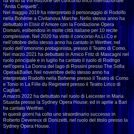
ha vinto la VIII edizione del concorso lirico internazionale
"Anita Cerquetti".
Nel maggio 2019 ha interpretato il personaggio di Rodolfo
nella Bohème a Civitanova Marche. Nello stesso anno ha
debuttato in Elisir d’Amore con la Fondazione Opera
Domani, esibendosi in molte città italiane per 10 recite
complessive. Nel 2020 ha vinto il concorso As.Li.Co e
nell’ottobre dello stesso anno ha cantato in Werther, nel
ruolo dell’omonimo protagonista, presso il Teatro di Como.
Nel marzo 2021 ha debuttato in Amico Fritz di Mascagni nel
ruolo principale e in luglio ha cantato il ruolo di Rodrigo
nell’opera La Donna del lago di Rossini presso The Sofia
Opera&Ballet. Nel novembre dello stesso anno ha
interpretato Rodolfo nella Boheme presso il Teatro di Como
e Tonio in La Fille du Regiment presso il Teatro Lirico di
Cagliari.
A marzo 2022 ha debuttato nel ruolo di Leicester in Maria
Stuarda presso la Sydney Opera House; ed in aprile a Bari
ha cantato Werther.
In questi giorni ha colto uno straordinario successo in
Roberto Devereux di Donizetti, nel ruolo del titolo presso la
Sydney Opera House.