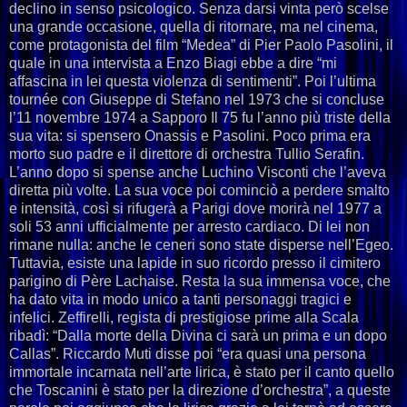
declino in senso psicologico. Senza darsi vinta però scelse
una grande occasione, quella di ritornare, ma nel cinema,
come protagonista del film “Medea” di Pier Paolo Pasolini, il
quale in una intervista a Enzo Biagi ebbe a dire “mi
affascina in lei questa violenza di sentimenti”. Poi l’ultima
tournée con Giuseppe di Stefano nel 1973 che si concluse
l’11 novembre 1974 a Sapporo Il 75 fu l’anno più triste della
sua vita: si spensero Onassis e Pasolini. Poco prima era
morto suo padre e il direttore di orchestra Tullio Serafin.
L’anno dopo si spense anche Luchino Visconti che l’aveva
diretta più volte. La sua voce poi cominciò a perdere smalto
e intensità, così si rifugerà a Parigi dove morirà nel 1977 a
soli 53 anni ufficialmente per arresto cardiaco. Di lei non
rimane nulla: anche le ceneri sono state disperse nell’Egeo.
Tuttavia, esiste una lapide in suo ricordo presso il cimitero
parigino di Père Lachaise. Resta la sua immensa voce, che
ha dato vita in modo unico a tanti personaggi tragici e
infelici. Zeffirelli, regista di prestigiose prime alla Scala
ribadì: “Dalla morte della Divina ci sarà un prima e un dopo
Callas”. Riccardo Muti disse poi “era quasi una persona
immortale incarnata nell’arte lirica, è stato per il canto quello
che Toscanini è stato per la direzione d’orchestra”, a queste