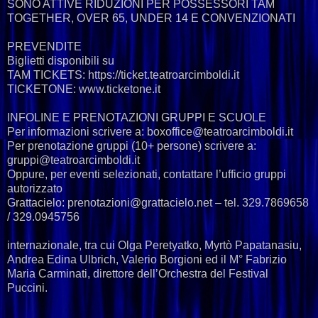
SONO ATTIVE RIDUZIONI PER POSSESSORI TAM
TOGETHER, OVER 65, UNDER 14 E CONVENZIONATI
PREVENDITE
Biglietti disponibili su
TAM TICKETS: https://ticket.teatroarcimboldi.it
TICKETONE: www.ticketone.it
INFOLINE E PRENOTAZIONI GRUPPI E SCUOLE
Per informazioni scrivere a: boxoffice@teatroarcimboldi.it
Per prenotazione gruppi (10+ persone) scrivere a:
gruppi@teatroarcimboldi.it
Oppure, per eventi selezionati, contattare l’ufficio gruppi
autorizzato
Grattacielo: prenotazioni@grattacielo.net – tel. 329.7869658
/ 329.0945756
internazionale, tra cui Olga Peretyatko, Myrtò Papatanasiu,
Andrea Edina Ulbrich, Valerio Borgioni ed il M° Fabrizio
Maria Carminati, direttore dell’Orchestra del Festival
Puccini.