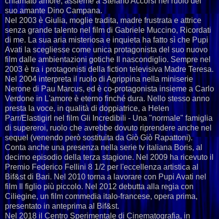
chiamato amore, assieme a Stefano Accorsi nel ruolo del
suo amante Dino Campana.
Nel 2003 è Giulia, moglie tradita, madre frustrata e attrice
senza grande talento nel film di Gabriele Muccino, Ricordati
di me. La sua aria misteriosa e inquieta ha fatto sì che Pupi
Avati la scegliesse come unica protagonista del suo nuovo
film dalle ambientazioni gotiche Il nascondiglio. Sempre nel
2003 è tra i protagonisti della fiction televisiva Madre Teresa.
Nel 2004 interpreta il ruolo di Agrippina nella miniserie
Nerone di Pau Marcus, ed è co-protagonista insieme a Carlo
Verdone in L'amore è eterno finché dura. Nello stesso anno
presta la voce, in qualità di doppiatrice, a Helen
Parr/Elastigirl nel film Gli Incredibili - Una "normale" famiglia
di supereroi, ruolo che avrebbe dovuto riprendere anche nel
sequel (venendo però sostituita da Giò Giò Rapattoni).
Conta anche una presenza nella serie tv italiana Boris, al
decimo episodio della terza stagione. Nel 2009 ha ricevuto il
Premio Federico Fellini 8 1/2 per l'eccellenza artistica al
Bif&st di Bari. Nel 2010 torna a lavorare con Pupi Avati nel
film Il figlio più piccolo. Nel 2012 debutta alla regia con
Ciliegine, un film commedia italo-francese, opera prima,
presentato in anteprima al Bif&st.
Nel 2018 il Centro Sperimentale di Cinematografia, in