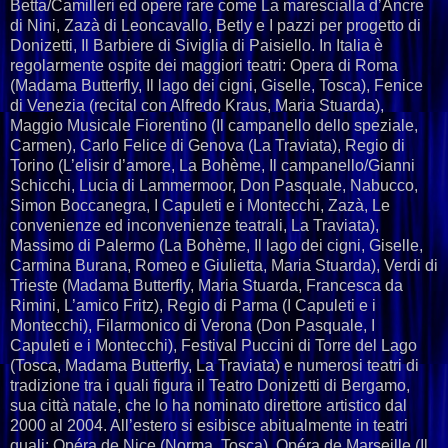
Betta/Camilleri ed opere rare come La marescialla d’Ancre
di Nini, Zazà di Leoncavallo, Betly e I pazzi per progetto di
Donizetti, Il Barbiere di Siviglia di Paisiello. In Italia è
regolarmente ospite dei maggiori teatri: Opera di Roma
(Madama Butterfly, Il lago dei cigni, Giselle, Tosca), Fenice
di Venezia (recital con Alfredo Kraus, Maria Stuarda),
Maggio Musicale Fiorentino (Il campanello dello speziale,
Carmen), Carlo Felice di Genova (La Traviata), Regio di
Torino (L’elisir d’amore, La Bohème, Il campanello/Gianni
Schicchi, Lucia di Lammermoor, Don Pasquale, Nabucco,
Simon Boccanegra, I Capuleti e i Montecchi, Zazà, Le
convenienze ed inconvenienze teatrali, La Traviata),
Massimo di Palermo (La Bohème, Il lago dei cigni, Giselle,
Carmina Burana, Romeo e Giulietta, Maria Stuarda), Verdi di
Trieste (Madama Butterfly, Maria Stuarda, Francesca da
Rimini, L’amico Fritz), Regio di Parma (I Capuleti e i
Montecchi), Filarmonico di Verona (Don Pasquale, I
Capuleti e i Montecchi), Festival Puccini di Torre del Lago
(Tosca, Madama Butterfly, La Traviata) e numerosi teatri di
tradizione tra i quali figura il Teatro Donizetti di Bergamo,
sua città natale, che lo ha nominato direttore artistico dal
2000 al 2004. All’estero si esibisce abitualmente in teatri
quali: Opéra de Nice (Norma, Tosca), Opéra de Marseille (Il