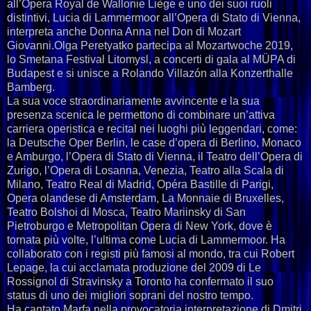
all’Opera Royal de Wallonie Liège e uno dei suoi ruoli
distintivi, Lucia di Lammermoor all’Opera di Stato di Vienna,
interpreta anche Donna Anna nel Don di Mozart
Giovanni.Olga Peretyatko partecipa al Mozartwoche 2019,
lo Smetana Festival Litomysl, a concerti di gala al MÜPA di
Budapest e si unisce a Rolando Villazón alla Konzerthalle
Bamberg.
La sua voce straordinariamente avvincente e la sua
presenza scenica le permettono di combinare un’attiva
carriera operistica e recital nei luoghi più leggendari, come:
la Deutsche Oper Berlin, le case d’opera di Berlino, Monaco
e Amburgo, l’Opera di Stato di Vienna, il Teatro dell’Opera di
Zurigo, l’Opera di Losanna, Venezia, Teatro alla Scala di
Milano, Teatro Real di Madrid, Opéra Bastille di Parigi,
Opera olandese di Amsterdam, La Monnaie di Bruxelles,
Teatro Bolshoi di Mosca, Teatro Mariinsky di San
Pietroburgo e Metropolitan Opera di New York, dove è
tornata più volte, l’ultima come Lucia di Lammermoor. Ha
collaborato con i registi più famosi al mondo, tra cui Robert
Lepage, la cui acclamata produzione del 2009 di Le
Rossignol di Stravinsky a Toronto ha confermato il suo
status di uno dei migliori soprani del nostro tempo.
Ha cantato Marfa nella provocatoria interpretazione di Dmitri