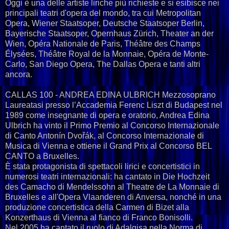
Oggi è una delle artiste liriche più richieste e si esibisce nei
principali teatri d'opera del mondo, tra cui Metropolitan
Opera, Wiener Staatsoper, Deutsche Staatsoper Berlin,
Bayerische Staatsoper, Opernhaus Zürich, Theater an der
Wien, Opéra Nationale de Paris, Théâtre des Champs
Élysées, Théâtre Royal de la Monnaie, Opéra de Monte-
Carlo, San Diego Opera, The Dallas Opera e tanti altri
ancora.
CALLAS 100 - ANDREA EDINA ULBRICH Mezzosoprano
Laureatasi presso l’Accademia Ferenc Liszt di Budapest nel
1989 come insegnante di opera e oratorio, Andrea Edina
Ulbrich ha vinto il Primo Premio al Concorso Internazionale
di Canto Antonín Dvořák, al Concorso Internazionale di
Musica di Vienna e ottiene il Grand Prix al Concorso BEL
CANTO a Bruxelles.
È stata protagonista di spettacoli lirici e concertistici in
numerosi teatri internazionali: ha cantato in Die Hochzeit
des Camacho di Mendelssohn al Theatre de La Monnaie di
Bruxelles e all'Opera Vlaanderen di Anversa, nonché in una
produzione concertistica della Carmen di Bizet alla
Konzerthaus di Vienna al fianco di Franco Bonisolli.
Nel 2005 ha cantato il ruolo di Adalgisa nella Norma di