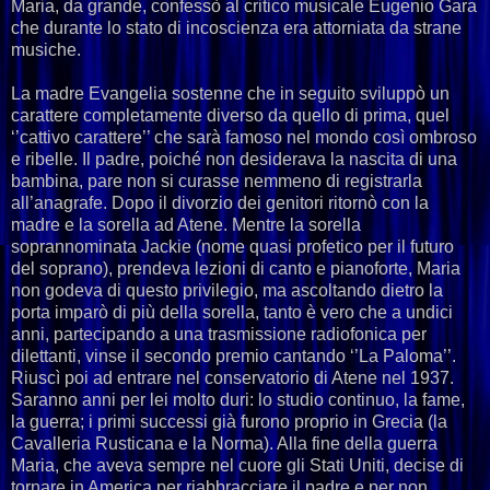
Maria, da grande, confessò al critico musicale Eugenio Gara
che durante lo stato di incoscienza era attorniata da strane
musiche.
La madre Evangelia sostenne che in seguito sviluppò un
carattere completamente diverso da quello di prima, quel
‘’cattivo carattere’’ che sarà famoso nel mondo così ombroso
e ribelle. Il padre, poiché non desiderava la nascita di una
bambina, pare non si curasse nemmeno di registrarla
all’anagrafe. Dopo il divorzio dei genitori ritornò con la
madre e la sorella ad Atene. Mentre la sorella
soprannominata Jackie (nome quasi profetico per il futuro
del soprano), prendeva lezioni di canto e pianoforte, Maria
non godeva di questo privilegio, ma ascoltando dietro la
porta imparò di più della sorella, tanto è vero che a undici
anni, partecipando a una trasmissione radiofonica per
dilettanti, vinse il secondo premio cantando ‘’La Paloma’’.
Riuscì poi ad entrare nel conservatorio di Atene nel 1937.
Saranno anni per lei molto duri: lo studio continuo, la fame,
la guerra; i primi successi già furono proprio in Grecia (la
Cavalleria Rusticana e la Norma). Alla fine della guerra
Maria, che aveva sempre nel cuore gli Stati Uniti, decise di
tornare in America per riabbracciare il padre e per non