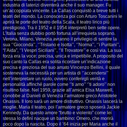
industria di laterizi diventerà anche il suo manager. Fu
un’accoppiata vincente. La Callas conquistò a breve tutti i
teatri del mondo. La conoscenza poi con Arturo Toscanini le
aprirà le porte del teatro della Scala, il teatro lirico più
prestigioso. Tra il 1952 e il 1954 interpretò ben sette opere.
L’Italia senza dubbio portò fortuna all’irrequieta soprano.
Verona, Milano, Venezia avranno il privilegio di sentire la
sua ‘’Gioconda’’, ‘’Tristano e Isotta’’, ‘’Norma’’, ‘’i Puritani’’,
“l’Aida”, ‘’I Vespri Siciliani’’, ‘’Il Trovatore’’ e così via. La sua
forza era la voce: precisa, unica e irripetibile. A proposito del
suo canto la Callas era solita ricordare un’indicazione
precisa e preziosa del suo amato Vincenzo Bellini, il quale
sosteneva la necessità per un artista di ‘’accendersi’’
nell’interpretare un ruolo, ovvero conferirgli verità e
personalità affinché parole come ‘’ti amo’’ ‘’ti adoro’’ non
risultino false. Nel 1959, grazie all’amica Elsa Maxwell,
conobbe al Danieli di Venezia l’armatore greco Aristotele
Onassis. Il loro sarà un amore distruttivo. Onassis lascerà la
moglie, Maria il teatro, poi l’armatore greco sposerà Jackie
Kennedy. Da questo amore “brutto e violento” come lei
stessa lo definì nacque un bambino: Omero, che morirà
poco dopo la nascita. Dopo il ’64 inizia per Maria anche il