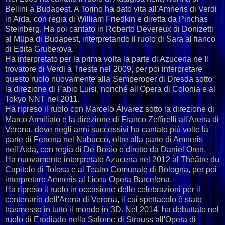
Bellini a Budapest. A Torino ha dato vita all'Amneris di Verdi
in Aida, con regia di William Friedkin e diretta da Pinchas
Steinberg. Ha poi cantato in Roberto Devereux di Donizetti
al Müpa di Budapest, interpretando il ruolo di Sara al fianco
di Edita Gruberova.
Ha interpretato per la prima volta la parte di Azucena ne Il
trovatore di Verdi a Trieste nel 2009, per poi interpretare
questo ruolo nuovamente alla Semperoper di Dresda sotto
la direzione di Fabio Luisi, nonché all'Opera di Colonia e al
Tokyo NNT nel 2011.
Ha ripreso il ruolo con Marcelo Álvarez sotto la direzione di
Marco Armiliato e la direzione di Franco Zeffirelli all'Arena di
Verona, dove negli anni successivi ha cantato più volte la
parte di Fenena nel Nabucco, oltre alla parte di Amneris
nell'Aida, con regia di De Bosio e diretto da Daniel Oren.
Ha nuovamente interpretato Azucena nel 2012 al Théâtre du
Capitole di Tolosa e al Teatro Comunale di Bologna, per poi
interpretare Amneris al Liceu Opera Barcelona.
Ha ripreso il ruolo in occasione delle celebrazioni per il
centenario dell'Arena di Verona, il cui spettacolo è stato
trasmesso in tutto il mondo in 3D. Nel 2014, ha debuttato nel
ruolo di Erodiade nella Salome di Strauss all'Opera di