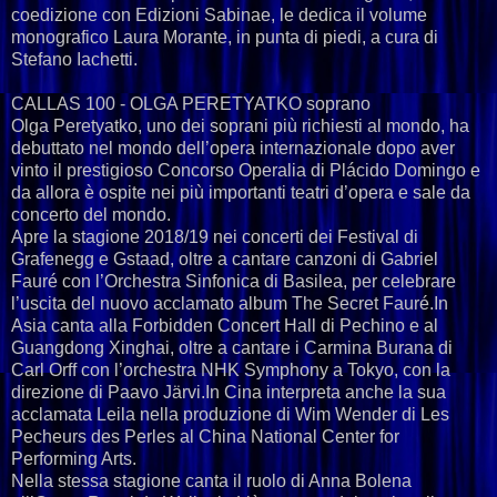
coedizione con Edizioni Sabinae, le dedica il volume
monografico Laura Morante, in punta di piedi, a cura di
Stefano Iachetti.
CALLAS 100 - OLGA PERETYATKO soprano
Olga Peretyatko, uno dei soprani più richiesti al mondo, ha
debuttato nel mondo dell’opera internazionale dopo aver
vinto il prestigioso Concorso Operalia di Plácido Domingo e
da allora è ospite nei più importanti teatri d’opera e sale da
concerto del mondo.
Apre la stagione 2018/19 nei concerti dei Festival di
Grafenegg e Gstaad, oltre a cantare canzoni di Gabriel
Fauré con l’Orchestra Sinfonica di Basilea, per celebrare
l’uscita del nuovo acclamato album The Secret Fauré.In
Asia canta alla Forbidden Concert Hall di Pechino e al
Guangdong Xinghai, oltre a cantare i Carmina Burana di
Carl Orff con l’orchestra NHK Symphony a Tokyo, con la
direzione di Paavo Järvi.In Cina interpreta anche la sua
acclamata Leila nella produzione di Wim Wender di Les
Pecheurs des Perles al China National Center for
Performing Arts.
Nella stessa stagione canta il ruolo di Anna Bolena