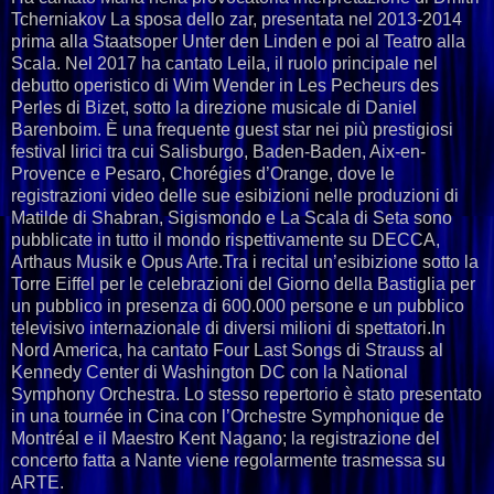
Tcherniakov La sposa dello zar, presentata nel 2013-2014
prima alla Staatsoper Unter den Linden e poi al Teatro alla
Scala. Nel 2017 ha cantato Leila, il ruolo principale nel
debutto operistico di Wim Wender in Les Pecheurs des
Perles di Bizet, sotto la direzione musicale di Daniel
Barenboim. È una frequente guest star nei più prestigiosi
festival lirici tra cui Salisburgo, Baden-Baden, Aix-en-
Provence e Pesaro, Chorégies d’Orange, dove le
registrazioni video delle sue esibizioni nelle produzioni di
Matilde di Shabran, Sigismondo e La Scala di Seta sono
pubblicate in tutto il mondo rispettivamente su DECCA,
Arthaus Musik e Opus Arte.Tra i recital un’esibizione sotto la
Torre Eiffel per le celebrazioni del Giorno della Bastiglia per
un pubblico in presenza di 600.000 persone e un pubblico
televisivo internazionale di diversi milioni di spettatori.In
Nord America, ha cantato Four Last Songs di Strauss al
Kennedy Center di Washington DC con la National
Symphony Orchestra. Lo stesso repertorio è stato presentato
in una tournée in Cina con l’Orchestre Symphonique de
Montréal e il Maestro Kent Nagano; la registrazione del
concerto fatta a Nante viene regolarmente trasmessa su
ARTE.