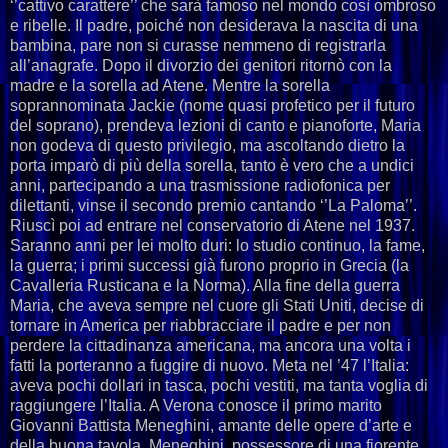
‘’cattivo carattere’’ che sarà famoso nel mondo così ombroso
e ribelle. Il padre, poiché non desiderava la nascita di una
bambina, pare non si curasse nemmeno di registrarla
all’anagrafe. Dopo il divorzio dei genitori ritornò con la
madre e la sorella ad Atene. Mentre la sorella
soprannominata Jackie (nome quasi profetico per il futuro
del soprano), prendeva lezioni di canto e pianoforte, Maria
non godeva di questo privilegio, ma ascoltando dietro la
porta imparò di più della sorella, tanto è vero che a undici
anni, partecipando a una trasmissione radiofonica per
dilettanti, vinse il secondo premio cantando ‘’La Paloma’’.
Riuscì poi ad entrare nel conservatorio di Atene nel 1937.
Saranno anni per lei molto duri: lo studio continuo, la fame,
la guerra; i primi successi già furono proprio in Grecia (la
Cavalleria Rusticana e la Norma). Alla fine della guerra
Maria, che aveva sempre nel cuore gli Stati Uniti, decise di
tornare in America per riabbracciare il padre e per non
perdere la cittadinanza americana, ma ancora una volta i
fatti la porteranno a fuggire di nuovo. Meta nel ’47 l’Italia:
aveva pochi dollari in tasca, pochi vestiti, ma tanta voglia di
raggiungere l’Italia. A Verona conosce il primo marito
Giovanni Battista Meneghini, amante delle opere d’arte e
della buona tavola. Meneghini, possessore di una fiorente