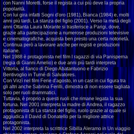
con Nanni Moretti, forse il regista a cui più deve la propria
popolarità.
Con lui gira infatti Sogni d'oro (1981), Bianca (1984) e, molti
anni più tardi, La stanza del figlio (2001). Verso la metà degli
anni Ottanta Laura Morante si trasferisce a Parigi, dove,
grazie alla partecipazione a numerose produzioni televisive
e cinematografiche, acquista ben presto una certa notorietà.
Continua però a lavorare anche per registi e produzioni
italiane.
Nel 1988 è protagonista nel film I ragazzi di via Panisperna
(regia di Gianni Amelio) e due anni più tardi interpreta
Vittoria, al fianco di Diego Abatantuono e Fabrizio
Bentivoglio in Turné di Salvatores.
Con Virzì nel film Ferie d'agosto, in un cast in cui figura tra
gli altri anche Sabrina Ferilli, dimostra di non essere tagliata
solo per ruoli drammatici.
Tuttavia, è proprio a questi ruoli che rimane legata la sua
fortuna. Nel 2001 interpreta la madre di Andrea, il ragazzo
protagonista di La stanza del figlio, ruolo grazie al quale si
aggiudica il David di Donatello per la migliore attrice
protagonista.
Nel 2002 interpreta la scrittrice Sibilla Aleramo in Un viaggio