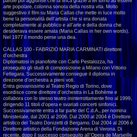
parole poi aggiunse che la lirica grazie a lei tornò ad essere
arte popolare, colonna sonora della nostra vita. Molto
suggestivo il film su Maria Callas che mette in luce molto
bene la personalità dell’artista che si era donata
completamente al pubblico e all’arte e della donna che
desiderava essere amata (Maria Callas in her own words).
Nel 1977 il mondo perse una dea.
CALLAS 100 - FABRIZIO MARIA CARMINATI direttore
d’orchestra
Diplomatosi in pianoforte con Carlo Pestalozza, ha
proseguito gli studi di composizione a Milano con Vittorio
Fellegara. Successivamente consegue il diploma in
direzione d’orchestra a pieni voti.
Entra giovanissimo al Teatro Regio di Torino, dove
esordisce come direttore d’orchestra in La Bohème e
collabora con lo stesso teatro ininterrottamente fino al 1999,
dirigendo 11 titoli d’opera e svariati concerti sinfonici.
Successivamente entra a far parte del C.d.A., per nomina
Ministeriale, dal 2001 al 2006. Dal 2000 al 2004 è Direttore
artistico del Teatro Donizetti di Bergamo. Dal 2004 al 2006 è
Direttore artistico della Fondazione Arena di Verona. Di
recente, dopo il successo conseguito all’Opera de Marseille