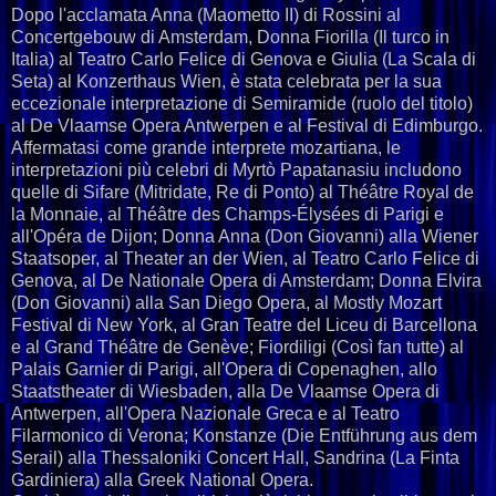
Dopo l'acclamata Anna (Maometto II) di Rossini al
Concertgebouw di Amsterdam, Donna Fiorilla (Il turco in
Italia) al Teatro Carlo Felice di Genova e Giulia (La Scala di
Seta) al Konzerthaus Wien, è stata celebrata per la sua
eccezionale interpretazione di Semiramide (ruolo del titolo)
al De Vlaamse Opera Antwerpen e al Festival di Edimburgo.
Affermatasi come grande interprete mozartiana, le
interpretazioni più celebri di Myrtò Papatanasiu includono
quelle di Sifare (Mitridate, Re di Ponto) al Théâtre Royal de
la Monnaie, al Théâtre des Champs-Élysées di Parigi e
all'Opéra de Dijon; Donna Anna (Don Giovanni) alla Wiener
Staatsoper, al Theater an der Wien, al Teatro Carlo Felice di
Genova, al De Nationale Opera di Amsterdam; Donna Elvira
(Don Giovanni) alla San Diego Opera, al Mostly Mozart
Festival di New York, al Gran Teatre del Liceu di Barcellona
e al Grand Théâtre de Genève; Fiordiligi (Così fan tutte) al
Palais Garnier di Parigi, all'Opera di Copenaghen, allo
Staatstheater di Wiesbaden, alla De Vlaamse Opera di
Antwerpen, all'Opera Nazionale Greca e al Teatro
Filarmonico di Verona; Konstanze (Die Entführung aus dem
Serail) alla Thessaloniki Concert Hall, Sandrina (La Finta
Gardiniera) alla Greek National Opera.