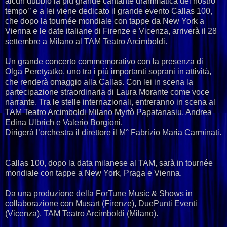
alcun dubbio la più grande cantante drammatica del nostro
tempo’’ e a lei viene dedicato il grande evento Callas 100,
che dopo la tournée mondiale con tappe da New York a
Vienna e le date italiane di Firenze e Vicenza, arriverà il 28
settembre a Milano al TAM Teatro Arcimboldi.
Un grande concerto commemorativo con la presenza di
Olga Peretyatko, uno tra i più importanti soprani in attività,
che renderà omaggio alla Callas. Con lei in scena la
partecipazione straordinaria di Laura Morante come voce
narrante. Tra le stelle internazionali, entreranno in scena al
TAM Teatro Arcimboldi Milano Myrtò Papatanasiu, Andrea
Edina Ulbrich e Valerio Borgioni.
Dirigerà l’orchestra il direttore il M° Fabrizio Maria Carminati.
Callas 100, dopo la data milanese al TAM, sarà in tournée
mondiale con tappe a New York, Praga e Vienna.
Da una produzione della ForTune Music & Shows in
collaborazione con Musart (Firenze), DuePunti Eventi
(Vicenza), TAM Teatro Arcimboldi (Milano).