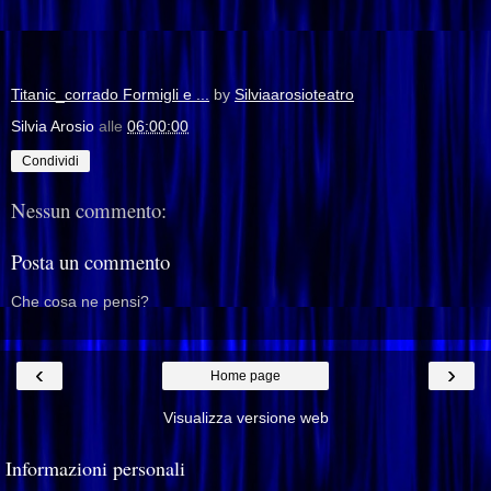
Titanic_corrado Formigli e ...
by
Silviaarosioteatro
Silvia Arosio
alle
06:00:00
Condividi
Nessun commento:
Posta un commento
Che cosa ne pensi?
‹
›
Home page
Visualizza versione web
Informazioni personali