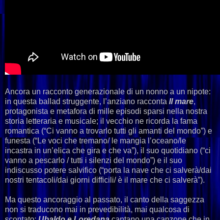
Ancora
un racconto generazionale di un nonno a un nipote:
in questa ballad struggente, l’anziano racconta
Il mare
,
protagonista e metafora di mille episodi sparsi nella nostra
storia letteraria e musicale; il vecchio ne ricorda la fama
romantica (“Ci vanno a trovarlo tutti gli amanti del mondo”) e
funesta (“Le voci che tremano/ le mangia l’oceano/le
incastra in un’elica che gira e che va”), il suo quotidiano (“ci
vanno a pescarlo / tutti i silenzi del mondo”) e il suo
indiscusso potere salvifico (“porta la nave che ci salverà/dai
nostri tentacoli/dai giorni difficili/ è il mare che ci salverà”).
Ma questo ancoraggio al passato, il canto della saggezza
non si traducono mai in prevedibilità, mai qualcosa di
scontato:
Ubaldo e Loredana
cantano una canzone che in