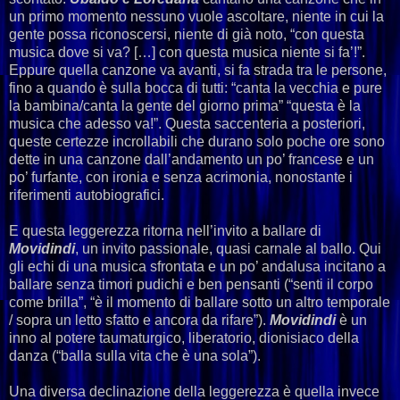
un primo momento nessuno vuole ascoltare, niente in cui la
gente possa riconoscersi, niente di già noto, “con questa
musica dove si va? […] con questa musica niente si fa’!”.
Eppure quella canzone va avanti, si fa strada tra le persone,
fino a quando è sulla bocca di tutti: “canta la vecchia e pure
la bambina/canta la gente del giorno prima” “questa è la
musica che adesso va!”. Questa saccenteria a posteriori,
queste certezze incrollabili che durano solo poche ore sono
dette in una canzone dall’andamento un po’ francese e un
po’ furfante, con ironia e senza acrimonia, nonostante i
riferimenti autobiografici.
E questa leggerezza ritorna nell’invito a ballare di
Movidindi
, un invito passionale, quasi carnale al ballo. Qui
gli echi di una musica sfrontata e un po’ andalusa incitano a
ballare senza timori pudichi e ben pensanti (“senti il corpo
come brilla”, “è il momento di ballare sotto un altro temporale
/ sopra un letto sfatto e ancora da rifare”).
Movidindi
è un
inno al potere taumaturgico, liberatorio, dionisiaco della
danza (“balla sulla vita che è una sola”).
Una diversa declinazione della leggerezza è quella invece