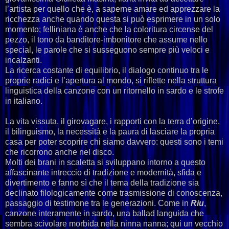
l’artista per quello che è, a saperne amare ed apprezzare la
ricchezza anche quando questa si può esprimere in un solo
momento; felliniana è anche che la coloritura circense del
pezzo, il tono da banditore-imbonitore che assume nello
special, le parole che si susseguono sempre più veloci e
incalzanti.
La ricerca costante di equilibrio, il dialogo continuo tra le
proprie radici e l’apertura al mondo, si riflette nella struttura
linguistica della canzone con un ritornello in sardo e le strofe
in italiano.
La vita vissuta, il girovagare, i rapporti con la terra d’origine,
il bilinguismo, la necessità e la paura di lasciare la propria
casa per poter scoprire chi siamo davvero: questi sono i temi
che ricorrono anche nel disco.
Molti dei brani in scaletta si sviluppano intorno a questo
affascinante intreccio di tradizione e modernità, sfida e
divertimento e fanno sì che il tema della tradizione sia
declinato filologicamente come trasmissione di conoscenza,
passaggio di testimone tra le generazioni. Come in
Riu
,
canzone interamente in sardo, una ballad languida che
sembra scivolare morbida nella ninna nanna; qui un vecchio