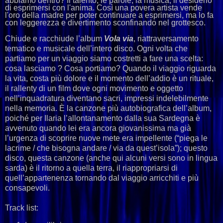
abbiamo dentro? Il talento, le parole, la musica, il desiderio
di esprimersi con l'anima. Così una povera artista vende
l'oro della madre per poter continuare a esprimersi, ma lo fa
con leggerezza e divertimento sconfinando nel grottesco.
Chiude e racchiude l’album
Vola via
, riattraversamento
tematico e musicale dell’intero disco.
Ogni volta che
partiamo per un viaggio siamo costretti a fare una scelta:
cosa lasciamo ? Cosa portiamo? Quando il viaggio riguarda
la vita, costa più dolore e il momento dell’addio è un rituale,
il rallenty di un film dove ogni movimento e oggetto
nell’inquadratura diventano sacri, impressi indelebilmente
nella memoria. È la canzone più autobiografica dell’album,
poiché per Ilaria l’allontanamento dalla sua Sardegna è
avvenuto quando lei era ancora giovanissima ma già
l’urgenza di scoprire nuove mete era impellente (“piega le
lacrime / che bisogna andare / via da quest’isola”); questo
disco, questa canzone (anche qui alcuni versi sono in lingua
sarda) è il ritorno a quella terra, il riappropriarsi di
quell’appartenenza tornando dal viaggio arricchiti e più
consapevoli.
Track list: