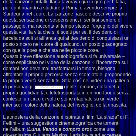
della canzone, infatti, Ilaria lavorava già in giro per l’Italia,
pur continuando a studiare a Roma e avendo sempre la
Sardegna nel cuore. La canzone nasce e descrive proprio
questa sensazione di sospensione, il sentirsi sempre di
passaggio, ma racconta al tempo stesso l’orgoglio del vivere
questa vita, la vita che si è scelti per sé. Il desiderio di
farcela da soli si affianca qui al desiderio di conquistarsi un
posto sincero nel cuore di qualcuno, un posto guadagnato
con quella poesia che sta nelle piccole cose.
Questa breve riflessione autobiografica si fa universale –
come esplicitato nel video della canzone -: l’incertezza sul
domani non deve mai trasformarsi in timore, bisogna
affrontare il proprio percorso senza scorciatoie, proponendo
la propria verità senza filtri. Sfila così nel video una galleria
di personaggi,
gente comune, colta nella
equilibristi della vita:
propria quotidianità e teletrasportata in un non-luogo senza
contesto; un circo di volti e storie ritagliate su un verde
intenso: il colore della natura, del risveglio, della rinascita.
L’atmosfera della canzone è ispirata al film “La strada” di F.
Fellini – una suggestione cinematografica che tornerà
nell’album (
Luna
,
Vendo e compro oro
): come una
giovanissima Giulietta Masina, Ilaria invita ad accettare