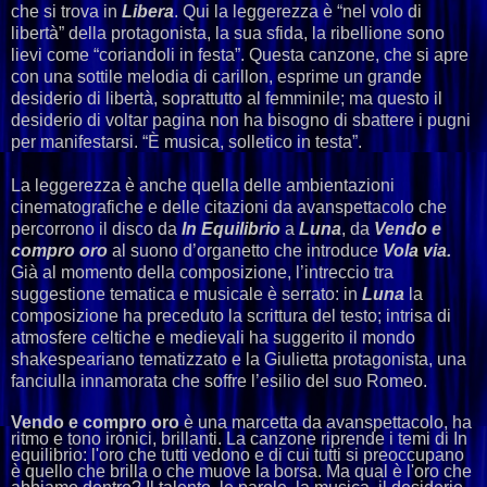
che si trova in
Libera
. Qui la leggerezza è “nel volo di
libertà” della protagonista, la sua sfida, la ribellione sono
lievi come “coriandoli in festa”. Questa canzone, che si apre
con una sottile melodia di carillon, esprime un grande
desiderio di libertà, soprattutto al femminile; ma questo il
desiderio di voltar pagina non ha bisogno di sbattere i pugni
per manifestarsi. “È musica, solletico in testa”.
La leggerezza è anche quella delle ambientazioni
cinematografiche e delle citazioni da avanspettacolo che
percorrono il disco da
In Equilibrio
a
Luna
, da
Vendo e
compro oro
al suono d’organetto che introduce
Vola via.
Già al momento della composizione, l’intreccio tra
suggestione tematica e musicale è serrato: in
Luna
la
composizione ha preceduto la scrittura del testo; intrisa di
atmosfere celtiche e medievali ha suggerito il mondo
shakespeariano tematizzato e la Giulietta protagonista, una
fanciulla innamorata che soffre l’esilio del suo Romeo.
Vendo e compro oro
è una marcetta da avanspettacolo, ha
ritmo e tono ironici, brillanti. La canzone riprende i temi di In
equilibrio: l'oro che tutti vedono e di cui tutti si preoccupano
è quello che brilla o che muove la borsa. Ma qual è l'oro che