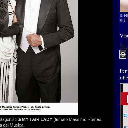
IL 
SU
Visu
9
Per
rif
tagonisti di
MY FAIR LADY
(firmato Massimo Romeo
ia del Musical.