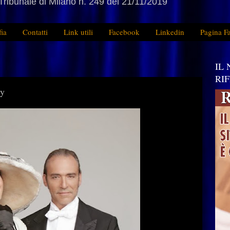
Tribunale di Milano n. 249 del 21/11/2019
fia
Contatti
Link utili
Facebook
Linkedin
Pagina F
IL
RI
dy