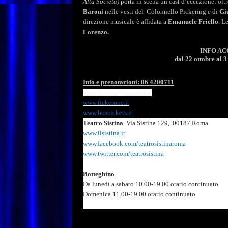
Alta
Società)
porta
in
scena
un
cast
d
’
eccezione:
oltr
Baroni
nelle
vesti
del
Colonnello
Pickering
e
di
Gi
direzione
musicale
è
affidata
a
Emanuele
Friello
.
L
Lorenzo.
INFO
AC
dal 22 ottobre al 
Info e prenotazioni: 06 4200711
prenotazioni@ilsistina.it
www.ticketone.it
www.boxtickets.it
Teatro
Sistina
Via
Sistina
129,
00187
Roma
www.ilsistina.it
www.facebook.com/teatrosistina
roma
www.twitter.com/teatrosistina
Botteghino
Da
lunedì
a
sabato
10.00-19.00
orario
continuato
Domenica 11.00-19.00 orario continuato
Biglietti