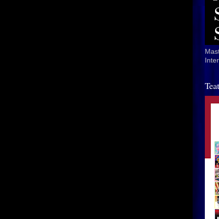
Mast
Inte
Tea