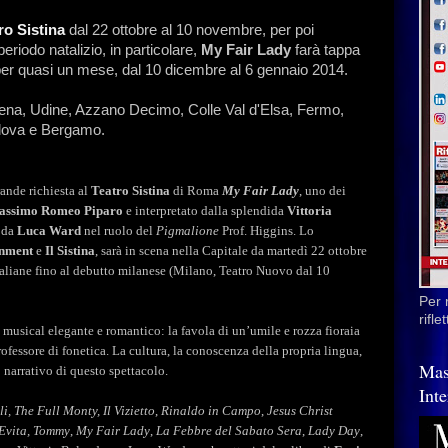
ro Sistina
dal 22 ottobre al 10 novembre, per poi
periodo natalizio, in particolare,
My Fair Lady
farà tappa
per quasi un mese, dal 10 dicembre al 6 gennaio 2014.
ena, Udine, Azzano Decimo, Colle Val d'Elsa, Fermo,
adova e Bergamo.
rande
richiesta
al
Teatro
Sistina
di
Roma
My
Fair
Lady
,
uno
dei
assimo
Romeo
Piparo
e
i
nterpretato
dalla
splendida
Vittoria
da
Luca
Ward
nel
ruolo
del
Pigmalione
Prof.
Higgins.
L
o
inment
e
Il
Sistina
,
sarà
in
scena
nella
Capitale
da
martedì
22
ottobre
taliane
fino
al
debutto
milanese
(Milano,
Teatro
Nuovo
dal
10
Per 
rifl
usical elegante e romantico: la favola di un’umile e rozza fioraia
ofessore di fonetica. La cultura, la conoscenza della propria lingua,
Mas
o narrativo di questo spettacolo.
Inte
li,
The
Full
Monty,
Il
Vizietto
,
Rinaldo
in
Campo
,
Jesus
Christ
Evita,
Tommy
,
My
Fair
Lady
,
La
Febbre
del
Sabato
Sera
,
Lady
Day
,