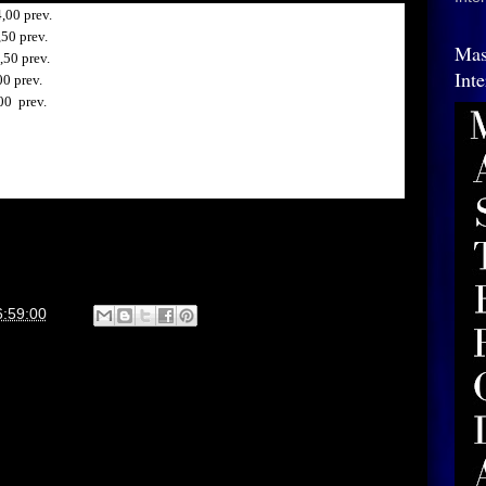
4,00
prev.
,50
prev.
Mas
,50
prev.
Int
00
prev.
00
prev.
6:59:00