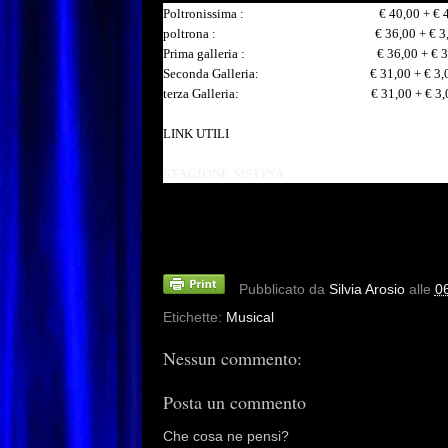
Poltronissima
:
€
40,00
+
€
poltrona
:
€
36,00
+
€
3
Prima
galleria
:
€
36,00
+
€
3
Seconda
Galleria:
€
31,00
+
€
3,
terza
Galleria:
€
31,00
+
€
3,
LINK UTILI
STAGIONE SISTINA
Pubblicato da
Silvia Arosio
alle
0
Etichette:
Musical
Nessun commento:
Posta un commento
Che cosa ne pensi?