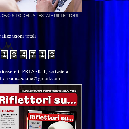
NUOVO SITO DELLA TESTATA RIFLETTORI
alizzazioni totali
1
9
4
7
1
3
 ricevere il PRESSKIT, scrivete a
lettorisumagazine@gmail.com