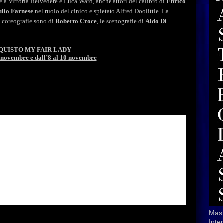
e
a
Vittoria
Belvedere
e
Luca
Ward,
anche
attori
del
calibro
di
Enrico
ulio
Farnese
nel
ruolo
del
cinico
e
spietato
Alfred
Doolittle
.
La
e
coreografie
sono
di
Roberto
Croce
,
le
scenografie
di
Aldo
Di
QUISTO
MY
FAIR
LADY
3 novembre e dall’8 al 10 novembre
Mast
Inte