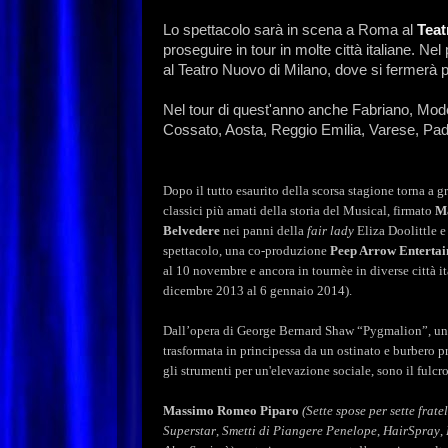
Lo spettacolo sarà in scena a Roma al
Teat
proseguire in tour in molte città italiane. Nel 
al Teatro Nuovo di Milano, dove si fermerà 
Nel tour di quest'anno anche Fabriano, Mod
Cossato, Aosta, Reggio Emilia, Varese, P
Dopo
il
tutto
esaurito
della
scorsa
stagione
torna
a
g
classici
più
amati
della
storia
del
Musical,
firmato
M
Belvedere
nei
panni
della
fair
lady
Eliza
Doolittle
e
spettacolo,
una
co-produzione
Peep
Arrow
Enterta
al
10
novembre
e
ancora
in
tournèe
in
diverse
città
i
dicembre
2013
al
6
gennaio
2014).
Dall’opera di George Bernard Shaw “Pygmalion”, un m
trasformata in principessa da un ostinato e burbero pr
gli strumenti per un'elevazione sociale, sono il fulcr
Massimo
Romeo
Piparo
(Sette
spose
per
sette
fratel
Superstar
,
Smetti
di
Piangere
Penelope
,
HairSpray
,