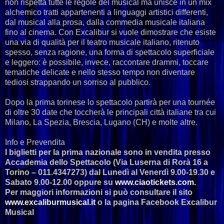
non rispetta tutte le regole del musical ma unisce in un mix
alchemico tratti appartenenti a linguaggi artistici differenti,
dal musical alla prosa, dalla commedia musicale italiana
fino al cinema. Con Excalibur si vuole dimostrare che esiste
una via di qualità per il teatro musicale italiano, ritenuto
spesso, senza ragione, una forma di spettacolo superficiale
e leggero: è possibile, invece, raccontare drammi, toccare
tematiche delicate e nello stesso tempo non diventare
tediosi strappando un sorriso al pubblico.
Dopo la prima torinese lo spettacolo partirà per una tournée
di oltre 30 date che toccherà le principali città italiane tra cui
Milano, La Spezia, Brescia, Lugano (CH) e molte altre.
Info e Prevendita
I biglietti per la prima nazionale sono in vendita presso
Accademia dello Spettacolo (Via Luserna di Rorà 16 a
Torino – 011.4347273) dal Lunedì al Venerdì 9.00-19.30 e
Sabato 9.00-12.00 oppure su
www.ciaotickets.com.
Per maggiori informazioni si può consultare il sito
www.excaliburmusical.it
o la pagina Facebook Excalibur
Musical