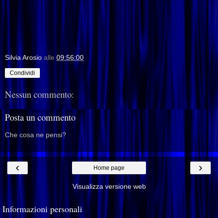
Silvia Arosio
alle
09:56:00
Condividi
Nessun commento:
Posta un commento
Che cosa ne pensi?
‹
›
Home page
Visualizza versione web
Informazioni personali