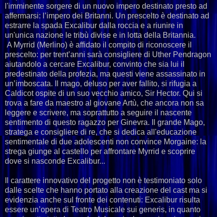
l'imminente sorgere di un nuovo impero destinato presto ad
affermarsi: l’impero dei Britanni. Un prescelto è destinato ad
estrarre la spada Excalibur dalla roccia e a riunire in
un'unica nazione le tribù divise e in lotta della Britannia.
A Myrrid (Merlino) è affidato il compito di riconoscere il
prescelto: per trent’anni sarà consigliere di Uther Pendragon
aiutandolo a cercare Excalibur, convinto che sia lui il
predestinato della profezia, ma questi viene assassinato in
un’imboscata. Il mago, deluso per aver fallito, si rifugia a
Caldicot ospite di un suo vecchio amico, Sir Hector. Qui si
trova a fare da maestro al giovane Artù, che ancora non sa
leggere e scrivere, ma soprattutto a seguire il nascente
sentimento di questo ragazzo per Ginevra. Il grande Mago,
stratega e consigliere di re, che si dedica all'educazione
sentimentale di due adolescenti non convince Morgaine: la
strega giunge al castello per affrontare Myrrid e scoprire
dove si nasconde Excalibur...
Il carattere innovativo del progetto non è testimoniato solo
dalle scelte che hanno portato alla creazione del cast ma si
evidenzia anche sul fronte dei contenuti: Excalibur risulta
essere un’opera di Teatro Musicale sui generis, in quanto