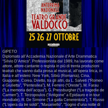
GIPETO
Diplomato all’Accademia Nazionale d’Arte Drammatica
“Silvio D’Amico”. Professionista dal 1989, ha lavorato come
attore, attore-cantante o regista in più di trenta produzioni
teatrali che vanno dalla prosa al musical, all’opera lirica, in
Italia e all’estero: New York, Sibiù (Romania), Cina,
Giappone, Corea. Diretto, tra gli altri, da L. Salveti (“Romeo
e Giulietta”, ”Pentesilea”), M. Ferrero (“Oreste”), M. Farau
(“La memoria dell’acqua”), G. Pressburgher (“La tragedie de
Carmen”), T. Terzopoulos (“Antigone” a Epidauro e in tour
mondiale), R. De Simone (“La gatta Cenerentola”), T. Russo
(“L’opera da tre soldi”, “Masaniello”, “Sogno d’una notte di