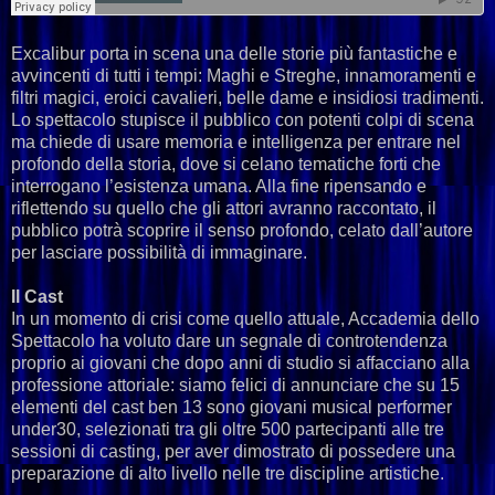
Excalibur porta in scena una delle storie più fantastiche e
avvincenti di tutti i tempi: Maghi e Streghe, innamoramenti e
filtri magici, eroici cavalieri, belle dame e insidiosi tradimenti.
Lo spettacolo stupisce il pubblico con potenti colpi di scena
ma chiede di usare memoria e intelligenza per entrare nel
profondo della storia, dove si celano tematiche forti che
interrogano l’esistenza umana. Alla fine ripensando e
riflettendo su quello che gli attori avranno raccontato, il
pubblico potrà scoprire il senso profondo, celato dall’autore
per lasciare possibilità di immaginare.
Il Cast
In un momento di crisi come quello attuale, Accademia dello
Spettacolo ha voluto dare un segnale di controtendenza
proprio ai giovani che dopo anni di studio si affacciano alla
professione attoriale: siamo felici di annunciare che su 15
elementi del cast ben 13 sono giovani musical performer
under30, selezionati tra gli oltre 500 partecipanti alle tre
sessioni di casting, per aver dimostrato di possedere una
preparazione di alto livello nelle tre discipline artistiche.