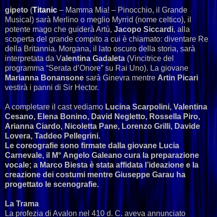
gipeto
(
Titanic
– Mamma Mia! – Pinocchio, il Grande
Musical) sarà Merlino o meglio Myrrid (nome celtico), il
potente mago che guiderà Artù,
Jacopo Siccardi
, alla
scoperta del grande compito a cui è chiamato: diventare Re
della Britannia. Morgana, il lato oscuro della storia, sarà
interpretata da V
alentina Gadaleta
(Vincitrice del
programma “Serata d’Onore” su Rai Uno). La giovane
Marianna Bonansone
sarà Ginevra mentre
Artin Picari
vestirà i panni di Sir Hector.
A completare il cast vediamo
Lucina Scarpolini, Valentina
Cesano, Elena Bonino, David Negletto, Rossella Piro,
Arianna Ciardo, Nicoletta Pane, Lorenzo Grilli, Davide
Lovera, Taddeo Pellegrini.
Le coreografie sono firmate dalla giovane Lucia
Carnevale, il M° Angelo Galeano cura la preparazione
vocale; a Marco Biesta è stata affidata l’ideazione e la
creazione dei costumi mentre Giuseppe Garau ha
progettato le scenografie.
La Trama
La profezia di Avalon nel 410 d. C. aveva annunciato