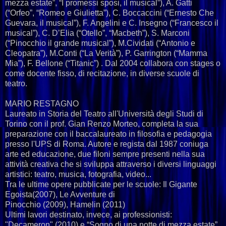
mezza estate”, “I promessi sposi, il musical”), A. Gatti
(“Orfeo”, “Romeo e Giulietta”), C. Boccaccini (“Ernesto Che
Guevara, il musical”), F. Angelini e C. Insegno (“Francesco il
musical”), C. D’Elia (“Otello”, “Macbeth”), S. Marconi
(“Pinocchio il grande musical”), M.Cividati (“Antonio e
Cleopatra”), M.Conti (“La Verità”), P. Garrington (“Mamma
Mia”), F. Bellone (“Titanic”) . Dal 2004 collabora con stages o
come docente fisso, di recitazione, in diverse scuole di
teatro.
MARIO RESTAGNO
Laureato in Storia del Teatro all'Università degli Studi di
Torino con il prof. Gian Renzo Morteo, completa la sua
preparazione con il baccalaureato in filosofia e pedagogia
presso l'UPS di Roma. Autore e regista dal 1987 coniuga
arte ed educazione, due filoni sempre presenti nella sua
attività creativa che si sviluppa attraverso i diversi linguaggi
artistici: teatro, musica, fotografia, video...
Tra le ultime opere pubblicate per le scuole: Il Gigante
Egoista(2007), Le Avventure di
Pinocchio (2009), Hamelin (2011)
Ultimi lavori destinato, invece, ai professionisti:
"Decameron" (2010) e “Sogno di una notte di mezza estate”