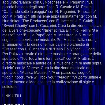
aggiunte; “Dance” con C. Noschese e R. Paganini; “La
piccola bottega degli orrori” con R. Casale e M. Frattini;
“Cantando sotto la pioggia” con R. Paganini; “Pinocchio”
con M. Frattini; “Tutti insieme appassionatamente” con M.
Hunzinker; “The Producers” con E. Iacchetti e G. Guidi;
“Sweet Charity” con L. Cuccarini. Cura la direzione musicale
della versione-concerto “Nine”ispirata al film di Fellini “8 e
mezzo”, per “Bulli e Pupe” con M. Massironi e S. Autieri
segue la supervisione musicale. Per Musical Italia cura gli
arrangiamenti, la direzione musicale e d’orchestra di
“Grease” con L. Cuccarini e di “Hello Dolly” con L. Goggi.
Per Palazzo Irreale è direttore musicale e arrangiatore dello
spettacolo “Toc Toc a time for musical” con M. Frattini. È
direttore musicale e autore delle musiche di “Tre metri sopra
il cielo” con M. Varese. Cura la direzione musicale degli
spettacoli: “Musica Maestro!”, “A un passo dal sogno”,
“Robin hood”, “We will rock you”, “Aladin”, “W Zorro”.Infine è
autore interno a Mediaset per la realizzazione di sigle e
sottofondi.
LINK UTILI