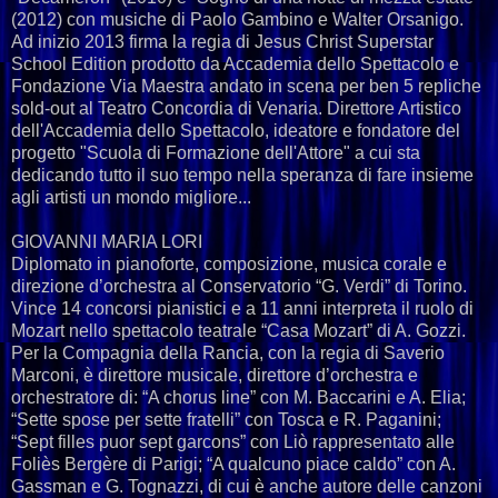
(2012) con musiche di Paolo Gambino e Walter Orsanigo.
Ad inizio 2013 firma la regia di Jesus Christ Superstar
School Edition prodotto da Accademia dello Spettacolo e
Fondazione Via Maestra andato in scena per ben 5 repliche
sold-out al Teatro Concordia di Venaria. Direttore Artistico
dell'Accademia dello Spettacolo, ideatore e fondatore del
progetto "Scuola di Formazione dell'Attore" a cui sta
dedicando tutto il suo tempo nella speranza di fare insieme
agli artisti un mondo migliore...
GIOVANNI MARIA LORI
Diplomato in pianoforte, composizione, musica corale e
direzione d’orchestra al Conservatorio “G. Verdi” di Torino.
Vince 14 concorsi pianistici e a 11 anni interpreta il ruolo di
Mozart nello spettacolo teatrale “Casa Mozart” di A. Gozzi.
Per la Compagnia della Rancia, con la regia di Saverio
Marconi, è direttore musicale, direttore d’orchestra e
orchestratore di: “A chorus line” con M. Baccarini e A. Elia;
“Sette spose per sette fratelli” con Tosca e R. Paganini;
“Sept filles puor sept garcons” con Liò rappresentato alle
Foliès Bergère di Parigi; “A qualcuno piace caldo” con A.
Gassman e G. Tognazzi, di cui è anche autore delle canzoni