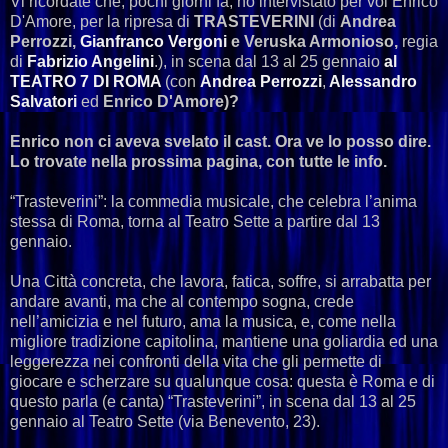
Vi ricordate che, pochi giorni fa, ho intervistato per voi Enrico
D'Amore, per la ripresa di
TRASTEVERINI
(di
Andrea
Perrozzi,
Gianfranco Vergoni
e Veruska Armonioso,
regia
di
Fabrizio Angelini
.), in scena dal 13 al 25 gennaio
al
TEATRO 7 DI ROMA
(con
Andrea Perrozzi
,
Alessandro
Salvatori
ed
Enrico D'Amore)?
Enrico non ci aveva svelato il cast. Ora ve lo posso dire.
Lo trovate nella prossima pagina, con tutte le info.
“Trasteverini”: la commedia musicale, che celebra l’anima
stessa di Roma, torna al Teatro Sette a partire dal 13
gennaio.
Una Città concreta, che lavora, fatica, soffre, si arrabatta per
andare avanti, ma che al contempo sogna, crede
nell’amicizia e nel futuro, ama la musica, e, come nella
migliore tradizione capitolina, mantiene una goliardia ed una
leggerezza nei confronti della vita che gli permette di
giocare e scherzare su qualunque cosa: questa è Roma e di
questo parla (e canta) “Trasteverini”, in scena dal 13 al 25
gennaio al Teatro Sette (via Benevento, 23).