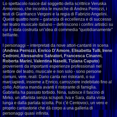
Lo spettacolo nasce dal soggetto della scrittrice Veruska
Armonioso, che incontra le musiche di Andrea Perrozzi, i
testi di Gianfranco Vergoni e la regia di Fabrizio Angelini.
Questi quattro nomi – garanzia di eccellenza e di successo
nel teatro musicale italiano – definiscono i confini artistici su
cui è stata costruita un’idea di commedia “quotidianamente”
brillante.
I personaggi – interpretati da nove attori-cantanti in scena
(
Andrea Perrozzi, Enrico D’Amore, Elisabetta Tulli, Irene
Cedroni, Alessandro Salvatori, Francesca Cinanni,
Roberta Marini, Valentina Naselli, Tiziana Caputo
)
provenienti da importanti esperienze professionali nel
settore del teatro, musicale e non solo - sono persone
comuni, vere, reali: Dario canta nei ristoranti, o sui
marciapiedi, insieme a Enrico, carrozziere indebitato fino al
collo. Adriana manda avanti il ristorante di famiglia.
Gabriella ha passato torbido. Nina, subisce il fascino di
Mirko, un affarista senza scrupoli. Iva e Sara, dalla vista
lunga e dalla parlata sciolta. Poi c’è Centovoci, un vero e
proprio cantastorie che dà corpo a una galleria di
personaggi quasi infinita.