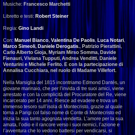
Musiche:
Francesco Marchetti
Libretto e testi:
Robert Steiner
Regia:
Gino Landi
Con:
Manuel Bianco
,
Valentina De Paolis
,
Luca Notari
,
Marco Simeoli,
Daniele Derogatis.
,
Patrizio Pierattini,
Carlo Alberto Gioja, Myriam Mirso Somma, Davide
Fienauri, Viviana Tupputi, Andrea Venditti, Daniele
Venturini e Michele Ferlito. E con la partecipazione di
Annalisa Cucchiara, nel ruolo di Madame Villefort.
Nella Marsiglia del 1815 incontriamo Edmond Dantés, un
giovane marinaio, che per l’invida di tre suoi amici, viene
arrestato e con la complicità del Procuratore del Re, viene
incarcerato per 14 anni. Riesce ad evadere e trova un
immenso tesoro sull’isola di Montecristo, grazie al quale
torna a Parigi col falso nome di Conte di Montecristo ed
inizia la sua tanto agognata vendetta. L’amore per la sua
amata, l’odio e il rancore verso i suoi nemici, l’azione e
l’avventura che lo vedono battersi per vendicarsi, si