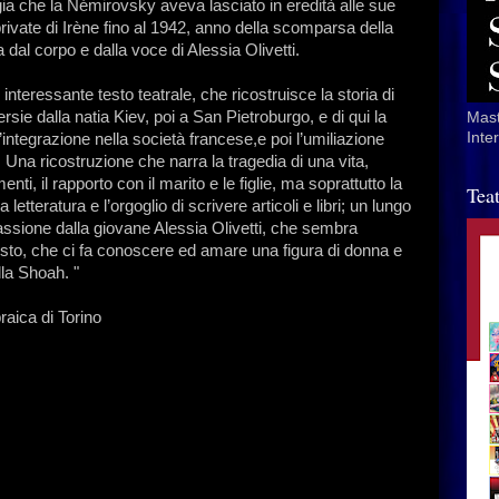
ia che la Némirovsky aveva lasciato in eredità alle sue
 private di Irène fino al 1942, anno della scomparsa della
a dal corpo e dalla voce di Alessia Olivetti.
eressante testo teatrale, che ricostruisce la storia di
rsie dalla natia Kiev, poi a San Pietroburgo, e di qui la
Mast
Inte
l’integrazione nella società francese,e poi l’umiliazione
. Una ricostruzione che narra la tragedia di una vita,
ti, il rapporto con il marito e le figlie, ma soprattutto la
Tea
letteratura e l’orgoglio di scrivere articoli e libri; un lungo
ssione dalla giovane Alessia Olivetti, che sembra
testo, che ci fa conoscere ed amare una figura di donna e
lla Shoah. "
aica di Torino