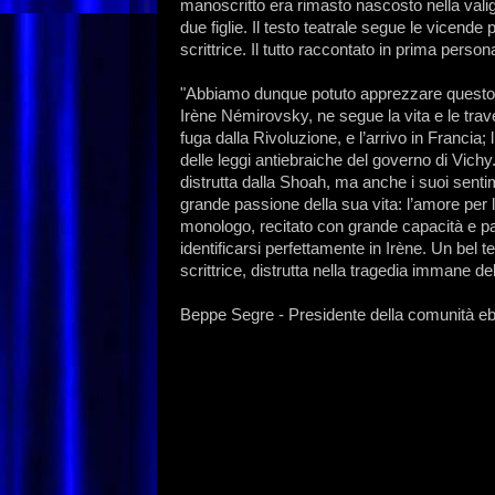
manoscritto era rimasto nascosto nella valig
due figlie. Il testo teatrale segue le vicende
scrittrice. Il tutto raccontato in prima person
"Abbiamo dunque potuto apprezzare questo int
Irène Némirovsky, ne segue la vita e le trave
fuga dalla Rivoluzione, e l’arrivo in Francia; 
delle leggi antiebraiche del governo di Vichy
distrutta dalla Shoah, ma anche i suoi sentimen
grande passione della sua vita: l’amore per la 
monologo, recitato con grande capacità e pa
identificarsi perfettamente in Irène. Un bel 
scrittrice, distrutta nella tragedia immane de
Beppe Segre - Presidente della comunità ebr