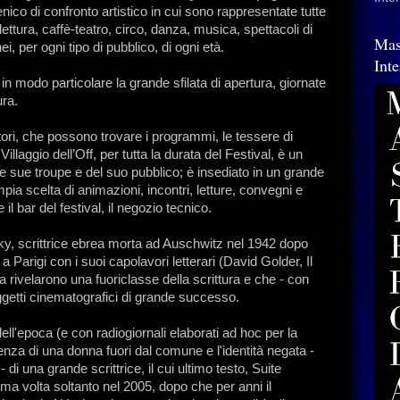
ico di confronto artistico in cui sono rappresentate tutte
 lettura, caffè-teatro, circo, danza, musica, spettacoli di
Mas
, per ogni tipo di pubblico, di ogni età.
Int
in modo particolare la grande sfilata di apertura, giornate
ura.
itatori, che possono trovare i programmi, le tessere di
llaggio dell’Off, per tutta la durata del Festival, è un
lle sue troupe e del suo pubblico; è insediato in un grande
ia scelta di animazioni, incontri, letture, convegni e
l bar del festival, il negozio tecnico.
vsky, scrittrice ebrea morta ad Auschwitz nel 1942 dopo
 Parigi con i suoi capolavori letterari (David Golder, Il
 rivelarono una fuoriclasse della scrittura e che - con
getti cinematografici di grande successo.
ll'epoca (e con radiogiornali elaborati ad hoc per la
enza di una donna fuori dal comune e l'identità negata -
- di una grande scrittrice, il cui ultimo testo, Suite
ma volta soltanto nel 2005, dopo che per anni il