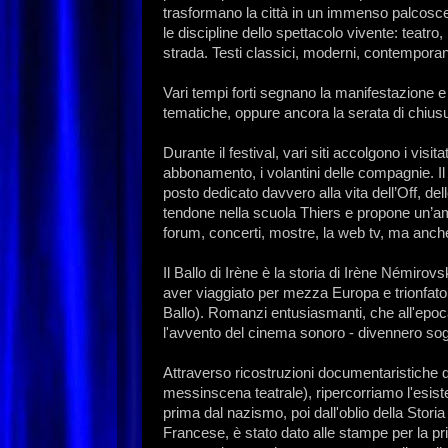
trasformano la città in un immenso palcoscen
le discipline dello spettacolo vivente: teatro,
strada. Testi classici, moderni, contemporanei
Vari tempi forti segnano la manifestazione e 
tematiche, oppure ancora la serata di chius
Durante il festival, vari siti accolgono i vis
abbonamento, i volantini delle compagnie. Il Vi
posto dedicato davvero alla vita dell’Off, de
tendone nella scuola Thiers e propone un’amp
forum, concerti, mostre, la web tv, ma anche i
Il Ballo di Irène è la storia di Irène Némiro
aver viaggiato per mezza Europa e trionfato a
Ballo). Romanzi entusiasmanti, che all'epoca
l'avvento del cinema sonoro - divennero sog
Attraverso ricostruzioni documentaristiche de
messinscena teatrale), ripercorriamo l'esist
prima dal nazismo, poi dall'oblio della Storia 
Francese, è stato dato alle stampe per la pri