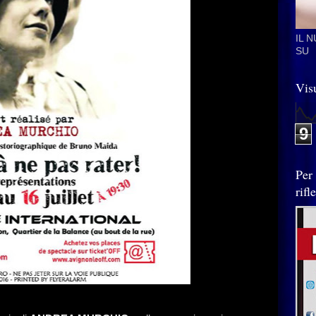
IL 
SU
Visu
9
Per
rif