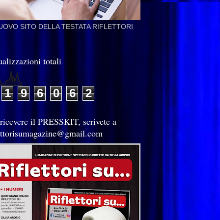
NUOVO SITO DELLA TESTATA RIFLETTORI
alizzazioni totali
1
9
6
0
6
2
 ricevere il PRESSKIT, scrivete a
lettorisumagazine@gmail.com