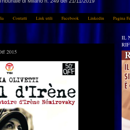
Tribunale di Milano n. 249 del 21/11/2019
fia
Contatti
Link utili
Facebook
Linkedin
Pagina F
IL
RI
Off 2015