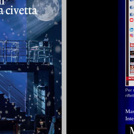
Per 
rifl
Mas
Inte