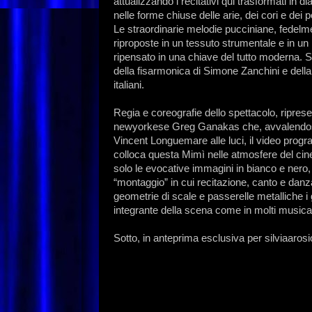
attualizzando i recitativi qui trasformati in 
nelle forme chiuse delle arie, dei cori e dei
Le straordinarie melodie pucciniane, fedelment
riproposte in un tessuto strumentale e in u
ripensato in una chiave del tutto moderna. S
della fisarmonica di Simone Zanchini e della 
italiani.
Regia e coreografie dello spettacolo, riprese
newyorkese Greg Ganakas che, avvalendosi de
Vincent Longuemare alle luci, il video prog
colloca questa Mimì nelle atmosfere del cin
solo le evocative immagini in bianco e nero, 
“montaggio” in cui recitazione, canto e dan
geometrie di scale e passerelle metalliche i g
integrante della scena come in molti musica
Sotto, in anteprima esclusiva per silviaarosi