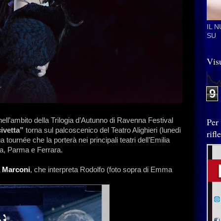
IL 
SU
Visu
9
Per
nell’ambito della Trilogia d’Autunno di Ravenna Festival
ivetta”
torna sul palcoscenico del Teatro Alighieri (lunedì
rif
 tournée che la porterà nei principali teatri dell’Emilia
, Parma e Ferrara.
 Marconi
, che interpreta Rodolfo (foto sopra di Emma