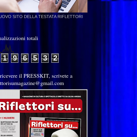
NUOVO SITO DELLA TESTATA RIFLETTORI
alizzazioni totali
1
9
6
5
3
2
 ricevere il PRESSKIT, scrivete a
lettorisumagazine@gmail.com