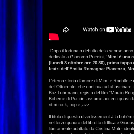
"Dopo il fortunato debutto dello scorso anno
dedicata a Giacomo Puccini, “
Mimì è una c
(lunedì 3 ottobre ore 20.30), prima tappa 
teatri dell’Emilia Romagna: Piacenza, Mo
L’eterna storia d’amore di Mimì e Rodolfo e de
dell’Ottocento, che continua ad affascinare i
Baz Luhrmann, regista del film “Moulin Roug
Bohème di Puccini assume accenti quasi da mu
ritmi rock, pop e jazz.
Il titolo di questo divertissement à la bohém
nel terzo quadro del libretto di Illica e Giaco
liberamente adattato da Cristina Muti - idea