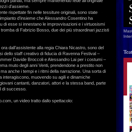
dialoghi parlati, ma sempre mantenendo fede all’originale
 pezzi d’assieme.
e rispettate fin nelle tessiture originali, sono state
n impianto d’insieme che Alessandro Cosentino ha
u di esse si innestano le improvvisazioni e i virtuosismi
tromba di Fabrizio Bosso, due dei più straordinari jazzisti
Mast
Inte
 ora dall’assistente alla regia Chiara Nicastro, sono del
Tea
llo staff creativo di fiducia di Ravenna Festival –
rammer Davide Broccoli e Alessandro Lai per i costumi –
ema muto degli anni Venti, prendendone a prestito non
ma anche i tempi e i ritmi della narrazione. Una sorta di
za interagiscono, muovendo su agili e dinamiche
iovani cantanti, danzatori, attori e la stessa band, parte
l di successo.
o.com, un video tratto dallo spettacolo: