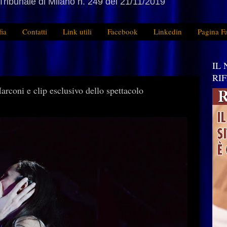
Tribunale di Milano n. 249 del 21/11/2019
fia
Contatti
Link utili
Facebook
Linkedin
Pagina F
IL
RI
arconi e clip esclusivo dello spettacolo