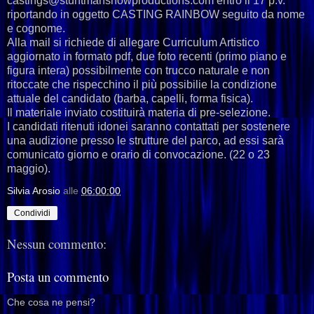
castings@stuntmanshowproductions.com entro il 17 p.v.
riportando in oggetto CASTING RAINBOW seguito da nome
e cognome.
Alla mail si richiede di allegare Curriculum Artistico
aggiornato in formato pdf, due foto recenti (primo piano e
figura intera) possibilmente con trucco naturale e non
ritoccate che rispecchino il più possibilie la condizione
attuale del candidato (barba, capelli, forma fisica).
Il materiale inviato costituirà materia di pre-selezione.
I candidati ritenuti idonei saranno contattati per sostenere
una audizione presso le strutture del parco, ad essi sarà
comunicato giorno e orario di convocazione. (22 o 23
maggio).
Silvia Arosio
alle
06:00:00
Condividi
Nessun commento:
Posta un commento
Che cosa ne pensi?