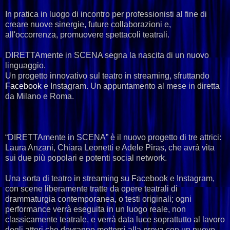
In pratica in luogo di incontro per professionisti al fine di
creare nuove sinergie, future collaborazioni e,
all'occorrenza, promuovere spettacoli teatrali.
DIRETTAmente in SCENA segna la nascita di un nuovo
linguaggio.
Un progetto innovativo sul teatro in streaming, sfruttando
Facebook
e Instagram. Un appuntamento al mese in diretta
da Milano e Roma.
“DIRETTAmente in SCENA” è il nuovo progetto di tre attrici:
Laura Anzani, Chiara Leonetti e Adele Piras, che avrà vita
sui due più popolari e potenti social network.
Una sorta di teatro in streaming su Facebook e Instagram,
con scene liberamente tratte da opere teatrali di
drammaturgia contemporanea, o testi originali; ogni
performance verrà eseguita in un luogo reale, non
classicamente teatrale, e verrà data luce soprattutto al lavoro
degli attori che dovranno mettersi alla prova con un nuovo