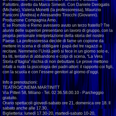
Pallottini, diretto da Marco Simeoli. Con Daniele Derogatis
(Michele), Valeria Monetti (la professoressa), Maurizio
Paniconi (Andrea) e Alessandro Tirocchi (Giovanni).
Produzione Compagnia Amo.
E se Romolo e Remo avessero avuto un terzo fratello? Tre
alunni delle superiori presentano un lavoro di gruppo, con la
propria personale interpretazione della storia del nostro
Paese. La professoressa decide di farne un copione da
mettere in scena e di obbligare i papà dei tre ragazzi a
recitare. Nemmeno l’Unità però si fece in un giorno solo e,
tra liti, tentativi di abbandono e colpi di scena, “La Vera
Storia d’Itaglia” rischia di non debuttare. Le prove mettono
infatti a nudo la psicologia dei padri-attori: il rapporto coi figli,
con la scuola e con l’essere genitori al giorno d’oggi.
Info e prenotazioni:
TEATRO/CINEMA MARTINITT
Via Pitteri 58, Milano - Tel. 02 36.58.00.10 - Parcheggio
gratuito.
Orario spettacoli giovedì-sabato ore 21, domenica ore 18. Il
sabato anche alle 17.30.
Biglietteria: lunedì 17.30-20, martedì-sabato 10-20,