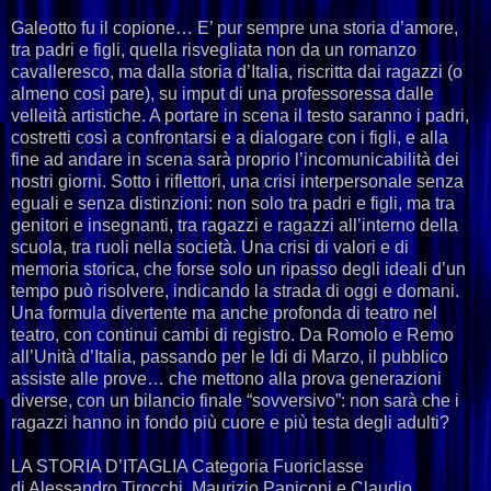
Galeotto fu il copione… E’ pur sempre una storia d’amore,
tra padri e figli, quella risvegliata non da un romanzo
cavalleresco, ma dalla storia d’Italia, riscritta dai ragazzi (o
almeno così pare), su imput di una professoressa dalle
velleità artistiche. A portare in scena il testo saranno i padri,
costretti così a confrontarsi e a dialogare con i figli, e alla
fine ad andare in scena sarà proprio l’incomunicabilità dei
nostri giorni. Sotto i riflettori, una crisi interpersonale senza
eguali e senza distinzioni: non solo tra padri e figli, ma tra
genitori e insegnanti, tra ragazzi e ragazzi all’interno della
scuola, tra ruoli nella società. Una crisi di valori e di
memoria storica, che forse solo un ripasso degli ideali d’un
tempo può risolvere, indicando la strada di oggi e domani.
Una formula divertente ma anche profonda di teatro nel
teatro, con continui cambi di registro. Da Romolo e Remo
all’Unità d’Italia, passando per le Idi di Marzo, il pubblico
assiste alle prove… che mettono alla prova generazioni
diverse, con un bilancio finale “sovversivo”: non sarà che i
ragazzi hanno in fondo più cuore e più testa degli adulti?
LA STORIA D’ITAGLIA Categoria Fuoriclasse
di Alessandro Tirocchi, Maurizio Paniconi e Claudio