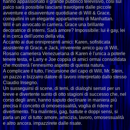
hanno appassionato il grande pubblico televisivo, così sul
palco sarà possibile lasciarsi travolgere dalle piccole
avventure e disavventure quotidiane di Will & Grace,
coinquilini in un elegante appartamento di Manhattan.
Will è un avvocato in carriera. Grace una brillante
decoratrice di interni. Sarà amore? Impossibile: lui è gay, lei
è in cerca dell'uomo della vita.
Accanto ai due onnipresenti amici: Karen, sofisticata
assistente di Grace, e Jack, irriverente amico gay di Will,
Rosario cameriera Venezuelana di Karen è l'unica a poterle
tenere testa, e Larry e Joe coppia di amici ormai consolidata
che mostrerà l'ennesimo aspetto di questa natura.
A complicare il tutto, l’incursione del capo di Will, Mr. Stein,
un pazzo e bizzarro datore di lavoro interpretato dallo stesso
Claudio Insegno.
Un susseguirsi di scene, di temi, di dialoghi serrati per un
breve e divertente sunto di otto stagioni di successo che, nel
corso degli anni, hanno saputo declinare in maniera più
precisa il concetto di omosessualità, voglia di ridere e
divertimento. Tra malintesi, gag, battute e doppi sensi, si
parla un po' di tutto: amore, amicizia, lavoro, omosessualità
e altro ancora. impazzirete dalle risate.