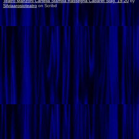
Teatro Manzoni Cartella Stampa Rassegna Cabaret Stag. 19-20
by
Silviaarosioteatro
on Scribd