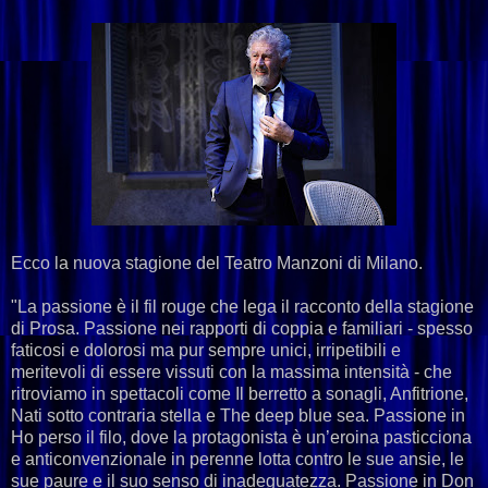
Ecco la nuova stagione del Teatro Manzoni di Milano.
"La passione è il fil rouge che lega il racconto della stagione
di Prosa. Passione nei rapporti di coppia e familiari - spesso
faticosi e dolorosi ma pur sempre unici, irripetibili e
meritevoli di essere vissuti con la massima intensità - che
ritroviamo in spettacoli come Il berretto a sonagli, Anfitrione,
Nati sotto contraria stella e The deep blue sea. Passione in
Ho perso il filo, dove la protagonista è un’eroina pasticciona
e anticonvenzionale in perenne lotta contro le sue ansie, le
sue paure e il suo senso di inadeguatezza. Passione in Don