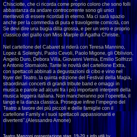
Chisciotte, che ci ricorda come proprio coloro che sono folli
abbastanza da andare controcorrente sono gli unici
meritevoli di essere ricordati in eterno. Ma ci sarà spazio
anche per la commedia di pura e travolgente comicità, con
Se devi dire una bugia dilla grossa, e per un vero e proprio
classico del giallo con Miss Marple di Agatha Christie.
Nel cartellone del Cabaret si riderà con Teresa Mannino,
Lopez & Solenghi, Paolo Cevoli, Paolo Migone, gli Oblivion,
Angelo Duro, Debora Villa, Giovanni Vernia, Emilio Solfrizzi
e Antonio Stornaiolo. Tante le novità del cartellone Extra,
con spettacoli abbinati a degustazioni di cibo e vino nel
foyer del Teatro, la quinta edizione del Festival della Magia,
straordinari concerti di grandi tribute band e omaggi in
musica e parole ad alcuni fra i più importanti interpreti della
musica leggera italiana. Non mancheranno poi l’operetta, il
tango e la danza classica. Prosegue infine l’impegno del
Teatro a favore dei più piccoli e delle famiglie con il
cartellone Family e i suoi spettacoli appassionanti e
divertenti".(Alessandro Arnone)
Teatro Manzoni presentazione stag. 19-20 + info utili
by