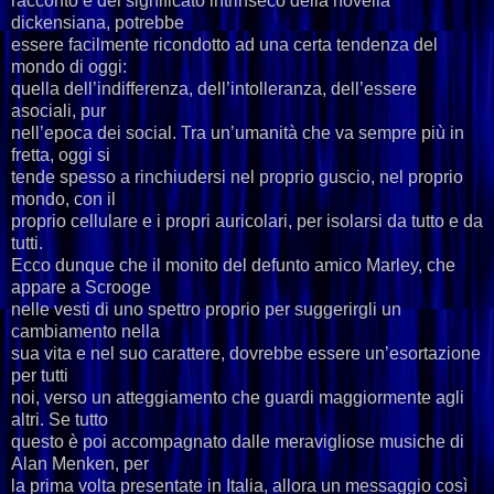
racconto e del significato intrinseco della novella
dickensiana, potrebbe
essere facilmente ricondotto ad una certa tendenza del
mondo di oggi:
quella dell’indifferenza, dell’intolleranza, dell’essere
asociali, pur
nell’epoca dei social. Tra un’umanità che va sempre più in
fretta, oggi si
tende spesso a rinchiudersi nel proprio guscio, nel proprio
mondo, con il
proprio cellulare e i propri auricolari, per isolarsi da tutto e da
tutti.
Ecco dunque che il monito del defunto amico Marley, che
appare a Scrooge
nelle vesti di uno spettro proprio per suggerirgli un
cambiamento nella
sua vita e nel suo carattere, dovrebbe essere un’esortazione
per tutti
noi, verso un atteggiamento che guardi maggiormente agli
altri. Se tutto
questo è poi accompagnato dalle meravigliose musiche di
Alan Menken, per
la prima volta presentate in Italia, allora un messaggio così