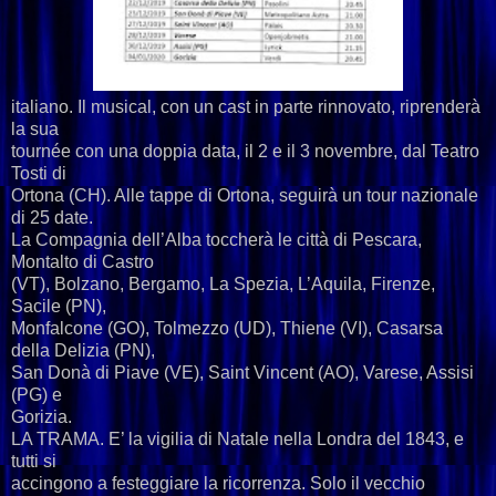
italiano. Il musical, con un cast in parte rinnovato, riprenderà
la sua
tournée con una doppia data, il 2 e il 3 novembre, dal Teatro
Tosti di
Ortona (CH). Alle tappe di Ortona, seguirà un tour nazionale
di 25 date.
La Compagnia dell’Alba toccherà le città di Pescara,
Montalto di Castro
(VT), Bolzano, Bergamo, La Spezia, L’Aquila, Firenze,
Sacile (PN),
Monfalcone (GO), Tolmezzo (UD), Thiene (VI), Casarsa
della Delizia (PN),
San Donà di Piave (VE), Saint Vincent (AO), Varese, Assisi
(PG) e
Gorizia.
LA TRAMA. E’ la vigilia di Natale nella Londra del 1843, e
tutti si
accingono a festeggiare la ricorrenza. Solo il vecchio