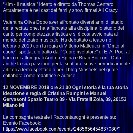
“Kim - Il musical” ideato e diretto da Thomas Centaro.
Attualmente è nel cast dei family show ﬁrmati All Crazy.
Valentina Oliva Dopo aver affrontato diversi anni di studio
della recitazione, ha afﬁancato alla disciplina lo studio del
canto per completezza artistica e si è così avvicinata al
mondo del teatro musicale. Ha debuttato a teatro nel
febbraio 2019 con la regia di Vittorio Matteucci in “Dritto al
cuore”, spettacolo tratto dal “Cuore rivelatore” di E. A. Poe, al
ﬁanco di attori quali Andrea Spina e Brian Boccuni. Data
anche la sua passione per la scrittura, scrive periodicamente
articoli a tema spettacolo per il blog Minstrels nel quale
collabora come redattrice e autrice.
12 NOVEMBRE 2019 ore 21.00 Ogni storia è la tua storia
Ideazione e regia di Cristina Rampini e Manuel
Gervasoni Spazio Teatro 89 - Via Fratelli Zoia, 89, 20153
Milano MI
La compagnia teatrale I Raccontasogni è presente su:
Evento Facebook:
https://www.facebook.com/events/2485656454837080/?