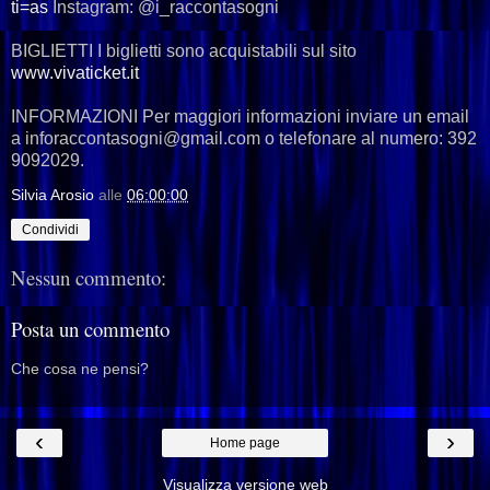
ti=as
Instagram: @i_raccontasogni
BIGLIETTI I biglietti sono acquistabili sul sito
www.vivaticket.it
INFORMAZIONI Per maggiori informazioni inviare un email
a inforaccontasogni@gmail.com o telefonare al numero: 392
9092029.
Silvia Arosio
alle
06:00:00
Condividi
Nessun commento:
Posta un commento
Che cosa ne pensi?
‹
›
Home page
Visualizza versione web