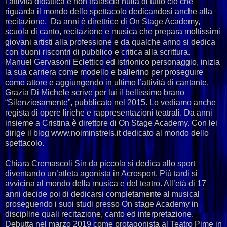
l’attività didattica e non tralascia nulla di tutto ciò che
riguarda il mondo dello spettacolo dedicandosi anche alla
recitazione. Da anni è direttrice di On Stage Academy,
scuola di canto, recitazione e musica che prepara moltissimi
giovani artisti alla professione e da qualche anno si dedica
con buoni riscontri di pubblico e critica alla scrittura.
Manuel Gervasoni Eclettico ed istrionico personaggio, inizia
la sua carriera come modello e ballerino per proseguire
come attore e aggiungendo in ultimo l’attività di cantante.
Grazia Di Michele scrive per lui il bellissimo brano
“Silenziosamente”, pubblicato nel 2015. Lo vediamo anche
regista di opere liriche e rappresentazioni teatrali. Da anni
insieme a Cristina è direttore di On Stage Academy. Con lei
dirige il blog www.noiminstrels.it dedicato al mondo dello
spettacolo.
Chiara Cremascoli Sin da piccola si dedica allo sport
diventando un’atleta agonista in Acrosport. Più tardi si
avvicina al mondo della musica e del teatro. All’età di 17
anni decide poi di dedicarsi completamente al musical
proseguendo i suoi studi presso On stage Academy in
discipline quali recitazione, canto ed interpretazione.
Debutta nel marzo 2019 come protagonista al Teatro Pime in