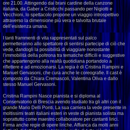
ore 21.00. Attingendo dai brani cardine della canzone
italiana, da Gaber a Cristicchi passando per Nigiotti e
Vecchioni, lo spettacolo propone un viaggio introspettivo
attraverso la dimensione più vera e talvolta brutale
dell’esistenza umana.
I tanti frammenti di vita rappresentati sul palco
permetteranno allo spettatore di sentirsi partecipe di ciò che
vede, dandogli la possibilità di viaggiare nonostante
l’immobilità della poltrona tra tematiche difﬁcili e suggestive
che appartengono alla realtà quotidiana portandolo a
riﬂettere e ad emozionarsi. La regia è di Cristina Rampini e
Manuel Gervasoni, che cura anche le coreograﬁe. Il cast è
composto da Chiara Cremascoli, Valentina Oliva e dallo
stesso Manuel Gervasoni.
Cristina Rampini Nasce pianista e si diploma al
Conservatorio di Brescia avendo studiato tra gli altri con il
grande Mario Delli Ponti. La sua carriera la vede presente in
moltissimi teatri italiani esteri in veste di pianista solista ma
soprattutto come maestro collaboratore per cantanti lirici.
Firma anche regie di opere liriche. Afﬁanca da molti anni