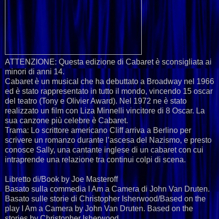
ATTENZIONE: Questa edizione di Cabaret è sconsigliata ai
minori di anni 14.
Cabaret è un musical che ha debuttato a Broadway nel 1966
ed è stato rappresentato in tutto il mondo, vincendo 15 oscar
del teatro (Tony e Olivier Award). Nel 1972 ne è stato
realizzato un film con Liza Minnelli vincitore di 8 Oscar. La
sua canzone più celebre è Cabaret.
Trama: Lo scrittore americano Cliff arriva a Berlino per
scrivere un romanzo durante l’ascesa del Nazismo, e presto
conosce Sally, una cantante inglese di un cabaret con cui
intraprende una relazione tra continui colpi di scena.
Libretto di/Book by Joe Masteroff
Basato sulla commedia I Am a Camera di John Van Druten.
Basato sulle storie di Christopher Isherwood/Based on the
play I Am a Camera by John Van Druten. Based on the
stories by Christopher Isherwood