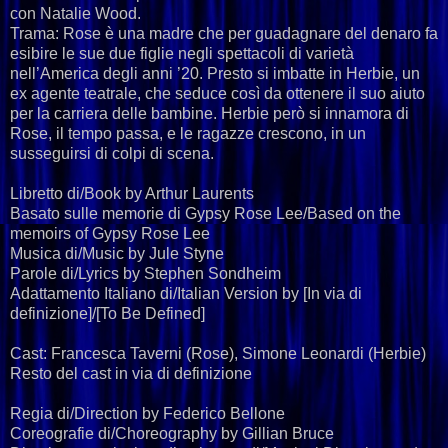
con Natalie Wood.
Trama: Rose è una madre che per guadagnare del denaro fa
esibire le sue due figlie negli spettacoli di varietà
nell’America degli anni ’20. Presto si imbatte in Herbie, un
ex agente teatrale, che seduce così da ottenere il suo aiuto
per la carriera delle bambine. Herbie però si innamora di
Rose, il tempo passa, e le ragazze crescono, in un
susseguirsi di colpi di scena.
Libretto di/Book by Arthur Laurents
Basato sulle memorie di Gypsy Rose Lee/Based on the
memoirs of Gypsy Rose Lee
Musica di/Music by Jule Styne
Parole di/Lyrics by Stephen Sondheim
Adattamento Italiano di/Italian Version by [In via di
definizione]/[To Be Defined]
Cast: Francesca Taverni (Rose), Simone Leonardi (Herbie)
Resto del cast in via di definizione
Regia di/Direction by Federico Bellone
Coreografie di/Choreography by Gillian Bruce