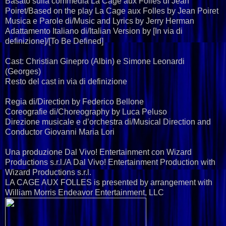
Basato sulla commedia La Cage aux Folles di Jean
Poiret/Based on the play La Cage aux Folles by Jean Poiret
Musica e Parole di/Music and Lyrics by Jerry Herman
Adattamento Italiano di/Italian Version by [In via di
definizione]/[To Be Defined]
Cast: Christian Ginepro (Albin) e Simone Leonardi
(Georges)
​Resto del cast in via di definizione
Regia di/Direction by Federico Bellone
Coreografie di/Choreography by Luca Peluso
Direzione musicale e d’orchestra di/Musical Direction and
Conductor Giovanni Maria Lori
Una produzione Dal Vivo! Entertainment con Wizard
Productions s.r.l./A Dal Vivo! Entertainment Production with
Wizard Productions s.r.l.
LA CAGE AUX FOLLES is presented by arrangement with
William Morris Endeavor Entertainment, LLC