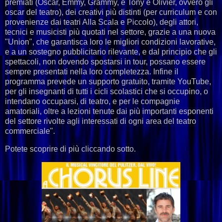
premiati (Oscar, Emmy, Grammy, e Tony e Olivier, ovvero gli
oscar del teatro), dei creativi più distinti (per curriculum e con
provenienze dai teatri Alla Scala e Piccolo), degli attori,
tecnici e musicisti più quotati nel settore, grazie a una nuova
"Union", che garantisca loro le migliori condizioni lavorative,
e a un sostegno pubblicitario rilevante, e dal principio che gli
spettacoli, non dovendo spostarsi in tour, possano essere
sempre presentati nella loro completezza. Infine il
programma prevede un supporto gratuito, tramite YouTube,
per gli insegnanti di tutti i cicli scolastici che si occupino, o
intendano occuparsi, di teatro, e per le compagnie
amatoriali, oltre a lezioni tenute dai più importanti esponenti
del settore rivolte agli interessati di ogni area del teatro
commerciale".
Potete scoprire di più cliccando sotto.