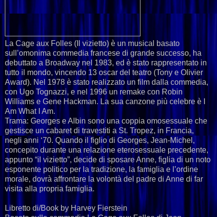
La Cage aux Folles (Il vizietto) è un musical basato
sull’omonima commedia francese di grande successo, ha
debuttato a Broadway nel 1983, ed è stato rappresentato in
tutto il mondo, vincendo 13 oscar del teatro (Tony e Olivier
Award). Nel 1978 è stato realizzato un film dalla commedia,
con Ugo Tognazzi, e nel 1996 un remake con Robin
Williams e Gene Hackman. La sua canzone più celebre è I
Am What I Am.
Trama: Georges e Albin sono una coppia omosessuale che
gestisce un cabaret di travestiti a St. Tropez, in Francia,
negli anni ‘70. Quando il figlio di Georges, Jean-Michel,
concepito durante una relazione eterosessuale precedente,
appunto “il vizietto”, decide di sposare Anne, figlia di un noto
esponente politico per la tradizione, la famiglia e l’ordine
morale, dovrà affrontare la volontà del padre di Anne di far
visita alla propria famiglia.
Libretto di/Book by Harvey Fierstein