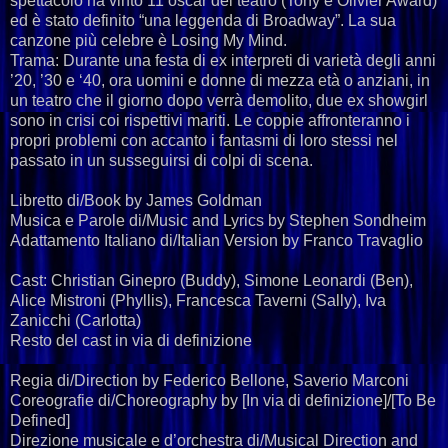
spettacolo ha vinto 11 oscar del teatro (Tony e Olivier Award)
ed è stato definito “una leggenda di Broadway”. La sua
canzone più celebre è Losing My Mind.
Trama: Durante una festa di ex interpreti di varietà degli anni
’20, ’30 e ‘40, ora uomini e donne di mezza età o anziani, in
un teatro che il giorno dopo verrà demolito, due ex showgirl
sono in crisi coi rispettivi mariti. Le coppie affronteranno i
propri problemi con accanto i fantasmi di loro stessi nel
passato in un susseguirsi di colpi di scena.
Libretto di/Book by James Goldman
Musica e Parole di/Music and Lyrics by Stephen Sondheim
Adattamento Italiano di/Italian Version by Franco Travaglio
Cast: Christian Ginepro (Buddy), Simone Leonardi (Ben),
Alice Mistroni (Phyllis), Francesca Taverni (Sally), Iva
Zanicchi (Carlotta)
​Resto del cast in via di definizione
Regia di/Direction by Federico Bellone, Saverio Marconi
Coreografie di/Choreography by [In via di definizione]/[To Be
Defined]
Direzione musicale e d’orchestra di/Musical Direction and