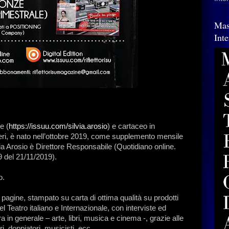
Mas
Int
e (
https://issuu.com/silvia.arosio
) e cartaceo in
i, è nato nell’ottobre 2019, come supplemento mensile
lvia Arosio è Direttore Responsabile (Quotidiano online.
9 del 21/11/2019).
o.
0 pagine, stampato su carta di ottima qualità su prodotti
l Teatro italiano e Internazionale, con interviste ed
 in generale – arte, libri, musica e cinema -, grazie alle
i, doppiatori, musicisti, ecc.