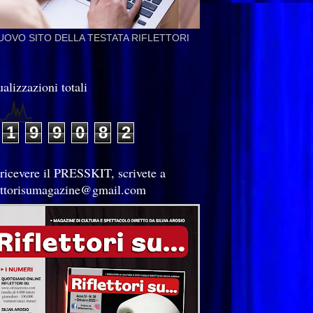
NUOVO SITO DELLA TESTATA RIFLETTORI
alizzazioni totali
1
9
9
0
8
2
 ricevere il PRESSKIT, scrivete a
lettorisumagazine@gmail.com