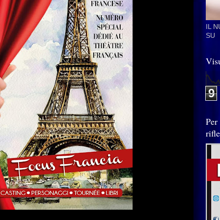
IL 
SU
Visu
9
Per
rif