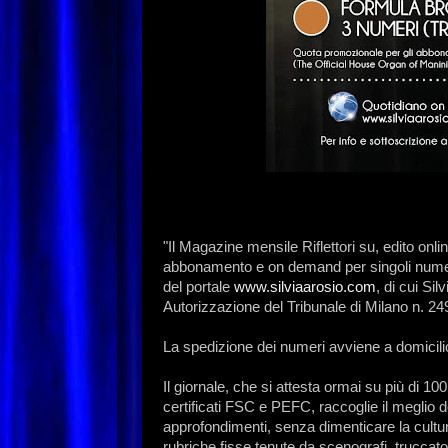
"Il Magazine mensile Riflettori su, edito onlin
abbonamento e on demand per singoli numer
del portale
www.silviaarosio.com
, di cui Si
Autorizzazione del Tribunale di Milano n. 24
La spedizione dei numeri avviene a domicili
Il giornale, che si attesta ormai su più di 10
certificati FSC e PEFC, raccoglie il meglio de
approfondimenti, senza dimenticare la cultura
rubriche fisse tenute da scenografi, truccator