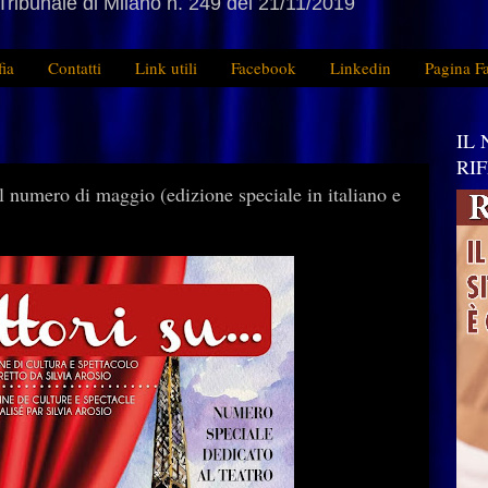
Tribunale di Milano n. 249 del 21/11/2019
fia
Contatti
Link utili
Facebook
Linkedin
Pagina F
IL
RI
ero di maggio (edizione speciale in italiano e