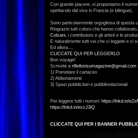
Con grande piacere, vi proponiamo il numer
spettacolo dal vivo in Francia (e bilingue).
Sono particolarmente orgogliosa di questa u
Ringrazio tutti coloro che hanno collaborato, 
Colzani
, i contributors e gli artisti e le pro
E naturalmente tutti voi che ci leggete e ci 
Ed allora....
CLICCATE QUI PER LEGGERLO
Bon voyage!
Scrivete a
riflettorisumagazine@gmail.com
1) Prenotare il cartaceo
2) Abbonamenti
3) Spazi pubblicitari e pubbliredazionali
Per leggere tutti i numeri:
https://lnkd.in/e
https://lnkd.in/exzJ3iQ
CLICCATE QUI PER I BANNER PUBBLIC