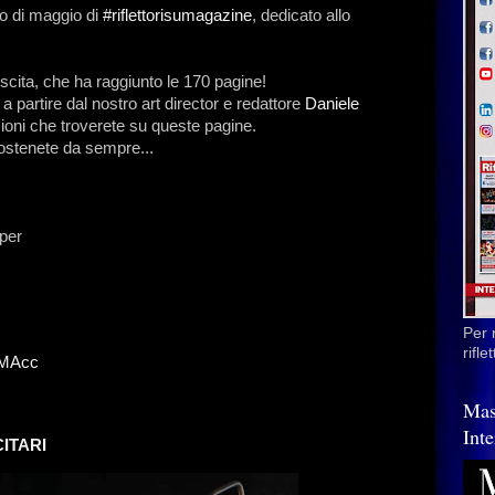
o di maggio di
#riflettorisumagazine
, dedicato allo
scita, che ha raggiunto le 170 pagine!
a partire dal nostro art director e redattore
Daniele
duzioni che troverete su queste pagine.
sostenete da sempre...
per
Per 
rifl
ZeMAcc
Mas
Inte
ITARI